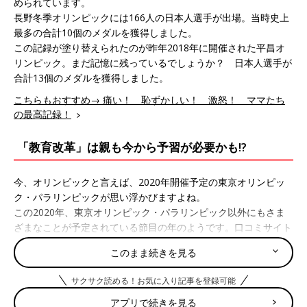
められています。
長野冬季オリンピックには166人の日本人選手が出場。当時史上
最多の合計10個のメダルを獲得しました。
この記録が塗り替えられたのが昨年2018年に開催された平昌オ
リンピック。まだ記憶に残っているでしょうか？ 日本人選手が
合計13個のメダルを獲得しました。
こちらもおすすめ→ 痛い！ 恥ずかしい！ 激怒！ ママたち
の最高記録！
「教育改革」は親も今から予習が必要かも!?
今、オリンピックと言えば、2020年開催予定の東京オリンピッ
ク・パラリンピックが思い浮かびますよね。
この2020年、東京オリンピック・パラリンピック以外にもさま
ざまなことが予定されている節目の年のようです。口コミサイト
『ウィメンズパーク』のママに2020年、気になるトピックを聞
このまま続きを見る
いてみました。
こちらもおすすめ→ 2020年の大学入試改革！幼児のうちから身
サクサク読める！お気に入り記事を登録可能
につけたい「考える力」とは？
アプリで続きを見る