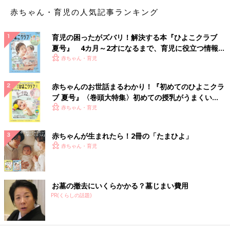
赤ちゃん・育児の人気記事ランキング
「親子でファンクラブに入ってます。これから、and moreの申
し込みも始まるのに、ショックすぎる(T_T) そしてただいま受
育児の困ったがズバリ！解決する本『ひよこクラブ
験真っ最中の娘への影響が心配。。。なんで今なの(TT)」
夏号』 4カ月～2才になるまで、育児に役立つ情報が
いっぱい！
赤ちゃん・育児
受験にも影響しかねない嵐の活動休止。
2020年には教育改革が始動。受験や学習に関する大きな変化も
予定されています。
赤ちゃんのお世話まるわかり！『初めてのひよこクラ
ブ 夏号』〈巻頭大特集〉初めての授乳がうまくい
く！ おっぱい・ミルクの基本と夏のトラブル 解決テ
「入学してすぐの４月に親向けの進路説明会があり、やはり
赤ちゃん・育児
ク
2020年入試を意識してか出席率は8割を超えたようでした。大ま
かな流れは聞きましたが、1年では自分の進路を考え、それから
赤ちゃんが生まれたら！2冊の「たまひよ」
大学を決定していくようでした。親も入試に関して勉強してくだ
赤ちゃん・育児
さいとも言われましたよ」
小学校、中学校、高校と子どもの年齢によってどんな改革がある
お墓の撤去にいくらかかる？墓じまい費用
のか、親も学ぶ必要がありそうです。
PR(くらしの話題)
「先日とある高校入試説明会に行ってきたのですが、子どもたち
の将来を見据えた教育改革を進めるような動きがあり、わが校も