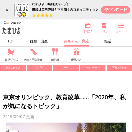
×
内祝い
SHOP
メニュー
TOP
妊娠・出産
赤ちゃん・育児
妊活
育児グッズ
病気・予防接種
離乳食
優待パス
ひよこクラブ
アプリ
SNS
キャンペーン
写真スタジオ
東京オリンピック、教育改革……「2020年、私
が気になるトピック」
2019/02/07
更新