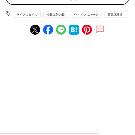
まずはみなさんの関心度も高い「東京オリンピック・パラリンピ
ック」について。
ライフスタイル
今日は何の日
ウィメンズパーク
育児体験談
いよいよ観戦チケットの価格が発表になりました。
「体操、バスケ、スケートボードが見たいです。でも家族で行く
と高いですよね～。子どもが小学生なので2020円チケットが取
れたらいいな～と思ったりしています」
「先ほど、ＩＤ取得の手続きしました。オリンピックで観たいも
の。ズバリ開会式です！
開会式は国の威信にかけて最高のパフォーマンスの集大成になる
と思うのでエンターテーメント性が高そうですよね！」
ワクワクするママもいる一方、2020年が来てほしくない！とい
うママも少なくないのでは？
先日発表になりましたが、2020年末で「嵐が活動休止」！！
「あまりにも突然の発表に今言葉が見つかりません。メンバーそ
れぞれが悩みに悩んで決めたことだから、応援したい。でも寂し
い…(ToT)」