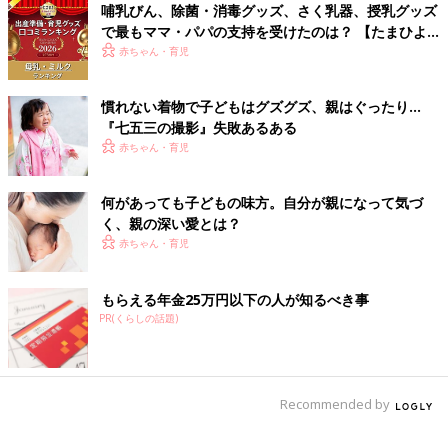
哺乳びん、除菌・消毒グッズ、さく乳器、授乳グッズ
す」
で最もママ・パパの支持を受けたのは？ 【たまひよ
赤ちゃんグッズ大賞2026】
赤ちゃん・育児
2020年までにプラスチック製の使い捨てストローの廃止を決め
ているカフェやファミレスチェーンも。
慣れない着物で子どもはグズグズ、親はぐったり…
子どもの学びが変わり、東京オリンピック・パラリンピックがあ
『七五三の撮影』失敗あるある
り、ファミレスからストローが消え、年末には嵐が活動休
赤ちゃん・育児
止……。2020年はかなり忙しい1年になりそうですね。
（文・古川はる香）
何があっても子どもの味方。自分が親になって気づ
■関連：【主婦調査】働き方改革で収入が「減った」と感じてい
く、親の深い愛とは？
る家庭は何割？
赤ちゃん・育児
■文中のコメントは口コミサイト『ウィメンズパーク』の投稿を
再編集したものです。
もらえる年金25万円以下の人が知るべき事
PR(くらしの話題)
Recommended by