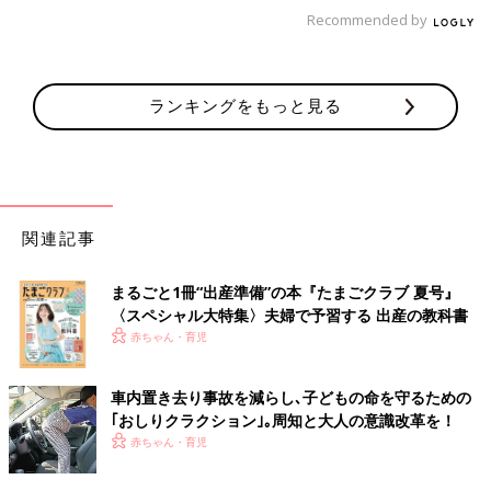
いち早く知識＋社会で活躍できるような能力を育てるための取り
Recommended by
組みを行っていると言われました」
「わが子の小学校でも、アクティブラーニングを取り入れていま
す。これには、家庭の協力も必要で、算数の予習などをお願いさ
ランキングをもっと見る
れています。
学校では、先生が教えるのではなく、自分たちで解き方を考える
らしいです。学校のテスト問題も、なぜこの式になるのか説明し
なさい、とか、こんな式になる問題を作りなさい、というのが増
えてきました」
関連記事
子どもだけでなく生活するすべての人に影響があるのが「使い捨
まるごと1冊“出産準備”の本『たまごクラブ 夏号』
てプラスチックに対する規制」。
〈スペシャル大特集〉夫婦で予習する 出産の教科書
2020年に「使い捨てプラスチック」に関して生活の変化が起こ
赤ちゃん・育児
りそうです。
「フランスでは、2020年から使い捨てプラ容器を禁止するそう
車内置き去り事故を減らし､子どもの命を守るための
です。ＥＵも、ファストフード店で使われる使い捨てプラ食器を
｢おしりクラクション｣｡周知と大人の意識改革を！
禁止するよう、加盟国に呼び掛け始めたようです。いずれは日本
赤ちゃん・育児
も、包装のプラ容器も削減していかなければならなくなるので
は。私自身も、レジ袋ひとつからでも始めなきゃなあ、と思いま