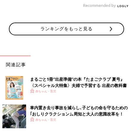
いち早く知識＋社会で活躍できるような能力を育てるための取り
Recommended by
組みを行っていると言われました」
「わが子の小学校でも、アクティブラーニングを取り入れていま
す。これには、家庭の協力も必要で、算数の予習などをお願いさ
ランキングをもっと見る
れています。
学校では、先生が教えるのではなく、自分たちで解き方を考える
らしいです。学校のテスト問題も、なぜこの式になるのか説明し
なさい、とか、こんな式になる問題を作りなさい、というのが増
えてきました」
関連記事
子どもだけでなく生活するすべての人に影響があるのが「使い捨
まるごと1冊“出産準備”の本『たまごクラブ 夏号』
てプラスチックに対する規制」。
〈スペシャル大特集〉夫婦で予習する 出産の教科書
2020年に「使い捨てプラスチック」に関して生活の変化が起こ
赤ちゃん・育児
りそうです。
「フランスでは、2020年から使い捨てプラ容器を禁止するそう
車内置き去り事故を減らし､子どもの命を守るための
です。ＥＵも、ファストフード店で使われる使い捨てプラ食器を
｢おしりクラクション｣｡周知と大人の意識改革を！
禁止するよう、加盟国に呼び掛け始めたようです。いずれは日本
赤ちゃん・育児
も、包装のプラ容器も削減していかなければならなくなるので
は。私自身も、レジ袋ひとつからでも始めなきゃなあ、と思いま