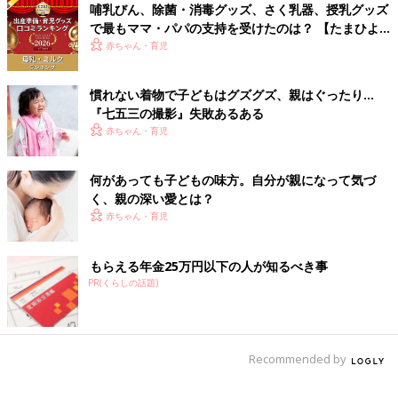
哺乳びん、除菌・消毒グッズ、さく乳器、授乳グッズ
す」
で最もママ・パパの支持を受けたのは？ 【たまひよ
赤ちゃんグッズ大賞2026】
赤ちゃん・育児
2020年までにプラスチック製の使い捨てストローの廃止を決め
ているカフェやファミレスチェーンも。
慣れない着物で子どもはグズグズ、親はぐったり…
子どもの学びが変わり、東京オリンピック・パラリンピックがあ
『七五三の撮影』失敗あるある
り、ファミレスからストローが消え、年末には嵐が活動休
赤ちゃん・育児
止……。2020年はかなり忙しい1年になりそうですね。
（文・古川はる香）
何があっても子どもの味方。自分が親になって気づ
■関連：【主婦調査】働き方改革で収入が「減った」と感じてい
く、親の深い愛とは？
る家庭は何割？
赤ちゃん・育児
■文中のコメントは口コミサイト『ウィメンズパーク』の投稿を
再編集したものです。
もらえる年金25万円以下の人が知るべき事
PR(くらしの話題)
Recommended by