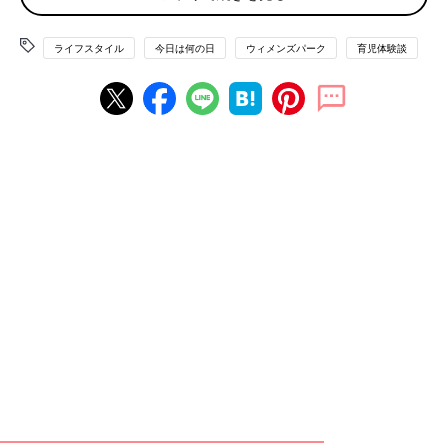
まずはみなさんの関心度も高い「東京オリンピック・パラリンピ
ック」について。
ライフスタイル
今日は何の日
ウィメンズパーク
育児体験談
いよいよ観戦チケットの価格が発表になりました。
「体操、バスケ、スケートボードが見たいです。でも家族で行く
と高いですよね～。子どもが小学生なので2020円チケットが取
れたらいいな～と思ったりしています」
「先ほど、ＩＤ取得の手続きしました。オリンピックで観たいも
の。ズバリ開会式です！
開会式は国の威信にかけて最高のパフォーマンスの集大成になる
と思うのでエンターテーメント性が高そうですよね！」
ワクワクするママもいる一方、2020年が来てほしくない！とい
うママも少なくないのでは？
先日発表になりましたが、2020年末で「嵐が活動休止」！！
「あまりにも突然の発表に今言葉が見つかりません。メンバーそ
れぞれが悩みに悩んで決めたことだから、応援したい。でも寂し
い…(ToT)」