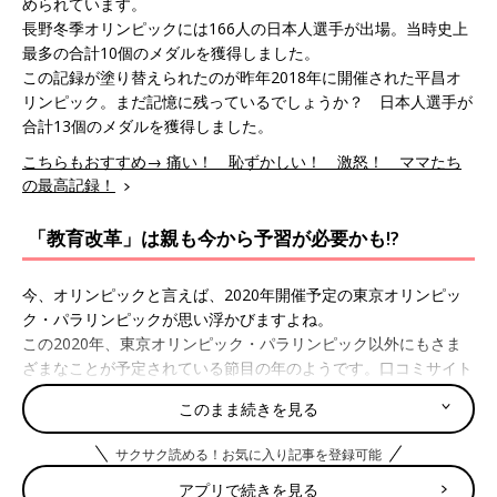
められています。
長野冬季オリンピックには166人の日本人選手が出場。当時史上
最多の合計10個のメダルを獲得しました。
この記録が塗り替えられたのが昨年2018年に開催された平昌オ
リンピック。まだ記憶に残っているでしょうか？ 日本人選手が
合計13個のメダルを獲得しました。
こちらもおすすめ→ 痛い！ 恥ずかしい！ 激怒！ ママたち
の最高記録！
「教育改革」は親も今から予習が必要かも!?
今、オリンピックと言えば、2020年開催予定の東京オリンピッ
ク・パラリンピックが思い浮かびますよね。
この2020年、東京オリンピック・パラリンピック以外にもさま
ざまなことが予定されている節目の年のようです。口コミサイト
『ウィメンズパーク』のママに2020年、気になるトピックを聞
このまま続きを見る
いてみました。
こちらもおすすめ→ 2020年の大学入試改革！幼児のうちから身
サクサク読める！お気に入り記事を登録可能
につけたい「考える力」とは？
アプリで続きを見る