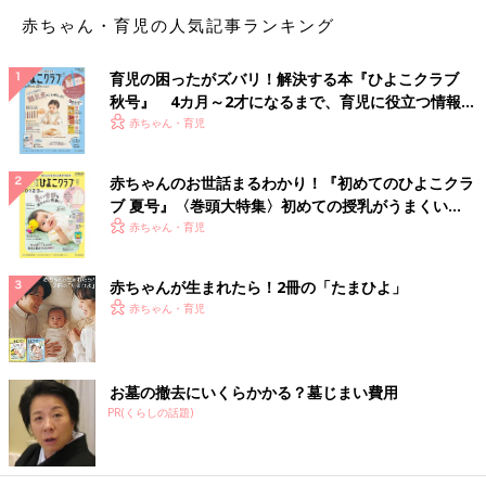
赤ちゃん・育児の人気記事ランキング
「親子でファンクラブに入ってます。これから、and moreの申
し込みも始まるのに、ショックすぎる(T_T) そしてただいま受
育児の困ったがズバリ！解決する本『ひよこクラブ
験真っ最中の娘への影響が心配。。。なんで今なの(TT)」
秋号』 4カ月～2才になるまで、育児に役立つ情報が
いっぱい！
赤ちゃん・育児
受験にも影響しかねない嵐の活動休止。
2020年には教育改革が始動。受験や学習に関する大きな変化も
予定されています。
赤ちゃんのお世話まるわかり！『初めてのひよこクラ
ブ 夏号』〈巻頭大特集〉初めての授乳がうまくい
く！ おっぱい・ミルクの基本と夏のトラブル 解決テ
「入学してすぐの４月に親向けの進路説明会があり、やはり
赤ちゃん・育児
ク
2020年入試を意識してか出席率は8割を超えたようでした。大ま
かな流れは聞きましたが、1年では自分の進路を考え、それから
赤ちゃんが生まれたら！2冊の「たまひよ」
大学を決定していくようでした。親も入試に関して勉強してくだ
赤ちゃん・育児
さいとも言われましたよ」
小学校、中学校、高校と子どもの年齢によってどんな改革がある
お墓の撤去にいくらかかる？墓じまい費用
のか、親も学ぶ必要がありそうです。
PR(くらしの話題)
「先日とある高校入試説明会に行ってきたのですが、子どもたち
の将来を見据えた教育改革を進めるような動きがあり、わが校も