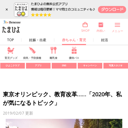
×
内祝い
SHOP
メニュー
TOP
妊娠・出産
赤ちゃん・育児
妊活
育児グッズ
病気・予防接種
離乳食
優待パス
ひよこクラブ
アプリ
SNS
キャンペーン
写真スタジオ
東京オリンピック、教育改革……「2020年、私
が気になるトピック」
2019/02/07
更新