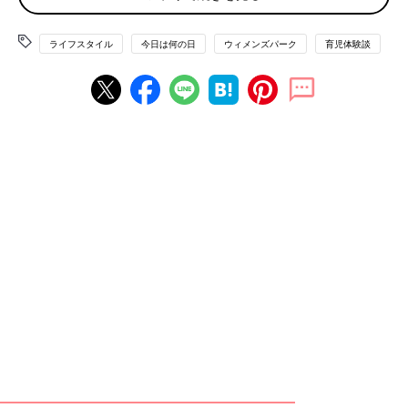
まずはみなさんの関心度も高い「東京オリンピック・パラリンピ
ック」について。
ライフスタイル
今日は何の日
ウィメンズパーク
育児体験談
いよいよ観戦チケットの価格が発表になりました。
「体操、バスケ、スケートボードが見たいです。でも家族で行く
と高いですよね～。子どもが小学生なので2020円チケットが取
れたらいいな～と思ったりしています」
「先ほど、ＩＤ取得の手続きしました。オリンピックで観たいも
の。ズバリ開会式です！
開会式は国の威信にかけて最高のパフォーマンスの集大成になる
と思うのでエンターテーメント性が高そうですよね！」
ワクワクするママもいる一方、2020年が来てほしくない！とい
うママも少なくないのでは？
先日発表になりましたが、2020年末で「嵐が活動休止」！！
「あまりにも突然の発表に今言葉が見つかりません。メンバーそ
れぞれが悩みに悩んで決めたことだから、応援したい。でも寂し
い…(ToT)」