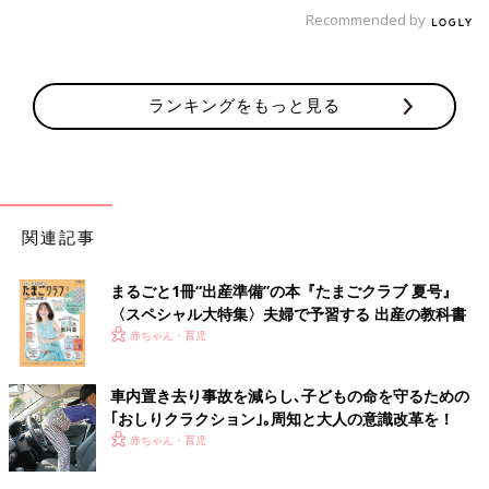
いち早く知識＋社会で活躍できるような能力を育てるための取り
Recommended by
組みを行っていると言われました」
「わが子の小学校でも、アクティブラーニングを取り入れていま
す。これには、家庭の協力も必要で、算数の予習などをお願いさ
ランキングをもっと見る
れています。
学校では、先生が教えるのではなく、自分たちで解き方を考える
らしいです。学校のテスト問題も、なぜこの式になるのか説明し
なさい、とか、こんな式になる問題を作りなさい、というのが増
えてきました」
関連記事
子どもだけでなく生活するすべての人に影響があるのが「使い捨
まるごと1冊“出産準備”の本『たまごクラブ 夏号』
てプラスチックに対する規制」。
〈スペシャル大特集〉夫婦で予習する 出産の教科書
2020年に「使い捨てプラスチック」に関して生活の変化が起こ
赤ちゃん・育児
りそうです。
「フランスでは、2020年から使い捨てプラ容器を禁止するそう
車内置き去り事故を減らし､子どもの命を守るための
です。ＥＵも、ファストフード店で使われる使い捨てプラ食器を
｢おしりクラクション｣｡周知と大人の意識改革を！
禁止するよう、加盟国に呼び掛け始めたようです。いずれは日本
赤ちゃん・育児
も、包装のプラ容器も削減していかなければならなくなるので
は。私自身も、レジ袋ひとつからでも始めなきゃなあ、と思いま