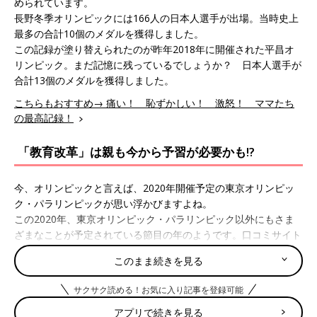
められています。
長野冬季オリンピックには166人の日本人選手が出場。当時史上
最多の合計10個のメダルを獲得しました。
この記録が塗り替えられたのが昨年2018年に開催された平昌オ
リンピック。まだ記憶に残っているでしょうか？ 日本人選手が
合計13個のメダルを獲得しました。
こちらもおすすめ→ 痛い！ 恥ずかしい！ 激怒！ ママたち
の最高記録！
「教育改革」は親も今から予習が必要かも!?
今、オリンピックと言えば、2020年開催予定の東京オリンピッ
ク・パラリンピックが思い浮かびますよね。
この2020年、東京オリンピック・パラリンピック以外にもさま
ざまなことが予定されている節目の年のようです。口コミサイト
『ウィメンズパーク』のママに2020年、気になるトピックを聞
このまま続きを見る
いてみました。
こちらもおすすめ→ 2020年の大学入試改革！幼児のうちから身
サクサク読める！お気に入り記事を登録可能
につけたい「考える力」とは？
アプリで続きを見る