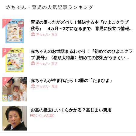
赤ちゃん・育児の人気記事ランキング
「親子でファンクラブに入ってます。これから、and moreの申
し込みも始まるのに、ショックすぎる(T_T) そしてただいま受
育児の困ったがズバリ！解決する本『ひよこクラブ
験真っ最中の娘への影響が心配。。。なんで今なの(TT)」
秋号』 4カ月～2才になるまで、育児に役立つ情報が
いっぱい！
赤ちゃん・育児
受験にも影響しかねない嵐の活動休止。
2020年には教育改革が始動。受験や学習に関する大きな変化も
予定されています。
赤ちゃんのお世話まるわかり！『初めてのひよこクラ
ブ 夏号』〈巻頭大特集〉初めての授乳がうまくい
く！ おっぱい・ミルクの基本と夏のトラブル 解決テ
「入学してすぐの４月に親向けの進路説明会があり、やはり
赤ちゃん・育児
ク
2020年入試を意識してか出席率は8割を超えたようでした。大ま
かな流れは聞きましたが、1年では自分の進路を考え、それから
赤ちゃんが生まれたら！2冊の「たまひよ」
大学を決定していくようでした。親も入試に関して勉強してくだ
赤ちゃん・育児
さいとも言われましたよ」
小学校、中学校、高校と子どもの年齢によってどんな改革がある
お墓の撤去にいくらかかる？墓じまい費用
のか、親も学ぶ必要がありそうです。
PR(くらしの話題)
「先日とある高校入試説明会に行ってきたのですが、子どもたち
の将来を見据えた教育改革を進めるような動きがあり、わが校も