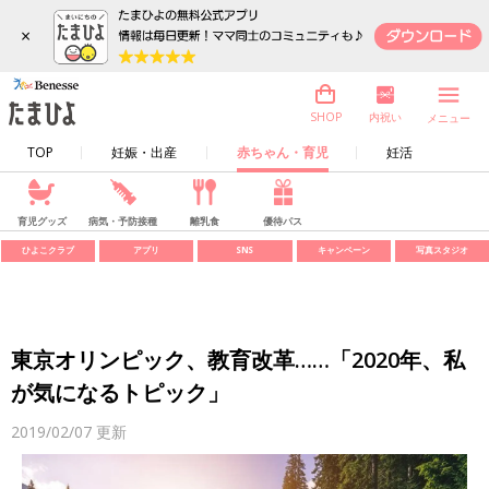
×
内祝い
SHOP
メニュー
TOP
妊娠・出産
赤ちゃん・育児
妊活
育児グッズ
病気・予防接種
離乳食
優待パス
ひよこクラブ
アプリ
SNS
キャンペーン
写真スタジオ
東京オリンピック、教育改革……「2020年、私
が気になるトピック」
2019/02/07
更新