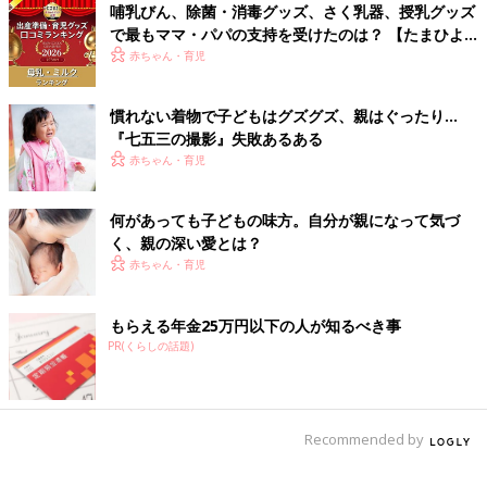
哺乳びん、除菌・消毒グッズ、さく乳器、授乳グッズ
す」
で最もママ・パパの支持を受けたのは？ 【たまひよ
赤ちゃんグッズ大賞2026】
赤ちゃん・育児
2020年までにプラスチック製の使い捨てストローの廃止を決め
ているカフェやファミレスチェーンも。
慣れない着物で子どもはグズグズ、親はぐったり…
子どもの学びが変わり、東京オリンピック・パラリンピックがあ
『七五三の撮影』失敗あるある
り、ファミレスからストローが消え、年末には嵐が活動休
赤ちゃん・育児
止……。2020年はかなり忙しい1年になりそうですね。
（文・古川はる香）
何があっても子どもの味方。自分が親になって気づ
■関連：【主婦調査】働き方改革で収入が「減った」と感じてい
く、親の深い愛とは？
る家庭は何割？
赤ちゃん・育児
■文中のコメントは口コミサイト『ウィメンズパーク』の投稿を
再編集したものです。
もらえる年金25万円以下の人が知るべき事
PR(くらしの話題)
Recommended by