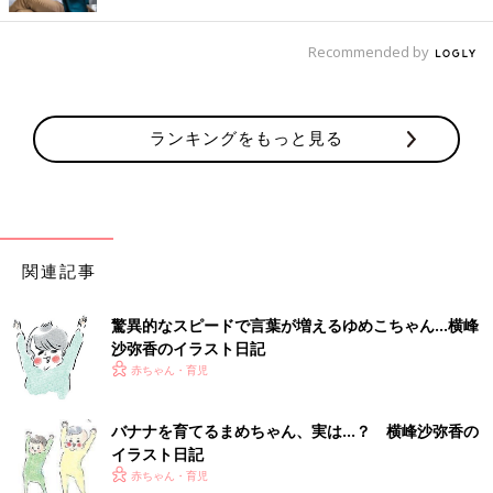
前の話
次の話
Recommended by
横峰沙弥香さんのき
一覧
横峰沙弥香さんのきょ
ょうだい子育て[ゆめ
うだい子育て[ゆめこ日
こ日記#12]歩くこと
記#14]ゆめこ、ママの
に余念がないゆめこ
お手伝いをする
ランキングをもっと見る
関連記事
驚異的なスピードで言葉が増えるゆめこちゃん…横峰
沙弥香のイラスト日記
赤ちゃん・育児
バナナを育てるまめちゃん、実は…？ 横峰沙弥香の
イラスト日記
赤ちゃん・育児