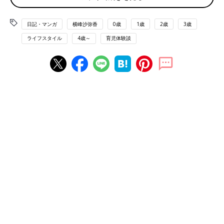
最初のきっかけはきっと
日記・マンガ
横峰沙弥香
0歳
1歳
2歳
3歳
保育園
のお友だちのまねを
ライフスタイル
4歳～
育児体験談
してみただけとか
そういう感じだと思うのですが
その様子を見た家族が
あまりのかわいらしさに
すっかりハートをつかまれ
「かわいい、かわいい」と
大騒ぎをするため
ゆめこはなんだか味をしめたみたい。
ちょっとパパを喜ばせようかなとか
ママに抱っこしてもらいたいな
というときに、わざとこれを
やっている節があります。
イヤイヤをしているわりに
当の本人はご機嫌で
ニコニコと抱っこを
せがんでくるのですから