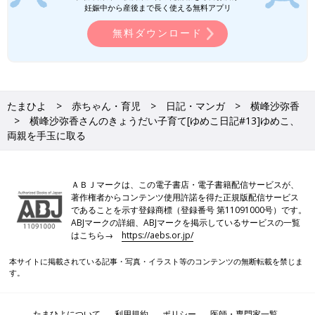
妊娠中から産後まで長く使える無料アプリ
無料ダウンロード
たまひよ
赤ちゃん・育児
日記・マンガ
横峰沙弥香
横峰沙弥香さんのきょうだい子育て[ゆめこ日記#13]ゆめこ、
両親を手玉に取る
ＡＢＪマークは、この電子書店・電子書籍配信サービスが、
著作権者からコンテンツ使用許諾を得た正規版配信サービス
であることを示す登録商標（登録番号 第11091000号）です。
ABJマークの詳細、ABJマークを掲示しているサービスの一覧
はこちら→
https://aebs.or.jp/
本サイトに掲載されている記事・写真・イラスト等のコンテンツの無断転載を禁じま
す。
たまひよについて
利用規約
ポリシー
医師・専門家一覧