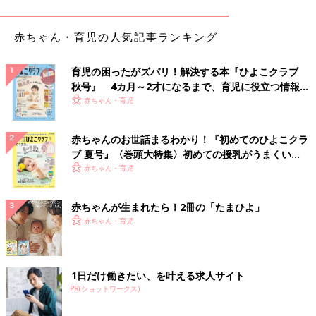
やっぱりどう考えてもわざとだ！
…とわかっていながら
進んで抱き上げに行く
赤ちゃん・育児の人気記事ランキング
大人たちなのでした。
育児の困ったがズバリ！解決する本『ひよこクラブ
関連：金銭感覚を麻痺させる子どもの魔力 [子育てなめてました
秋号』 4カ月～2才になるまで、育児に役立つ情報が
日記#26]
いっぱい！
赤ちゃん・育児
ひよこクラブ人気連載、「横峰沙弥香さんのきょうだい子育て～
ゆめこ日記」がネットにも登場！ 妹「ゆめこ（仮）ちゃん」の
赤ちゃんのお世話まるわかり！『初めてのひよこクラ
目線でつづられる横峰家のほっこりな日々を、毎月お届けしま
ブ 夏号』〈巻頭大特集〉初めての授乳がうまくい
す！（構成・ひよこクラブ編集部）
く！ おっぱい・ミルクの基本と夏のトラブル 解決テ
赤ちゃん・育児
ク
赤ちゃんが生まれたら！2冊の「たまひよ」
■イラスト・文／横峰沙弥香さん
赤ちゃん・育児
1984年生まれ。2015年第1子出産を機に、長男の通称“まめ”ちゃ
んとの日々を絵日記にしてインスタグラム
（@sayakayokomine）に投稿し、大人気に。フォロワーは現在
約32万人。17年７月末に第2子、長女の通称“ゆめこ（仮）”ちゃ
1日だけ働きたい、を叶える求人サイト
んを出産。著書に『まめ日記』（かんき出版）、『まめ日和』
PR(ショットワークス)
（光文社）があります。