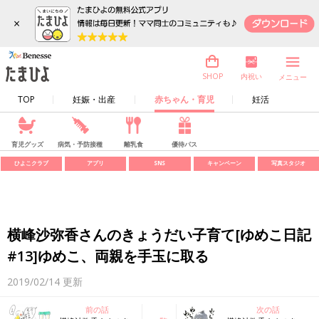
×
内祝い
SHOP
メニュー
TOP
妊娠・出産
赤ちゃん・育児
妊活
育児グッズ
病気・予防接種
離乳食
優待パス
ひよこクラブ
アプリ
SNS
キャンペーン
写真スタジオ
横峰沙弥香さんのきょうだい子育て[ゆめこ日記
#13]ゆめこ、両親を手玉に取る
2019/02/14
更新
前の話
次の話