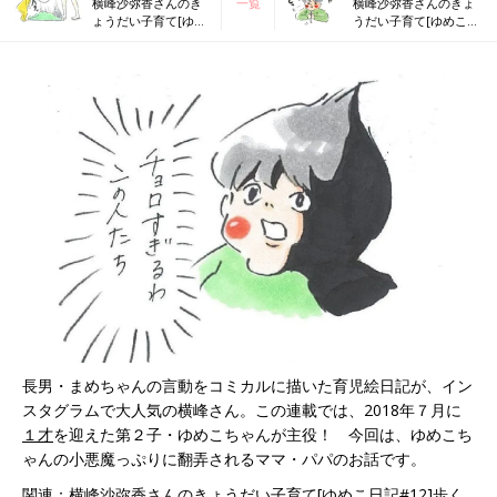
横峰沙弥香さんのき
一覧
横峰沙弥香さんのきょ
ょうだい子育て[ゆめ
うだい子育て[ゆめこ日
こ日記#12]歩くこと
記#14]ゆめこ、ママの
に余念がないゆめこ
お手伝いをする
長男・まめちゃんの言動をコミカルに描いた育児絵日記が、イン
スタグラムで大人気の横峰さん。この連載では、2018年７月に
１才
を迎えた第２子・ゆめこちゃんが主役！ 今回は、ゆめこち
ゃんの小悪魔っぷりに翻弄されるママ・パパのお話です。
関連：横峰沙弥香さんのきょうだい子育て[ゆめこ日記#12]歩く