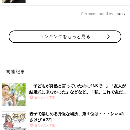
あるでしょう。けれど、大切なのはバランス。親子とはいえ、適
度な距離を保つことが子どものためになることを忘れないでおき
Recommended by
たいですね。（取材・文／麻生珠恵、ひよこクラブ編集部）
監修／塩崎尚美先生（日本女子大学人間社会学部心理学科 教
授）
ランキングをもっと見る
臨床心理士。専門は発達臨床心理学、乳幼児からの親子関係、子
育て支援。一男一女のママでもあります。
関連記事
「子どもが発熱と言っていたのにSNSで…」「友人が
結婚式に来なかった」などなど。「私、これで友だち
やめました！」ドタキャンエピソード10
赤ちゃん・育児
親子で楽しめる身近な場所、第１位は・・・[ハハの
さけび #72]
赤ちゃん・育児