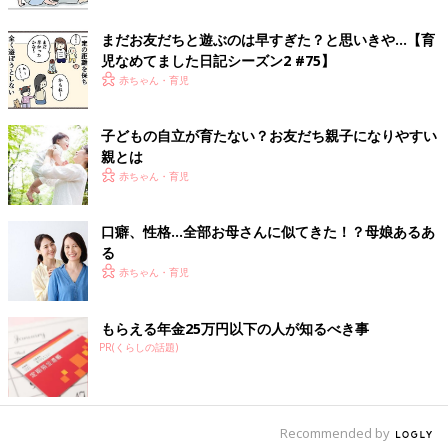
まだお友だちと遊ぶのは早すぎた？と思いきや…【育
児なめてました日記シーズン2 #75】
赤ちゃん・育児
子どもの自立が育たない？お友だち親子になりやすい
親とは
赤ちゃん・育児
口癖、性格…全部お母さんに似てきた！？母娘あるあ
る
赤ちゃん・育児
もらえる年金25万円以下の人が知るべき事
PR(くらしの話題)
Recommended by