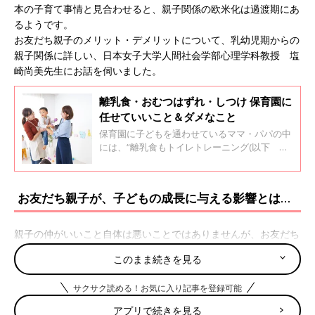
本の子育て事情と見合わせると、親子関係の欧米化は過渡期にあ
るようです。
お友だち親子のメリット・デメリットについて、乳幼児期からの
親子関係に詳しい、日本女子大学人間社会学部心理学科教授 塩
崎尚美先生にお話を伺いました。
離乳食・おむつはずれ・しつけ 保育園に
任せていいこと＆ダメなこと
保育園に子どもを通わせているママ・パパの中
には、“離乳食もトイレトレーニング(以下 お
むつはずれ)もすべて園に任せられて安心”と考
える方もいるかもしれません。しかし保育園で
は、そのように保護者から信頼を寄せてもらえ
お友だち親子が、子どもの成長に与える影響とは…
ることがうれしいと思う一方で、一緒に頑張っ
ていきたいという思いもあるようです。保育士
経験が豊かな和洋女子大学人文学部こども発達
親子の仲がいいこと自体は悪いことではありませんが、お友だち
学科准教授の伊瀬玲奈先生に、保育園に任せて
親子の関係が行き過ぎてしまうとデメリットもあります。メリッ
いいこと＆ダメなことを教えてもらいました。
このまま続きを見る
ト、デメリットを比べてみながら、理想的な親子関係を考えてみ
ましょう。
サクサク読める！お気に入り記事を登録可能
アプリで続きを見る
お友だち親子のメリットは!?