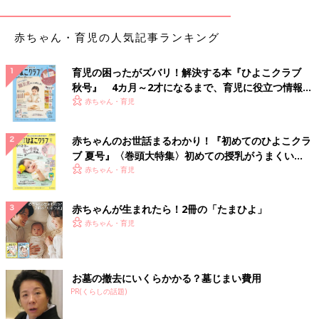
こうした問題点が大きくなると、子どもの心の成長に影響を及ぼ
しかねません。また親子で依存し合う関係性が強いと、たとえば
赤ちゃん・育児の人気記事ランキング
子どものトラブルに親が介入して大切な友だち関係が崩れるな
ど、子どもの世界を壊す危険性もあります。
育児の困ったがズバリ！解決する本『ひよこクラブ
秋号』 4カ月～2才になるまで、育児に役立つ情報が
おもちゃを貸してあげられないことは
いっぱい！
赤ちゃん・育児
悪？しつけができてない親？[噛みしめ育
児スルメ日記#7]
こんにちは。2人の男子を育てている今じんこ
です。この[噛みしめ育児スルメ日記]では、噛
赤ちゃんのお世話まるわかり！『初めてのひよこクラ
めば噛むほど味がでるスルメのような育児の話
ブ 夏号』〈巻頭大特集〉初めての授乳がうまくい
や、妊娠出産の時の話を描いていこうと思いま
く！ おっぱい・ミルクの基本と夏のトラブル 解決テ
赤ちゃん・育児
す。今回は子ども同士なら必ず起こるおもちゃ
ク
ジブラルタ生命が2016年に行った“親子のつながりに関する調
トラブルの話です。みなさん、子ども同士がお
査”によると「子どもにとってどんな親になりたいと思います
もちゃの取り合いで揉めてたらどうします
赤ちゃんが生まれたら！2冊の「たまひよ」
か？」とママ・パパに質問したある調査によると、１位は「何で
か？？
赤ちゃん・育児
も相談でき、楽しみや喜びを共有できる存在」。つまり、子ども
と楽しいことや喜びを共有できる“お友だち親子”のような関係性
を望んでいる人が多いという結果でした。お友だち親子を求める
お墓の撤去にいくらかかる？墓じまい費用
のは、パパよりママの割合が高いという結果も。お友だち親子を
PR(くらしの話題)
求めるママ・パパの中には、自分自身の幼いころを振り返って
「親が厳しくて嫌だったから…」など、さまざまな思いや考えが