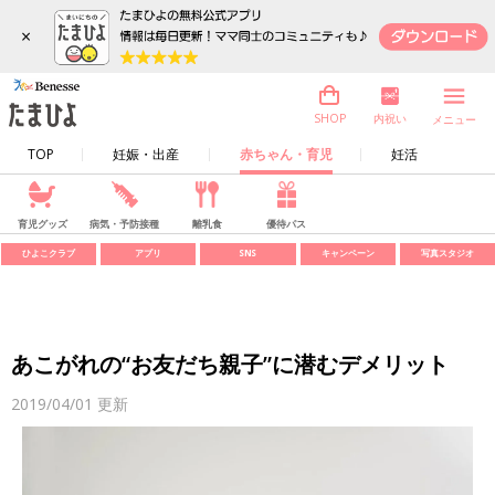
×
内祝い
SHOP
メニュー
TOP
妊娠・出産
赤ちゃん・育児
妊活
育児グッズ
病気・予防接種
離乳食
優待パス
ひよこクラブ
アプリ
SNS
キャンペーン
写真スタジオ
あこがれの“お友だち親子”に潜むデメリット
2019/04/01
更新