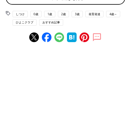
お友だち親子は、親友のようになんでも話し合えるため、次のよ
しつけ
0歳
1歳
2歳
3歳
発育発達
4歳～
うなメリットがあります。
ひよこクラブ
おすすめ記事
●子どもの隠し事が比較的少ない
●子どもに何かトラブルが起きても、すぐに気づいてあげられる
こうしたメリットは、とくに
幼稚園
や小学校などの集団生活が始
まり、親の目が行き届かない時間が増えてくると実感するようで
す。
お友だち親子のデメリットは!?
お友だち親子は親と子が一体化して依存し合ったり、子どもを自
分の分身ととらえたりするなど、行き過ぎると次のようなデメリ
ットが！
●親離れ子離れができない
●子どもが親を頼りすぎ、親が何でもしてあげたりすることが習
慣になると、自分で解決する力が育たない
●子どもが“親の考えが絶対！”という価値観をもちやすい
●子どもをしかることができず、しつけができない
●子どもに過度な期待をかけやすい