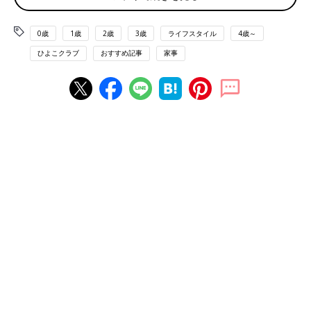
いつも遊んでいるスペース以外にもおもちゃを分散させておく
0歳
1歳
2歳
3歳
ライフスタイル
4歳～
と、結構遊んでくれます。たとえば、後追いが激しい時期の子ど
ひよこクラブ
おすすめ記事
家事
ものために、普段遊んでいないおもちゃをトイレや脱衣所にちょ
っと配置しておくんです。そうすると、私の後を追ってきた子ど
もは「こんなところにおもちゃが？」という様子でおもちゃに興
味を持ち、その間に身支度や家事を済ませることができます。お
出かけ用に自家用車の中におもちゃを置いておくのもいいかもし
れません。
ローテーションで飽きさせない！
飽きたおもちゃを「忘れたころに出す」、「いろんな場所に分散
させる」というこの２つに共通して言える大事なことは、おもち
ゃをローテーションさせるということです。
ずっと同じ場所で同じおもちゃで遊んでいると子どもが飽きてし
まうのは当然。だから全部をいつも見える位置に置いておくので
はなく、「下げる・出す」を繰り返したり、場所を変えて気分転
換させたりすることがポイントなんです。
もしそれでも遊ばなくなったおもちゃがあれば処分してしまう、