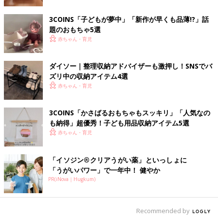
3COINS「子どもが夢中」「新作が早くも品薄!?」話
題のおもちゃ5選
赤ちゃん・育児
ダイソー｜整理収納アドバイザーも激押し！SNSでバ
ズリ中の収納アイテム4選
赤ちゃん・育児
3COINS「かさばるおもちゃもスッキリ」「人気なの
も納得」超優秀！子ども用品収納アイテム5選
赤ちゃん・育児
「イソジン®クリアうがい薬」といっしょに
「うがいパワー」で一年中！ 健やか
PR(iNova｜Hugkum)
Recommended by