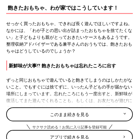
飽きたおもちゃ、わが家ではこうしています！
せっかく買ったおもちゃ、できれば長く遊んでほしいですよね。
なかには、「わが子との思い出が詰まったおもちゃを捨てたくな
い」と子どもよりも親がとっておきたいケースもあるようです。
整理収納アドバイザーである兼平さんのおうちでは、飽きたおも
ちゃはどうしているのでしょうか？
新鮮味が大事⁉︎ 飽きたおもちゃは忘れたころに出す
ずっと同じおもちゃで遊んでいると飽きてしまうのはしかたがな
いこと。でもすぐには捨てずに、いったん子どもの手が届かない
場所にしまっています。忘れたころにもう一度出すと、新鮮味が
復活してまた遊んでくれることも。もしくは、お友だちが遊びに
きたときに出すのもおすすめです。お友だちとなら同じおもちゃ
でもまた違った遊び方ができて、楽しんでくれることが多いで
このまま続きを見る
す。
サクサク読める！お気に入り記事を登録可能
後追い対策にも！ おもちゃをいろんな場所に分散させる
アプリで続きを見る