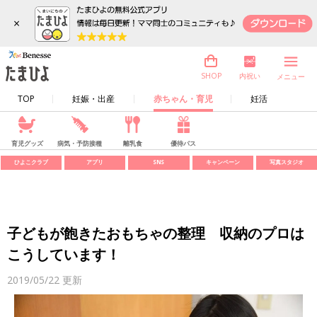
×
内祝い
SHOP
メニュー
TOP
妊娠・出産
赤ちゃん・育児
妊活
育児グッズ
病気・予防接種
離乳食
優待パス
ひよこクラブ
アプリ
SNS
キャンペーン
写真スタジオ
子どもが飽きたおもちゃの整理 収納のプロは
こうしています！
2019/05/22
更新