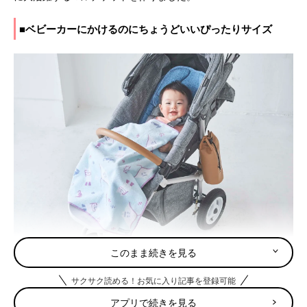
■ベビーカーにかけるのにちょうどいいぴったりサイズ
このまま続きを見る
赤ちゃんとのお出かけと言えばベビーカーを使うことが多いと思
います。肌寒かったり、冷房が効いている施設などでは、赤ちゃ
サクサク読める！お気に入り記事を登録可能
んにブランケットをかけてあげると安心。サイズも大きずぎず、
持ち運びしやすいサイズなのでとても便利です。（サイズ：
アプリで続きを見る