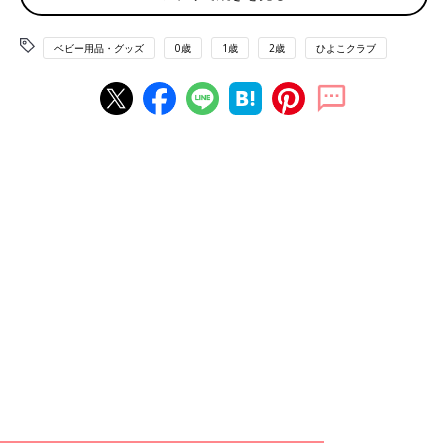
60cm×50cm）
ベビー用品・グッズ
0歳
1歳
2歳
ひよこクラブ
■お風呂上がりや水遊びの後にサッと拭ける
吸水性と速乾性に優れた素材なので、お風呂上がりやお水遊びの
後にサッと拭き取れるのがうれしい！柔らかい素材なので肌触り
もよく、肌に触れるだけで水分を吸収してくれます。速乾性も高