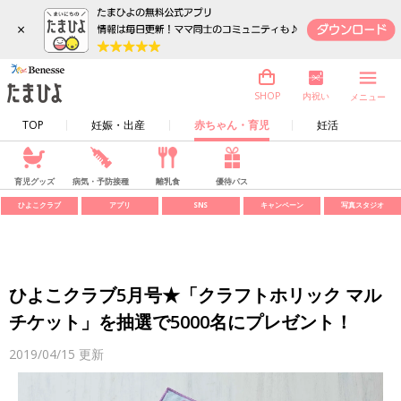
×
内祝い
SHOP
メニュー
TOP
妊娠・出産
赤ちゃん・育児
妊活
育児グッズ
病気・予防接種
離乳食
優待パス
ひよこクラブ
アプリ
SNS
キャンペーン
写真スタジオ
ひよこクラブ5月号★「クラフトホリック マル
チケット」を抽選で5000名にプレゼント！
2019/04/15
更新