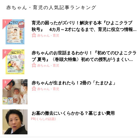
いのでお洗濯の後もすぐ乾きます。
赤ちゃん・育児の人気記事ランキング
■夏に向けて使いたい！アクアマリン柄にも注目
育児の困ったがズバリ！解決する本『ひよこクラブ
秋号』 4カ月～2才になるまで、育児に役立つ情報が
いっぱい！
赤ちゃん・育児
赤ちゃんのお世話まるわかり！『初めてのひよこクラ
ブ 夏号』〈巻頭大特集〉初めての授乳がうまくい
く！ おっぱい・ミルクの基本と夏のトラブル 解決テ
赤ちゃん・育児
ク
赤ちゃんが生まれたら！2冊の「たまひよ」
赤ちゃん・育児
お墓の撤去にいくらかかる？墓じまい費用
クラフトホリックとコラボしたこのマルチケットはひよこクラブ
PR(くらしの話題)
オリジナルデザイン。人気キャラクターと海の仲間たちが楽しそ
うに泳ぐ姿にママも思わずにっこりしちゃいます。
ベースには春トレンドカラーのアクアブルーを使用して、涼しげ