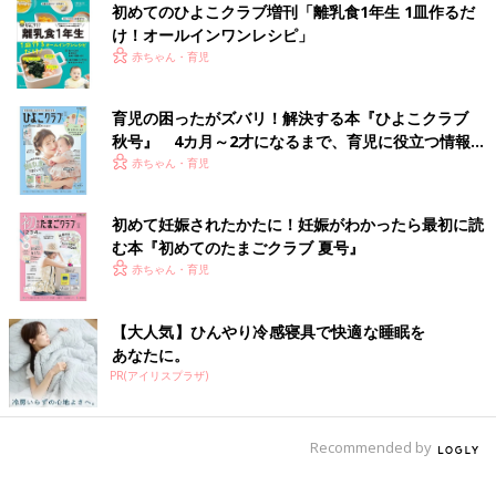
初めてのひよこクラブ増刊「離乳食1年生 1皿作るだ
け！オールインワン​レシピ」
赤ちゃん・育児
育児の困ったがズバリ！解決する本『ひよこクラブ
秋号』 4カ月～2才になるまで、育児に役立つ情報が
いっぱい！
赤ちゃん・育児
初めて妊娠されたかたに！妊娠がわかったら最初に読
む本『初めてのたまごクラブ 夏号』
赤ちゃん・育児
【大人気】ひんやり冷感寝具で快適な睡眠を
あなたに。
PR(アイリスプラザ)
Recommended by