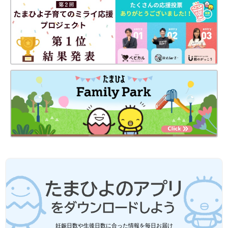
静岡の田舎町在住。
中学3年生の長女、小学6年生の長男、10年ぶりに妊娠・出産し
た末っ子の次女はもう１歳！
妊娠・育児の記録を（
インスタグラム
）にて公開中。
●
Twitter／@maoppachi
●
webサイト／maoppachi
前の話
次の話
[10年ぶりに出産しま
一覧
[10年ぶりに出産しまし
した#103] これが私
た#105] 動画だいす
の働き方！
き！
妊娠日数や生後日数に合った情報を毎日お届け