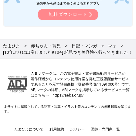
妊娠中から産後まで長く使える無料アプリ
無料ダウンロード
たまひよ
赤ちゃん・育児
日記・マンガ
マォ
[10年ぶりに出産しました#104] 託児つき美容院へ行ってきました！
ＡＢＪマークは、この電子書店・電子書籍配信サービスが、
著作権者からコンテンツ使用許諾を得た正規版配信サービス
であることを示す登録商標（登録番号 第11091000号）です。
ABJマークの詳細、ABJマークを掲示しているサービスの一覧
はこちら→
https://aebs.or.jp/
本サイトに掲載されている記事・写真・イラスト等のコンテンツの無断転載を禁じま
す。
たまひよについて
利用規約
ポリシー
医師・専門家一覧