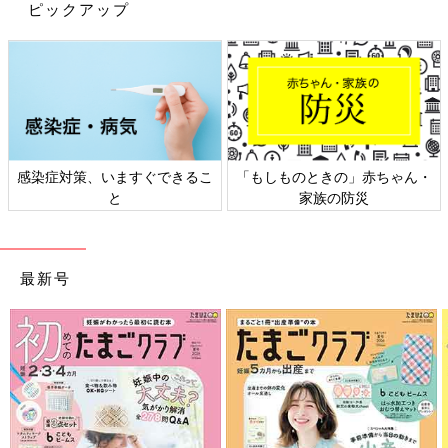
ピックアップ
子育て中は、美容院もなかなか行けないですよね。
私の場合、次女出産直前に思いっきり短くカット！ その後、次
感染症対策、いますぐできるこ
「もしものときの」赤ちゃん・
女が10か月の時と
１歳
４か月の時に行きましたが、のんびりはで
と
家族の防災
きないのでカットのみ。
今回、託児つきの美容院を発見したので、数年ぶりにカラーリン
グもお願いしちゃいました！
最新号
といっても、家族以外の人に預けるのはこれが初めて。
あまり人見知りはしませんが、初めての場所・初めての人。大丈
夫かなぁ…。
ところが、そんな私の心配をよそに、楽しそうに遊ぶ次女。
さすが保育士さん！と、安心して預けることができました。
なんてったって、カラーリング中の私よりも、初対面の保育士さ
んに抱きついていましたからね…。確かに異様な姿だったけれど