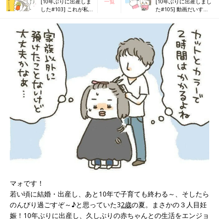
[10年ぶりに出産しま
一覧
[10年ぶりに出産しまし
した#103] これが私
た#105] 動画だいす
の働き方！
き！
マォです！
若い頃に結婚・出産し、あと10年で子育ても終わる～、そしたら
のんびり過ごすぞ～♪と思っていた3
2歳
の夏。まさかの３人目妊
娠！10年ぶりに出産し、久しぶりの赤ちゃんとの生活をエンジョ