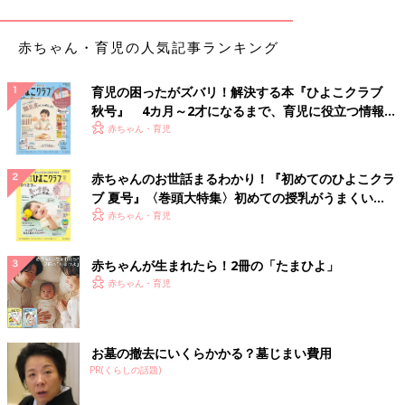
赤ちゃん・育児の人気記事ランキング
育児の困ったがズバリ！解決する本『ひよこクラブ
秋号』 4カ月～2才になるまで、育児に役立つ情報が
いっぱい！
赤ちゃん・育児
赤ちゃんのお世話まるわかり！『初めてのひよこクラ
ブ 夏号』〈巻頭大特集〉初めての授乳がうまくい
く！ おっぱい・ミルクの基本と夏のトラブル 解決テ
赤ちゃん・育児
ク
赤ちゃんが生まれたら！2冊の「たまひよ」
赤ちゃん・育児
お墓の撤去にいくらかかる？墓じまい費用
PR(くらしの話題)