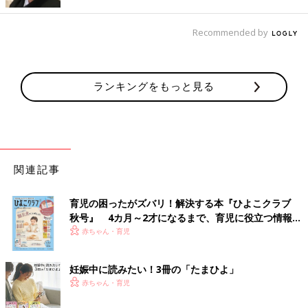
Recommended by
ランキングをもっと見る
関連記事
育児の困ったがズバリ！解決する本『ひよこクラブ
秋号』 4カ月～2才になるまで、育児に役立つ情報が
いっぱい！
赤ちゃん・育児
妊娠中に読みたい！3冊の「たまひよ」
赤ちゃん・育児