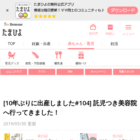
×
内祝い
SHOP
メニュー
TOP
妊娠・出産
赤ちゃん・育児
妊活
育児グッズ
病気・予防接種
離乳食
優待パス
ひよこクラブ
アプリ
SNS
キャンペーン
写真スタジオ
[10年ぶりに出産しました#104] 託児つき美容院
へ行ってきました！
2019/05/30
更新
前の話
次の話