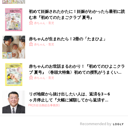
初めて妊娠されたかたに！妊娠がわかったら最初に読
む本『初めてのたまごクラブ 夏号』
赤ちゃん・育児
赤ちゃんが生まれたら！2冊の「たまひよ」
赤ちゃん・育児
赤ちゃんのお世話まるわかり！『初めてのひよこクラ
ブ 夏号』〈巻頭大特集〉初めての授乳がうまくい
く！ おっぱい・ミルクの基本と夏のトラブル 解決テ
赤ちゃん・育児
ク
リボ地獄から抜け出したい人は、返済を3～6
ヶ月停止して『大幅に減額してから返済す...
PR(渋谷法務総合事務所)
Recommended by