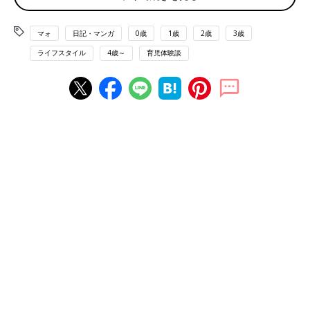
マォ
日記・マンガ
0歳
1歳
2歳
3歳
ライフスタイル
4歳～
育児体験談