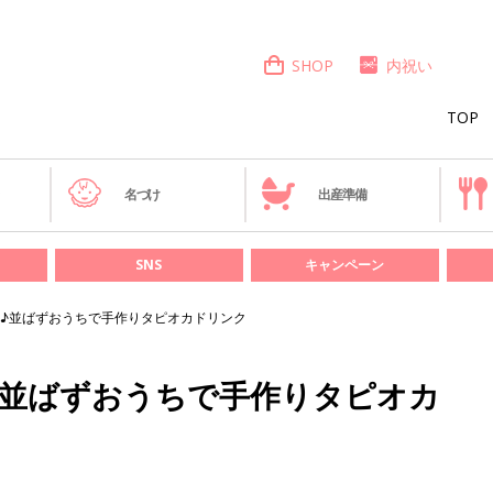
SHOP
内祝い
TOP
き
名づけ
出産準備
SNS
キャンペーン
♪並ばずおうちで手作りタピオカドリンク
♪並ばずおうちで手作りタピオカ