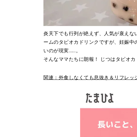
炎天下でも行列が絶えず、人気が衰えな
ームのタピオカドリンクですが、妊娠中
いのが現実……。
そんなママたちに朗報！ じつはタピオ
関連：外食しなくても息抜き＆リフレッ