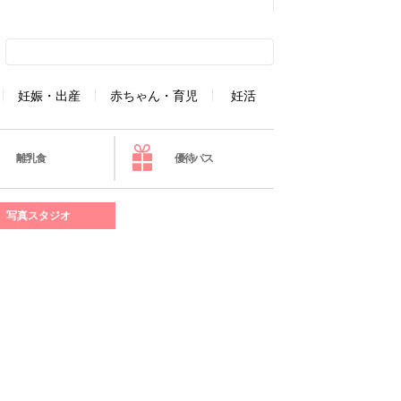
妊娠・出産
赤ちゃん・育児
妊活
離乳食
優待パス
写真スタジオ