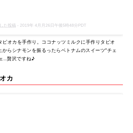
アした投稿
-
2019年 4月月26日午後5時48分PDT
でタピオカを手作り。ココナッツミルクに手作りタピオ
上からシナモンを振るったらベトナムのスイーツ“チェ
ェ…贅沢ですね♪
オカ