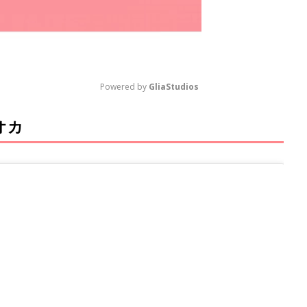
Powered by 
GliaStudios
オカ
M
u
t
e