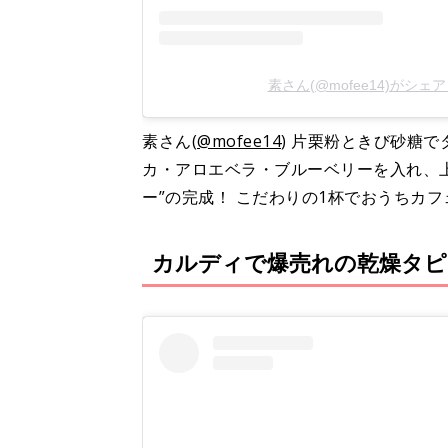
素さん(@mofee14)がシェ
素さん(
@mofee14
) 片栗粉ときび砂糖
カ・アロエベラ・ブルーベリーを入れ、
ー”の完成！ こだわりの1杯でおうちカフ
カルディで爆売れの乾燥タピ