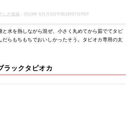
シェアした投稿
-
2019年 6月月3日午前1時07分PDT
糖と水を熱しながら混ぜ、小さく丸めてから茹でてタピ
んだらもちもちでおいしかったそう。タピオカ専用の太
ブラックタピオカ