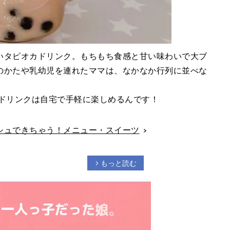
いタピオカドリンク。もちもち食感と甘い味わいで大ブ
のかたや乳幼児を連れたママは、なかなか行列に並べな
カドリンクは自宅で手軽に楽しめるんです！
シュできちゃう！メニュー・スイーツ
もっと読む
arrow_forward_ios