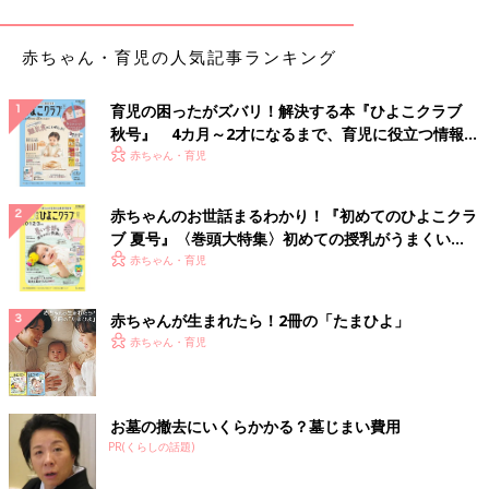
眠くもないのに、さも眠さが爆発していると言わんばかりの迫真
の演技で、寝室へ行こうと促してきます。
赤ちゃん・育児の人気記事ランキング
しかし、いざ寝室へ行ってみるとまったく眠たい様子は無く、ゴ
ロンと横にはなるものの、私の上によじ登って「キャハハ！」と
声を上げはしゃぎ出したり、私の髪を引っこ抜こうとしたり…。
育児の困ったがズバリ！解決する本『ひよこクラブ
秋号』 4カ月～2才になるまで、育児に役立つ情報が
とにかく息子は寝室で遊ぶのが好きな様子で、眠くないのにもか
いっぱい！
赤ちゃん・育児
かわらず、寝室へ行きたがるようになりました。
赤ちゃんのお世話まるわかり！『初めてのひよこクラ
嘘ならば最初から寝室へ行かなければいいのですが、息子の眠い
ブ 夏号』〈巻頭大特集〉初めての授乳がうまくい
という訴えには鬼気迫るものがあり、とても嘘をついているとは
く！ おっぱい・ミルクの基本と夏のトラブル 解決テ
赤ちゃん・育児
思えないのです。
ク
勿論、何度も騙されているので、今度こそは騙されまいという気
赤ちゃんが生まれたら！2冊の「たまひよ」
持ちもあります。
赤ちゃん・育児
しかし、あまりにも眠そうに訴えてくるため、「さすがに今回は
本当なんじゃ…」という気持ちが生じ、まんまと騙されてしまう
のです。
お墓の撤去にいくらかかる？墓じまい費用
まさに狼少年。
PR(くらしの話題)