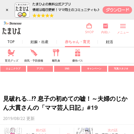
×
内祝い
SHOP
メニュー
TOP
妊娠・出産
赤ちゃん・育児
妊活
育児グッズ
病気・予防接種
離乳食
優待パス
ひよこクラブ
アプリ
SNS
キャンペーン
写真スタジオ
見破れる…⁉ 息子の初めての嘘！～夫婦のじか
ん大貫さんの「ママ芸人日記」#19
2019/08/22
更新
前の話
次の話