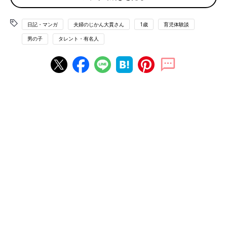
ても眠れないのか、理由などないのか…全くわからないことが
多々ありました。
日記・マンガ
夫婦のじかん大貫さん
1歳
育児体験談
それが、泣かずに眠さを教えてくれる日が来るなんて…！
男の子
タレント・有名人
息子の成長を思うと、非常に感慨深いです。
日に日に眠さを訴える息子の様子が緊迫感を増すようになってき
ました。
「こっこっこっこ」とおでこを指さすだけだったものが、「こっ
こー！こっこー！」と、寝室の方を指さしたり、とりあえずこの
ドアを開けろー！と言わんばかりにリビングのドアをバンバン叩
いたり…。
息子にとっては、眠気というのがそこまで鬼気迫るものなのでし
ょうか…。
とりあえず、そういう状態になると手が付けられなくなるので、
寝室に行き、息子と二人で横になり
寝かしつけ
を始めます。
しかし最近、困った現象が起こるようになりました。
なんと、息子が嘘をつくようになったのです。