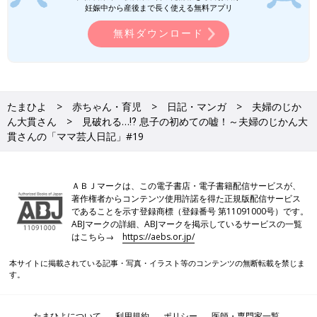
妊娠中から産後まで長く使える無料アプリ
無料ダウンロード
たまひよ
赤ちゃん・育児
日記・マンガ
夫婦のじか
ん大貫さん
見破れる…⁉ 息子の初めての嘘！～夫婦のじかん大
貫さんの「ママ芸人日記」#19
ＡＢＪマークは、この電子書店・電子書籍配信サービスが、
著作権者からコンテンツ使用許諾を得た正規版配信サービス
であることを示す登録商標（登録番号 第11091000号）です。
ABJマークの詳細、ABJマークを掲示しているサービスの一覧
はこちら→
https://aebs.or.jp/
本サイトに掲載されている記事・写真・イラスト等のコンテンツの無断転載を禁じま
す。
たまひよについて
利用規約
ポリシー
医師・専門家一覧