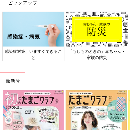
ピックアップ
＜Amazonで詳細を見る＞
Amazonで見る
感染症対策、いますぐできるこ
「もしものときの」赤ちゃん・
と
家族の防災
前の話
次の話
「お母さんかわい
一覧
親の変装は息子にバレ
い」男の子は褒め上
るか!?初めての保育参
手!? ～夫婦のじかん
観！～夫婦のじかん大
大貫さんの「ママ芸
貫さんの「ママ芸人日
最新号
人日記」#18
記」#20