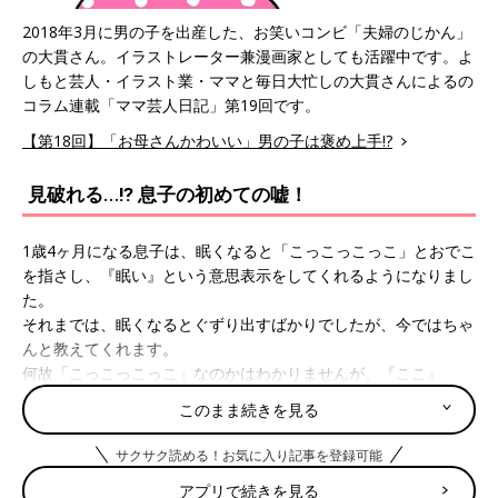
2018年3月に男の子を出産した、お笑いコンビ「夫婦のじかん」
の大貫さん。イラストレーター兼漫画家としても活躍中です。よ
しもと芸人・イラスト業・ママと毎日大忙しの大貫さんによるの
コラム連載「ママ芸人日記」第19回です。
【第18回】「お母さんかわいい」男の子は褒め上手!?
見破れる…⁉ 息子の初めての嘘！
1歳4ヶ月になる息子は、眠くなると「こっこっこっこ」とおでこ
を指さし、『眠い』という意思表示をしてくれるようになりまし
た。
それまでは、眠くなるとぐずり出すばかりでしたが、今ではちゃ
んと教えてくれます。
何故「こっこっこっこ」なのかはわかりませんが、『ここ』
（頭）が何か変な感じがするということなのでしょうか。
このまま続きを見る
とにもかくにも、眠いということを教えてくれるようになり、本
サクサク読める！お気に入り記事を登録可能
当に気持ちが楽になりました。
アプリで続きを見る
赤ちゃんの頃は、何故泣いているのか、眠いのか何なのか、眠く