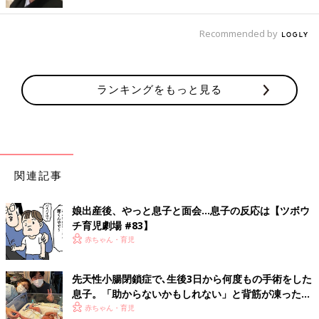
このままでは息子にしてやられてばかり…そう思っていたある
日、息子の嘘を見抜く方法をようやく見つけました。
本当に眠いとき、息子の手足は温かくなるのですが、嘘のときは
Recommended by
冷たいままなのです。
この方法を知ってからは、騙されることはなくなりました。
ランキングをもっと見る
嘘が通じなくなった息子は、ひたすら不満をぶつけながら泣くの
ですが、先日、泣いている息子の手足が温かくなってきたことも
あり、泣き疲れて本当に眠くなってきたんだ！と思い、寝室へ連
れて行きました。
すると、寝室へ着いた瞬間、思い切り私の髪を引っ張る息子。
関連記事
息子は全然眠くなかったのです。
娘出産後、やっと息子と面会…息子の反応は【ツボウ
チ育児劇場 #83】
しかし泣くことで体に力が入ったのか、一時的に手足が温かくな
赤ちゃん・育児
り、不運にも私は騙されるという結果になったのでした。
先天性小腸閉鎖症で､生後3日から何度もの手術をした
偶然とはいえ、こちらが知恵を付けたと思えば息子が適応してく
息子。「助からないかもしれない」と背筋が凍ったこ
るというイタチごっこ…。
とも･･･
赤ちゃん・育児