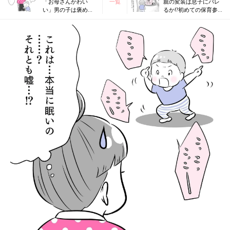
「お母さんかわい
一覧
親の変装は息子にバレ
い」男の子は褒め上
るか!?初めての保育参
手!? ～夫婦のじかん
観！～夫婦のじかん大
大貫さんの「ママ芸
貫さんの「ママ芸人日
人日記」#18
記」#20