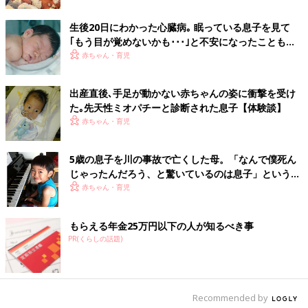
息子の適応力にはあっぱれという気持ちですが、この先何度もこ
ういうことが繰り返されるのが育児なのかと思うと、先が思いや
生後20日にわかった心臓病｡ 眠っている息子を見て
｢もう目が覚めないかも･･･｣と不安になったことも
られた瞬間でした…。
【先天性心疾患】
赤ちゃん・育児
夫婦のじかん大貫さんの「ママ芸人日記」 今までのお話はこち
ら
出産直後､手足が動かない赤ちゃんの姿に衝撃を受け
た｡先天性ミオパチーと診断された息子【体験談】
夫婦のじかん大貫さん プロフィール
赤ちゃん・育児
5歳の息子を川の事故で亡くした母。「なんで僕死ん
じゃったんだろう、と驚いているのは息子」という夫
の言葉と共に事故予防活動を
赤ちゃん・育児
もらえる年金25万円以下の人が知るべき事
PR(くらしの話題)
吉本興業所属／夫婦お笑いコンビ「夫婦のじかん」の嫁担当。イ
ラストレーターとしても活動中。相方は元・トンファー山西章
Recommended by
博。息子（2018.3生）と夫との3人暮らし。2019年3月にコミッ