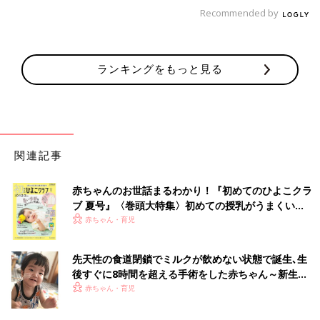
Recommended by
日常使いを通して、 災害時の備えとなるように
2019年3月に行われた、明治の液体ミルク発売発表会では、ロ
ランキングをもっと見る
ーリングストック方式をもちいた、液体ミルクの備蓄についての
重要性についても触れていました。
ローリングストックとは、日常生活で消費しながら備蓄すると
いう考え方で、消費と購入を繰り返すことで、備蓄品の鮮度を保
ち、いざという時にも日常生活に近い食生活を送ることができる
という考え方です。（参考：日本気象協会）
関連記事
乳幼児のための液体ミルクは母乳の代替商品。栄養価が非常に高
赤ちゃんのお世話まるわかり！『初めてのひよこクラ
いため、どうしても消費期限は短めになってしまいます。
ブ 夏号』〈巻頭大特集〉初めての授乳がうまくい
だけど普段使いで液体ミルクを取り入れながら使った分だけ買い
く！ おっぱい・ミルクの基本と夏のトラブル 解決テ
赤ちゃん・育児
足せば、消費期限は常に新しいものになります。
ク
「災害時の授乳は本当に大変なので、日ごろからの備えが必要と
先天性の食道閉鎖でミルクが飲めない状態で誕生､生
啓発することをメーカー自らが発信していく必要があるとも考え
後すぐに8時間を超える手術をした赤ちゃん～新生児
ています。そのためにも、普段から乳児用液体ミルクが必要にな
医療の現場から～【新生児科医･豊島勝昭】
赤ちゃん・育児
ったときに購入できるという環境も必要です。コンビニや、高速
道路のSA、空港や駅中売店など、行った先々で買うことができ