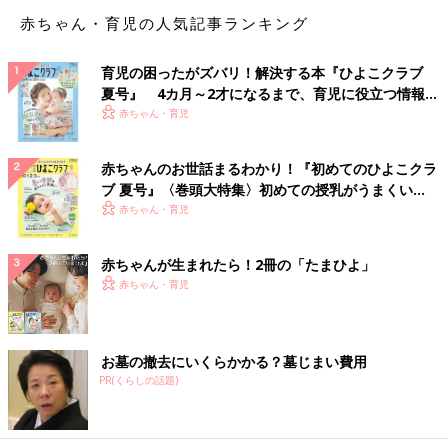
なかには『清潔な水とお湯がない状況が4～5日続いた』、『蛇口
赤ちゃん・育児の人気記事ランキング
をひねったら泥水が出て哺乳びんが洗えない』など粉ミルクを作
る上で必須の水についての声もありました。実際、給水車がくる
育児の困ったがズバリ！解決する本『ひよこクラブ
までミルクを作れなかったという人も。
夏号』 4カ月～2才になるまで、育児に役立つ情報が
「日ごろ母乳メインで授乳しているお母さんの中には災害直後に
いっぱい！
赤ちゃん・育児
母乳が十分に出なくなってしまったという方がいました。どんな
状況であっても確実に赤ちゃんに授乳ができる液体ミルクの必要
赤ちゃんのお世話まるわかり！『初めてのひよこクラ
性を痛感しました。」
ブ 夏号』〈巻頭大特集〉初めての授乳がうまくい
く！ おっぱい・ミルクの基本と夏のトラブル 解決テ
赤ちゃん・育児
被災したことを想定して 開発者の考えが大きく変わ
ク
ったこと
赤ちゃんが生まれたら！2冊の「たまひよ」
赤ちゃん・育児
田中さんたちが開発した乳児用液体ミルクは、240㎖入りのス
チール缶タイプ。開発当初はスチール缶のほか、アルミパウチな
ども容器候補だったそう。
「熊本地震では家の中で物がたくさん倒れました。ペットボトル
お墓の撤去にいくらかかる？墓じまい費用
の水さえ破れてしまった。被災地でママたちの話を聞いたことに
PR(くらしの話題)
より、どんな過酷な状況で合っても中身のミルクを守ることがで
きる頑丈な容器の選択が必須であると考えました」