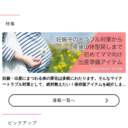
特集
撮影／花田 梢
「明治ほほえみらくらくミルク」
災害時の備蓄用という考えのもと、田中さんたちが最終的に選ん
妊娠・出産にまつわる体の変化は多岐にわたります。そんなマイナ
だのが現在発売中のスチール缶という容器。「備蓄用としては長
ートラブル対策として、絶対教えたい！保存版アイテムを紹介しま
ければ長いほどいいので、賞味期限が1年にできる点が魅力でし
す。
た。容量を240㎖にした理由の１つは3カ月ごろの赤ちゃんで全
体の1～2割は1回の授乳で240㎖を飲むという調査結果があった
連載一覧へ
ため」（田中さん）
ピックアップ