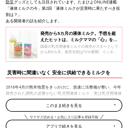
防災
グッズとしても注目されています。たまひよONLINE連載
「液体ミルクの今」第2回「液体ミルクが災害時に果たすべき役
割は？」
ある開発者の話を紹介します。
発売から5カ月の液体ミルク。予想を超
えたヒットは、ミルクママの「心」を救
ったから
国産の乳児用液体ミルクの発売がスターとして
から約5カ月。発売当初はTVや新聞、インター
ネットなどでも大きく取り上げられ、認知度は
一気にアップ。今や店頭で目にすることも当た
り前となり、全国に広まっています。売り上げ
災害時に間違いなく 安全に供給できるミルクを
もメーカーの当初の予想を大きく上回る結果
に。乳児用液体ミルクの存在は、育児中のママ
パパに何をもたらしたのでしょうか？
2016年4月の熊本地震をきっかけに、急速に法整備が整い、今年
発売された調乳の必要がない乳児用液体ミルク。実は乳児用液体
ミルクの開発は10数年前からすでに始められていました。
このまま続きを見る
「海外では30～40年前から液体ミルクがありましたし、母乳の
サクサク読める！お気に入り記事を登録可能
代わりになるミルクとして液体ミルクの利便性は高い、というこ
とは以前より疑うことなく感じていました」と答えるのは食品メ
アプリで続きを見る