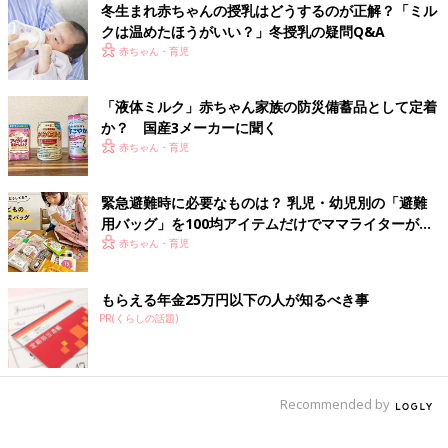
るようにしていきたいです」（田中さん）
冬生まれ赤ちゃんの授乳はどうするのが正解？「ミル
クは温めたほうがいい？」冬授乳の疑問Q&A
はじめまして！液体ミルク [ハトコのド
赤ちゃん・育児
タバタ育児日記#32］
こんにちは！マンガ家・イラストレーターのハ
「液体ミルク」赤ちゃん家族の防災備蓄品として定着
トコです。2才と0才の兄弟の子育て中です！妊
か？ 国産3メーカーに聞く
娠・出産を綴ったインスタグラムがきっかけ
赤ちゃん・育児
で、子育て真っ最中の私の日常を描いたコミッ
クエッセイ…題して「ハトコのドタバタ育児日
災害でライフラインが途絶えてしまったときでも授乳ができる乳
記」を描かせていただいております。ちょっと
児用液体ミルク。備蓄しておくことがポイントです。ミルク育児
緊急避難時に必要なものは？ 乳児・幼児別の「避難
した息抜きに読んでいただけると嬉しいです。
ママ・混合育児ママだけでなく、母乳育児をしているママも、も
用バッグ」を100均アイテムだけでママライターがつ
しもの時に備えてローリングストックを考えるといいかもしれま
くってみた！
赤ちゃん・育児
せん。（取材・文／本間勇気、ひよこクラブ編集部）
もらえる年金25万円以下の人が知るべき事
普段の日はもちろん、備蓄用としても
PR(くらしの話題)
Recommended by