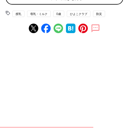
ーカー明治・マーケティング本部の田中伸一郎さん。入社以来約
20年間ミルク事業に携わってきました。
授乳
母乳・ミルク
0歳
ひよこクラブ
防災
液体ミルクの開発にあたっては、多くの課題を乗り越える必要が
あったとのこと。それでも研究・開発は粛々と続けてきたのだそ
う。
「お客様に『利便性』という価値を提供することで育児負担の軽
減に貢献したいとの思いのもとでした」と田中さん。
さらに、乳児用液体ミルクの開発にあたっては、利便性だけでな
く、災害備蓄用途に対応できることを目標としてきたといいま
す。
熊本地震の被災地訪問をしながら 開発を続けて
田中さんは熊本地震から半年後、乳児をもつ母親数名に話を聞く
ため現地を訪れています。
「災害時の
授乳
環境はどうだったのか、現場に行って話を聞くと
自分たちが理解していたことはほんの一部だということがわかり
ました。熊本では台風の備えはするが、地震の対策はしていなか
った家庭も多く、備蓄もほとんどしていなかったため、粉ミルク
のストックもすぐなくなってしまったそうです」