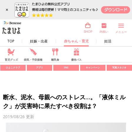
×
内祝い
SHOP
メニュー
TOP
妊娠・出産
赤ちゃん・育児
妊活
育児グッズ
病気・予防接種
離乳食
優待パス
ひよこクラブ
アプリ
SNS
キャンペーン
写真スタジオ
断水、泥水、母親へのストレス…。「液体ミル
ク」が災害時に果たすべき役割は？
2019/08/26
更新