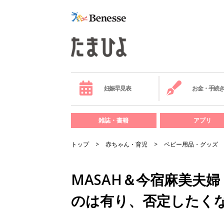
妊娠早見表
お金・手続
雑誌・書籍
アプリ
トップ
赤ちゃん・育児
ベビー用品・グッズ
MASAH＆今宿麻美夫
のは有り、否定したく