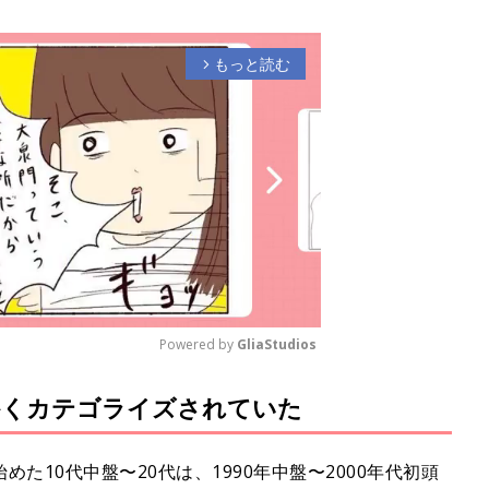
もっと読む
arrow_forward_ios
Powered by 
GliaStudios
かくカテゴライズされていた
M
u
t
た10代中盤〜20代は、1990年中盤〜2000年代初頭