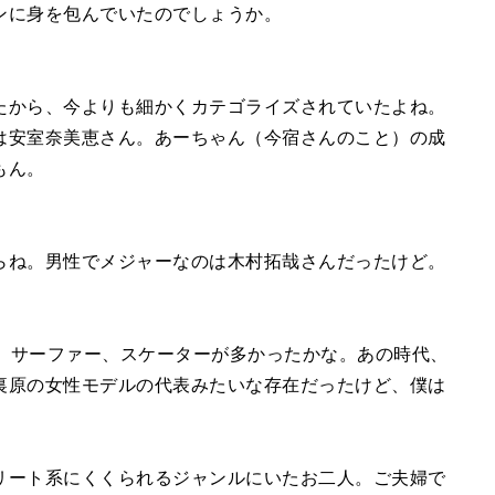
e
ンに身を包んでいたのでしょうか。
たから、今よりも細かくカテゴライズされていたよね。
は安室奈美恵さん。あーちゃん（今宿さんのこと）の成
もん。
らね。男性でメジャーなのは木村拓哉さんだったけど。
Y、サーファー、スケーターが多かったかな。あの時代、
裏原の女性モデルの代表みたいな存在だったけど、僕は
リート系にくくられるジャンルにいたお二人。ご夫婦で