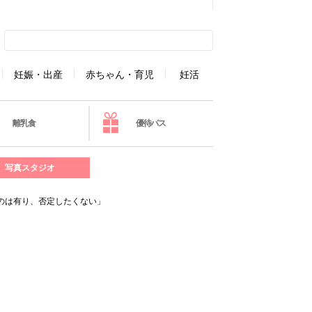
妊娠・出産
赤ちゃん・育児
妊活
離乳食
優待パス
写真スタジオ
ぶのは有り、否定したくない」