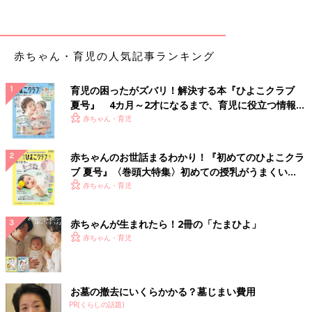
赤ちゃん・育児の人気記事ランキング
育児の困ったがズバリ！解決する本『ひよこクラブ
夏号』 4カ月～2才になるまで、育児に役立つ情報が
いっぱい！
赤ちゃん・育児
赤ちゃんのお世話まるわかり！『初めてのひよこクラ
ブ 夏号』〈巻頭大特集〉初めての授乳がうまくい
く！ おっぱい・ミルクの基本と夏のトラブル 解決テ
赤ちゃん・育児
ク
赤ちゃんが生まれたら！2冊の「たまひよ」
出典：Instagramアカウント「@twincle_fille_」
赤ちゃん・育児
ケーブルコクーンカーディガンを購入した@twincle_fille_さん。
「安いのにかわいいって最高！」とのこと♪ こちらも今季大ヒッ
ト中のアイテムだそうで、購入している方がインスタでもとって
お墓の撤去にいくらかかる？墓じまい費用
も多かったです。
PR(くらしの話題)