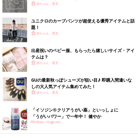
赤ちゃん・育児
出典：Instagramアカウント「Nana」
ユニクロのカーブパンツが超使える優秀アイテムと話
Nanaさんはこの秋注目のCPOジャケットをGUで購入♪ もともと
題！
ゆったりめにつくられているそうで、肩や袖もかなりゆったりし
赤ちゃん・育児
ているそう。M、Lの2サイズ展開なので好みに合ったサイズ感を
選べるところもうれしいですね！
出産祝いのベビー服、もらったら嬉しいサイズ・アイ
着回し力抜群♪ オープンカラーシャツ
テムは？
赤ちゃん・育児
GUの最新秋っぽシューズが狙い目♪ 即購入間違いな
しの大人気アイテム集めてみた！
赤ちゃん・育児
「イソジン®クリアうがい薬」といっしょに
「うがいパワー」で一年中！ 健やか
PR(iNova｜Hugkum)