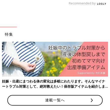
Recommended by
特集
出典：Instagramアカウント「のん」
のんさんはメンズのオープンカラーシャツをオーバーサイズアイ
テムとして活用！さらっと着れるのに生地はしっかりしているそ
うで、秋コーデにぴったりですね♪ 落ち着いた色合いも着回し力
抜群です。
プチプラなのにしっかりおしゃれにキマる、GUのオーバーサイ
妊娠・出産にまつわる体の変化は多岐にわたります。そんなマイナ
ズアイテムをご紹介しました。ぜひチェックしてみてくださいね
ートラブル対策として、絶対教えたい！保存版アイテムを紹介しま
♪
す。
(文：Ayaka)
連載一覧へ
※記事内容でご紹介している投稿、リンク先は、削除される場合