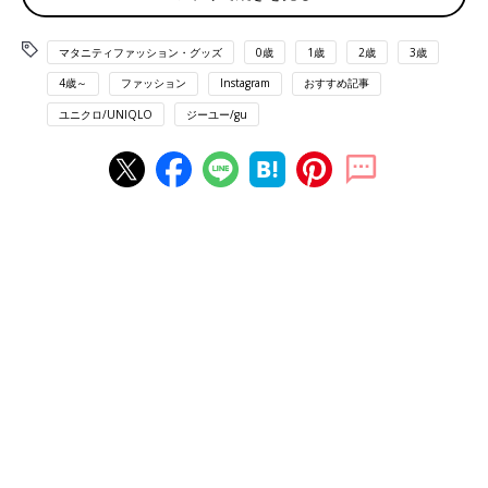
マタニティファッション・グッズ
0歳
1歳
2歳
3歳
4歳～
ファッション
Instagram
おすすめ記事
ユニクロ/UNIQLO
ジーユー/gu
出典：Instagramアカウント「m e r o」
m e r oさんはオーバーサイズスウェットを購入♪ スウェット生
地で着やすさはもちろん抜群！なのにこなれ感＆かわいらしさも
演出できちゃう優れモノ…！インスタでかなり人気の高かったア
イテムです！！
シルエットがかわいすぎ！ケーブルコクーンカーデ
ィガン