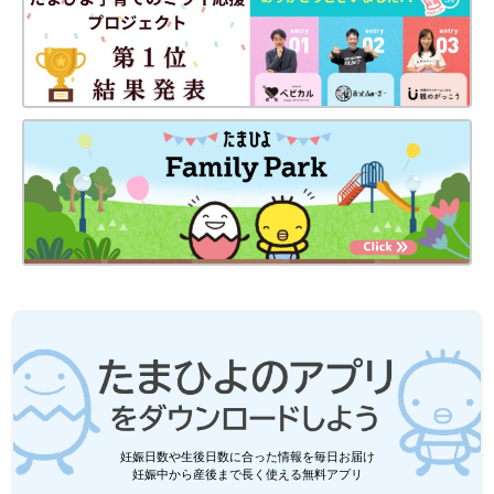
余剰なデザインや機能を削ぎ落とし、安全性を最優先したシンプ
ルで軽量、そしてリーズナブルな高品質のチャイルドシートを提
案する「リーマン」。独自の厳しい基準でつくられる「こだわり
の日本製」が支持されています。
■商品スペック：狭い車内でも扱いやすい軽量・コンパクト設計
なので、コンパクトカーにもおすすめ。乗せ替えもラクラク。シ
ートベルト固定。使用期間／新生児～4才頃（体重18kg）まで
妊娠日数や生後日数に合った情報を毎日お届け
重さ／6.9kg 価格／4万3200円
妊娠中から産後まで長く使える無料アプリ