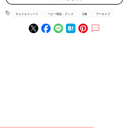
ポイント2：対象年齢
チャイルドシートによって、対象年齢は異なるので、産後すぐで
チャイルドシート
ベビー用品・グッズ
0歳
アーカイブ
あれば、新生児から使えるものを、長く使うのであれば、対象年
齢の幅広いものを選びましょう。子どもの成長に合わせたチャイ
ルドシートを選ぶことも安全につながります。
ポイント3：適応車種
自家用車に取り付け可能なタイプかどうか、選ぶ前に必ず適合表
を確認しましょう！
また、車のサイズに合わせて選ばないと、車内が狭い！なんてこ
ともあるのでサイズ感にも注意を。「ISOFIX」か「シートベル
ト」か、取り付け方法もチェック！
「ISOFIX」は、2012年7月以降に販売された自動車の大半に取り
付けられますが、実家の車への取り付けなど、他の車にも装着す
る機会が多い場合は、シートベルト兼用タイプを選ぶと安心です
ネットで購入する時は値段だけで決めないで！