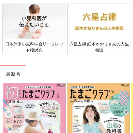
期間／新生児～4才頃
（体重2.5kg～18kgまで） 重さ14.1kg（フレックスシェードを
のぞく） 価格／6万6960円
ママに抱っこされているような心地よさを実現！
「カーメイト」エールベベ・クルット4i グランス
日本外来小児科学会リーフレッ
六星占術 細木かおりさんの人生
ト検討会
相談
最新号