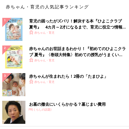
インターネットで売られている未認証のチャイルドシートの安全
赤ちゃん・育児の人気記事ランキング
性について、国土交通省が7商品を調べたところ、極端に強度が
低かったことが判明しています。これらの商品の中には本体の大
育児の困ったがズバリ！解決する本『ひよこクラブ
部分が布製で、事故の衝撃を吸収する性能がなかったり、衝突実
夏号』 4カ月～2才になるまで、育児に役立つ情報が
験で金具が壊れ、ダミー人形が前方に放り出されたケースもある
いっぱい！
赤ちゃん・育児
など、大けがにつながる恐れもあるとのこと。国土交通省では、
このような商品の危険性を実験した動画をYou Tubeで公開して
赤ちゃんのお世話まるわかり！『初めてのひよこクラ
います(*2)。ネットで購入する際は、安すぎる場合は特に注意
ブ 夏号』〈巻頭大特集〉初めての授乳がうまくい
し、認証マークの有無をきちんと確認することが大切です。
く！ おっぱい・ミルクの基本と夏のトラブル 解決テ
赤ちゃん・育児
ク
*2：
お子さまの安全を脅かす未認証チャイルドシートにご注意！
赤ちゃんが生まれたら！2冊の「たまひよ」
おすすめチャイルドシート5選
赤ちゃん・育児
では、具体的にどんな商品がいいの？ とお悩みのパパ・ママの
ために、人気５ブランドの商品をご紹介。「たまひよ」が毎年、
お墓の撤去にいくらかかる？墓じまい費用
全国読者の投票で行っているランキング「
赤ちゃんグッズ大賞
PR(くらしの話題)
2017年版
」で、多くの支持を集めた商品ばかりです。