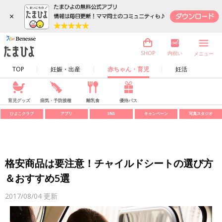
×
内祝い
SHOP
メニュー
TOP
妊娠・出産
赤ちゃん・育児
妊活
育児グッズ
病気・予防接種
離乳食
優待パス
ひよこクラブ
アプリ
SNS
キャンペーン
写真スタジオ
格安商品は要注意！チャイルドシートの選び方
＆おすすめ5選
2017/08/04
更新