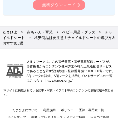
EU基準の高い安全性が自慢のイギリス発ブランド
無料ダウンロード
「カトージ」 ジョイー アーク360° ツートーンブラック
たまひよ
赤ちゃん・育児
ベビー用品・グッズ
チャ
イルドシート
格安商品は要注意！チャイルドシートの選び方＆
おすすめ5選
ＡＢＪマークは、この電子書店・電子書籍配信サービスが、
著作権者からコンテンツ使用許諾を得た正規版配信サービス
であることを示す登録商標（登録番号 第11091000号）です。
ABJマークの詳細、ABJマークを掲示しているサービスの一覧
はこちら→
https://aebs.or.jp/
本サイトに掲載されている記事・写真・イラスト等のコンテンツの無断転載を禁じま
す。
たまひよについて
利用規約
ポリシー
医師・専門家一覧
サイトマップ
調査・プレスリリース・メディア掲載
広告のご相談