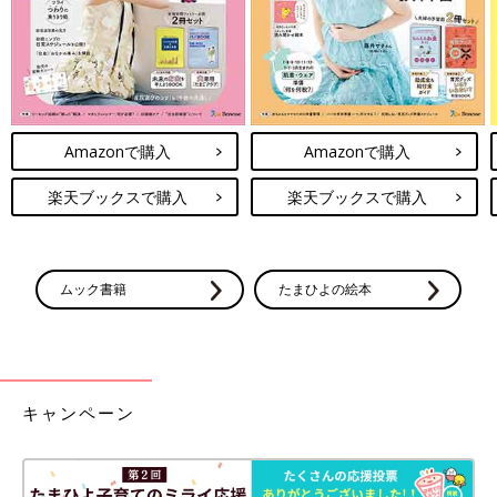
カー用品メーカーならではの安心感で人気の「カーメイト」。エ
ールベベ・クルットシリーズは簡単に回転ができ、しかも静か。
ねんね中もスムーズに乗せ降ろしができるのもママに高評価。
Amazonで購入
Amazonで購入
■商品スペック：ママの抱っこのような心地よさで、蒸れや紫外
線からも赤ちゃんを守り、快適に過ごせる機能が満載。ISOFIX固
楽天ブックスで購入
楽天ブックスで購入
定。使用期間／新生児～4才頃（体重18kg）まで 重さ／
14.7kg（日よけを除く） 価格／参考価格7万4520円
ムック書籍
たまひよの絵本
コンパクトカーにぴったりの軽量＆サイズ感
「リーマン」 レスティロ プライムブラック
キャンペーン