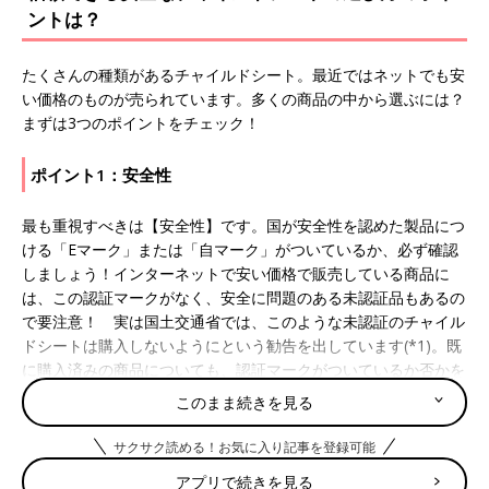
ントは？
たくさんの種類があるチャイルドシート。最近ではネットでも安
い価格のものが売られています。多くの商品の中から選ぶには？
まずは3つのポイントをチェック！
ポイント1：安全性
最も重視すべきは【安全性】です。国が安全性を認めた製品につ
ける「Eマーク」または「自マーク」がついているか、必ず確認
しましょう！インターネットで安い価格で販売している商品に
は、この認証マークがなく、安全に問題のある未認証品もあるの
で要注意！ 実は国土交通省では、このような未認証のチャイル
ドシートは購入しないようにという勧告を出しています(*1)。既
に購入済みの商品についても、認証マークがついているか否かを
再度確認してみてください。
このまま続きを見る
*1：
【国土交通省】チャイルドシートコーナートップ
サクサク読める！お気に入り記事を登録可能
アプリで続きを見る