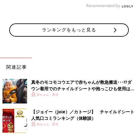
安全性＆使いやすさの機能満載の最上位モデル
Recommended by
「コンビ」 ホワイトレーベル クルムーヴ スマートISOFIX エッ
グショック JG−800
ランキングをもっと見る
関連記事
真冬のモコモコウエアで赤ちゃんが救急搬送･･･!?ダ
ウン着用でのチャイルドシートや抱っこひも使用は危
険【小児科医】
赤ちゃん・育児
【ジョイー（Joie）／カトージ】 チャイルドシート
人気口コミランキング（体験談）
赤ちゃん・育児