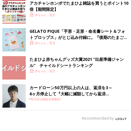
アカチャンホンポでたまひよ雑誌を買うとポイント10
倍【期間限定】
「コンビ」はチャイルドシートを発売して37年目。安全、安心を
赤ちゃん・育児
最優先に考えたラインナップは多くのママたちに支持されていま
す。1998年に開発した、卵を落としても割れない衝撃吸収素
GELATO PIQUE「手形・足形・命名書シート＆フォ
材“エッグショック”で、赤ちゃんを守ります。
トプロップス」がとじ込み付録に。『後期のたまごク
■商品スペック：ミニマムスタイルながら成長に合わせて調整で
ラブ』春号が発売中！
赤ちゃん・育児
きる回転式チャイルドシート。すべての機能を搭載した最上位モ
デル。ISOFIX固定。使用期間／新生児～4才頃（体重18kg以
下） 重さ／12.5kg 価格／8万6400円
たまひよ赤ちゃんグッズ大賞2021 ”出産準備ジャン
ル” チャイルドシートランキング
成長に合わせた理想的な姿勢で赤ちゃんを守る！
赤ちゃん・育児
「アップリカ」フラディア グロウ デラックス シックブラック
カードローン50万円以上の人は、返済を3～
6ヶ月停止して『大幅に減額してから返済...
PR(渋谷法務総合事務所)
Recommended by