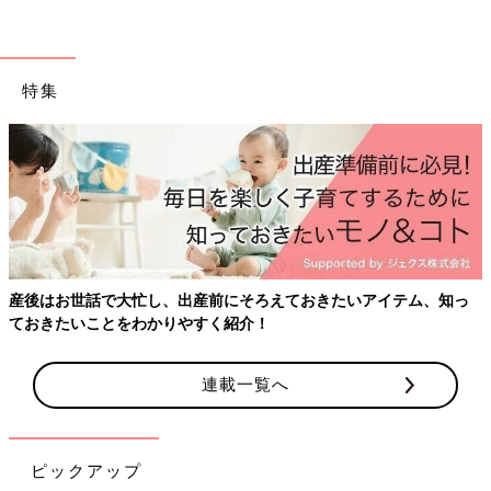
特集
産後はお世話で大忙し、出産前にそろえておきたいアイテム、知っ
ておきたいことをわかりやすく紹介！
赤ちゃんの脳や体のしくみを研究し開発された「アップリカ」の
チャイルドシート。首や腰がすわらない時期は、平らなベッド型
で腹式呼吸を妨げない理想の姿勢で乗せることができます。機能
連載一覧へ
性はもちろん、スタイリッシュなデザインも魅力です。
■商品スペック：新生児時期は平なベッド型、首すわりから
1才
半
頃までは後ろ向きシート、1才半から4才頃までは前向きシート
ピックアップ
で、成長に合わせて理想的な姿勢をサポート。ISOFIX固定。使用