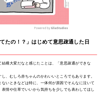
Powered by 
GliaStudios
いてたの！？」はじめて意思疎通した日
M
u
t
e
て結構大変だなと感じたことは、「意思疎通ができな
すし、むしろ赤ちゃんのかわいいところでもあります。
まないときなどは特に、一体何が原因でそんなに泣いて
、表情や仕草でいいから気持ちを少しでも表わしてほし