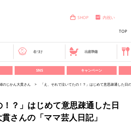
SHOP
内祝い
TOP
き
名づけ
出産準備
SNS
キャンペーン
婦のじかん大貫さん
「え、それで泣いてたの！？」はじめて意思疎通した日の
の！？」はじめて意思疎通した日
大貫さんの「ママ芸人日記」