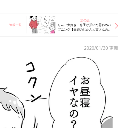
次の話
連載一覧
りんご大好き！息子が招いた思わぬハ
プニング【夫婦のじかん大貫さんの
「ママ芸人日記」#42】
2020/01/30
更新