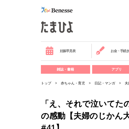
妊娠早見表
お金・手続
雑誌・書籍
アプリ
トップ
赤ちゃん・育児
日記・マンガ
夫
「え、それで泣いてた
の感動【夫婦のじかん
#41】