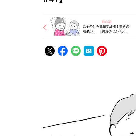
前の話
息子の足を機械で計測！驚きの
結果が… 【夫婦のじかん大貫
さんの「ママ芸人日記」#40】