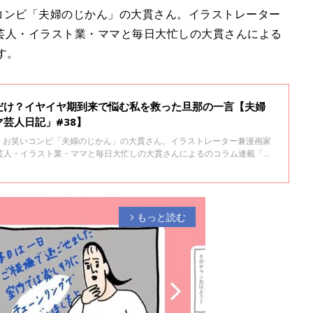
いコンビ「夫婦のじかん」の大貫さん。イラストレーター
芸人・イラスト業・ママと毎日大忙しの大貫さんによる
す。
だけ？イヤイヤ期到来で悩む私を救った旦那の一言【夫婦
芸人日記」#38】
た、お笑いコンビ「夫婦のじかん」の大貫さん。イラストレーター兼漫画家
芸人・イラスト業・ママと毎日大忙しの大貫さんによるのコラム連載「マ
もっと読む
arrow_forward_ios