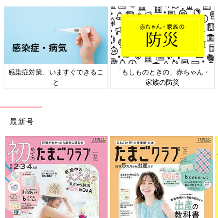
「肉やハムなどは定番で人気ですが、ここ最近は日持ちがするお
菓子などの売上が伸びています。年末年始の帰省時にご家族みん
なで楽しまれるようです。また『季節限定もの』もじわじわ人気
があがってきています」(
『たまひよの内祝い』
ギフト担当 青
野有美子）
ーー以前に比べ、お歳暮をはじめギフト全般の贈りかたに変化は
感染症対策、いますぐできるこ
「もしものときの」赤ちゃん・
ありますか？
と
家族の防災
「業界全体では、通販サイトの取扱量がますます、増えてきてい
ます。通販で購入された理由は、『選びやすい、見つけやすい』
最新号
『家でゆっくり選べたから』『ポイントが溜まるから』というも
の。ギフトに限らない傾向だと思いますが、通販サイトをうまく
活用して購入する方が多いようです。
逆に、通販を利用しない理由は、『包装が大事』『熨斗が必
要』『地元で買えるものがよい』などの声があがります。現在で
は通販サイトでも包装紙や熨斗がつくところが増えているため、
お歳暮やギフトを通販サイトで贈る方は今後も増加すると思われ
ます。特産品を扱っているところもありますので、サイトを比較
検討してみるのがオススメです」（青野）