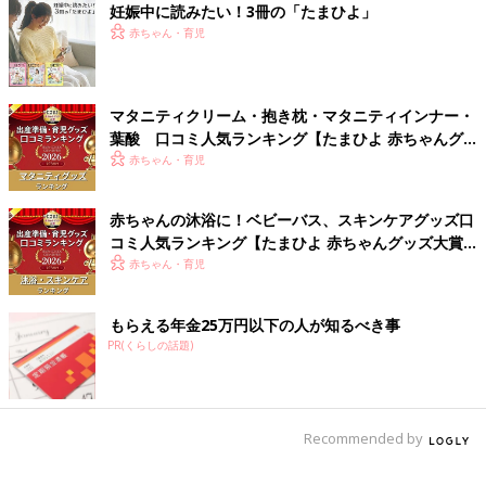
妊娠中に読みたい！3冊の「たまひよ」
てほしいです」
赤ちゃん・育児
「義両親にお中元・お歳暮は形として毎年しています。そのたび
に「親子でそんな気を遣わなくていい」と言われますが、他人行
マタニティクリーム・抱き枕・マタニティインナー・
儀と思われるくらいでいいので、一定の距離を保ち続けるために
葉酸 口コミ人気ランキング【たまひよ 赤ちゃんグ
贈っています。そのほうが、義両親も私に距離をおくかな、と期
ッズ大賞2026】
赤ちゃん・育児
待をこめて…」
「実母、義母が物をもらってもしょうがないので『いらない』と
赤ちゃんの沐浴に！ベビーバス、スキンケアグッズ口
言っています。結婚して１～２年は送ってましたが、何を贈るの
コミ人気ランキング【たまひよ 赤ちゃんグッズ大賞
考えるのがもう大変で…、『いらない』と言ってくれて良かった
2026】
赤ちゃん・育児
です」
もらえる年金25万円以下の人が知るべき事
「デパートのお歳暮・お中元売り場が嫌いです。混んでいて、時
PR(くらしの話題)
間ばかりがかかって…。うちの場合は通販サイトのセールの時に
お店を変えつつ、いっぱい回り、倍率を上げ、ポイントを稼いで
節約しています」
Recommended by
「贈るものはビールセットと決まっているのですが、デパートで
注文・発送するか、（一日仕事…）それとも酒類専門店サイトで