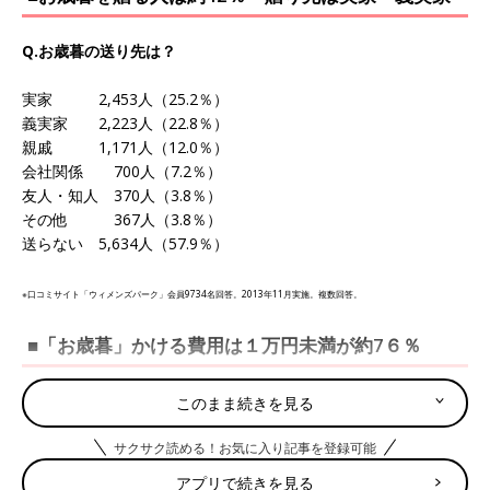
Q.お歳暮の送り先は？
実家 2,453人（25.2％）
義実家 2,223人（22.8％）
親戚 1,171人（12.0％）
会社関係 700人（7.2％）
友人・知人 370人（3.8％）
その他 367人（3.8％）
送らない 5,634人（57.9％）
※口コミサイト「ウィメンズパーク」会員9734名回答。2013年11月実施。複数回答。
■「お歳暮」かける費用は１万円未満が約7６％
Q.お歳暮でかかる総額の費用は？
このまま続きを見る
サクサク読める！お気に入り記事を登録可能
～5000円未満 1859人（43.8%）
5000～10000円未満 1347人（31.7%）
アプリで続きを見る