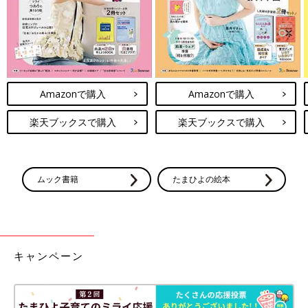
ーーお歳暮の人気商品でおもしろいトピックスはありますか？
「『たまひよの内祝い』は出産内祝いがメインのため、個別包装
のお菓子が多いんですが、年々これをお歳暮として利用される方
が増えています。さまざまな家族構成にあわせて、余っても困ら
Amazonで購入
Amazonで購入
ないような配慮をされて贈りたいという需要が高まっているのを
感じます」(
『たまひよの内祝い』
ギフト担当 青野)
楽天ブックスで購入
楽天ブックスで購入
「お歳暮」は、日頃の感謝を込めて贈るもの。無理なく気持ちよ
く贈れるように、うまくサービスを利用していきたいですね。
（文/たまひよONLINE編集部）
ムック書籍
たまひよの絵本
※文中のエピソードは口コミサイト「ウイメンズパーク」の投稿
からの抜粋です。
キャンペーン