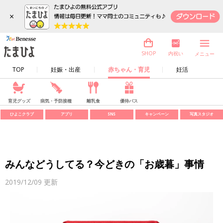
×
内祝い
SHOP
メニュー
TOP
妊娠・出産
赤ちゃん・育児
妊活
育児グッズ
病気・予防接種
離乳食
優待パス
ひよこクラブ
アプリ
SNS
キャンペーン
写真スタジオ
みんなどうしてる？今どきの「お歳暮」事情
2019/12/09
更新