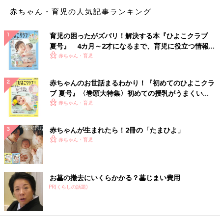
その他 2011人（23.2％）
赤ちゃん・育児の人気記事ランキング
※口コミサイト「ウィメンズパーク」会員8689名回答。2014年12月実施。
育児の困ったがズバリ！解決する本『ひよこクラブ
夏号』 4カ月～2才になるまで、育児に役立つ情報が
■贈るものは…相手に合わせて
いっぱい！
赤ちゃん・育児
Q.どんなものを贈っている？
赤ちゃんのお世話まるわかり！『初めてのひよこクラ
ブ 夏号』〈巻頭大特集〉初めての授乳がうまくい
「お菓子とかジュースとか。子どもさんがいるので家族で楽しめ
く！ おっぱい・ミルクの基本と夏のトラブル 解決テ
赤ちゃん・育児
るもの」
ク
赤ちゃんが生まれたら！2冊の「たまひよ」
「お好みや生活スタイルを考えつつ、日持ちがして冷凍ではない
赤ちゃん・育児
ものにしています」
「お正月にみんなが集まったときに食べられるお菓子」
お墓の撤去にいくらかかる？墓じまい費用
「年末は忙しいので、すぐに食べられる物・ハムや佃煮など。ま
PR(くらしの話題)
たはせんべいやクッキーなどお客さまにも出せるものを送ってい
ます」