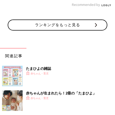
「離れて暮らしているので、住んでいる地域の特産品」
Recommended by
「義実家や親戚は遠く離れているので地元の銘菓などを送ってい
ます」
ランキングをもっと見る
「洗剤セットやオイルセットなど、実用性のあるものを贈りま
す」
「義母には夫がリクエストを聞き、実家は好きなもの(コーヒー
など)を私が選んでます」
関連記事
「毎年いろいろ送っていたのですが、一番評判のよかったのが、
たまひよの雑誌
油と調味料のセットでした。それ以降は、毎年同じものを送って
赤ちゃん・育児
います」
■実際、「お歳暮」についてどう思う？
赤ちゃんが生まれたら！2冊の「たまひよ」
赤ちゃん・育児
「お中元、お歳暮、父の日、母の日、バレンタイン･･･両家の実
家に贈っています。実家の母が、感謝して贈るべきだと･･･自分
もそうしてきたと･･･正直、『もう贈らなくていいよ』って言っ