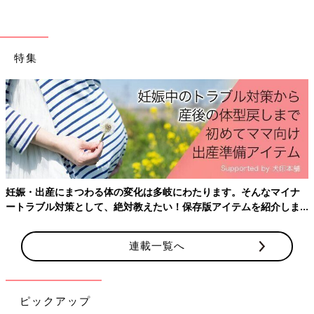
注文・発送か、毎年考え悩んでいました。考えた結果、今回から
デパートの通販サイトを利用することにしました」
「通販サイトがたくさんあるので便利に使わない手はないと思っ
特集
ています。会員アカウントを作れば発送先の登録、商品の購入履
歴、発送日が残るので…（実はこれが一番便利）」
できればやめたいけど、やめられない、という悲痛の声もあれ
ば、今後も続けたい、やめてしまった、贈るなら手間がかからな
いようにしているという声も。各家庭の事情によってさまざまな
様子が伝わってきます。
妊娠・出産にまつわる体の変化は多岐にわたります。そんなマイナ
■通販ギフト担当者によると…
ートラブル対策として、絶対教えたい！保存版アイテムを紹介しま
す。
内祝い、
出産祝い
、お歳暮などのギフト全般を取り扱う
『たまひ
連載一覧へ
よの内祝い』
のギフト担当者に、最近のお歳暮の傾向について聞
いてみました。
ーー最近のお歳暮はどんな商品が人気ですか？
ピックアップ