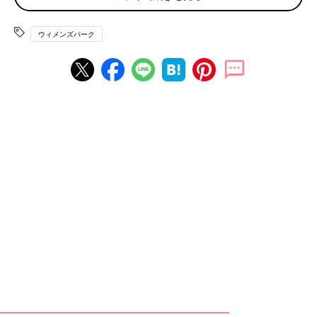
10000～15000円未満 512人（12.1%）
15000～20000円未満 242人（5.7%）
ウィメンズパーク
20000～25000円未満 94人（2.2%）
25000～30000円未満 70人（1.7%）
30000円以上 120人（2.8%）
※口コミサイト「ウィメンズパーク」会員4244名回答。2013年11月実施。
■「お歳暮」の定番といえば「ハム」
Q.お歳暮の定番といえば？
ハム 2871人（33.0％）
酒 1458人（16.8％）
洗剤 653人（7.5％）
調味料 576人（6.6％）
肉 469人（5.4％）
ジュース 397人（4.6％）
商品券 190人（2.2％）
米 64人 （0.8％）