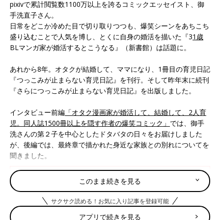
pixivで累計閲覧数1100万以上を誇るコミックエッセイスト、御
手洗直子さん。
日常をどこか冷めた目で切り取りつつも、爆笑シーンをあちこち
盛り込むことで人気を博し、とくに自身の婚活を描いた『3
1歳
BLマンガ家が婚活するとこうなる』（新書館）は話題に。
あれから8年。オタクが結婚して、ママになり、1冊目の育児日記
『つっこみが止まらない育児日記』を刊行。そして昨年末に続刊
『さらにつっこみが止まらない育児日記』を出版しました。
インタビュー前編
「オタク漫画家が婚活して、結婚して、2人育
児。同人誌1500冊以上を隠す作者の爆笑コミック」
では、御手
洗さんの第２子を中心としたドタバタの日々をお届けしました
が、後編では、最終章で描かれた身近な家族との別れについてを
聞きました。
オタク漫画家が婚活して、結婚して、2
このまま続きを見る
人育児。同人誌1500冊以上を隠す爆笑コ
ミック
pixivで累計閲覧数1100万以上を誇るコミック
サクサク読める！お気に入り記事を登録可能
エッセイスト、御手洗直子さん。日常をどこか
アプリで続きを見る
覚めた目で切り取りつつも、爆笑シーンをあち