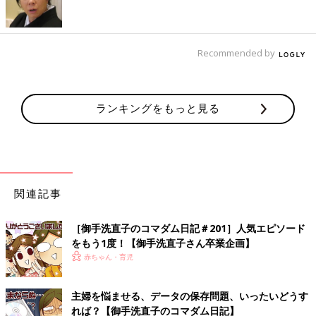
Recommended by
ランキングをもっと見る
関連記事
［御手洗直子のコマダム日記＃201］人気エピソード
をもう1度！【御手洗直子さん卒業企画】
――ご家族はさぞショックでしたでしょうね。
赤ちゃん・育児
御手洗 姉のことはずっと大好きなんですが、脳が現実逃避し
てるのかいまだにすごく悲しいという感じではなくて、もう会え
主婦を悩ませる、データの保存問題、いったいどうす
ないっていうのもあまり実感が無いですね～。
れば？【御手洗直子のコマダム日記】