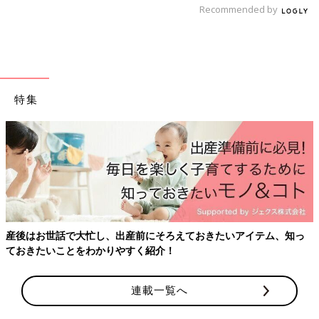
Recommended by
――文末のあとがきで『まさかエッセイ漫画描いてて登場人物が
死亡するとは思ってなかったのでビックリしました。マジか～～
～～；』と書いた御手洗さん。
あとがきが明るくて逆に作者のショックが伝わってくるという読
者の声もありますが。
特集
御手洗 いまだに『マジか～～～～；；』って感覚なので実感
がないんだろうなと思います。でもいないんだなあと思うときは
寂しいですね。
――出来上がったコミックスをみてどう思いましたか？
御手洗 将来むすめに見せるつもりですが『でも覚えてないも
ん』って100％言われると思うんですが、漫画に描いたとおりの
応酬をするんだろうな～って思います。
産後はお世話で大忙し、出産前にそろえておきたいアイテム、知っ
ておきたいことをわかりやすく紹介！
小さかったはずの娘たちが…
連載一覧へ