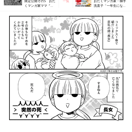
限定公開その5 おた
一覧
おたくマンガ家・御手
くマンガ家ママ『さ
洗直子「一年生になっ
らにつっこみが止ま
たあら…？」
らない育児日記』