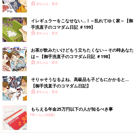
赤ちゃん・育児
幼すぎて死を理解できない「むすめさん」
イレギュラーをこなせない…！～乱れてゆく家～【御
手洗直子のコマダム日記 ＃199】
赤ちゃん・育児
お茶が飲みたいけどもう立ちたくない～その時あなた
は～【御手洗直子のコマダム日記 ＃198】
赤ちゃん・育児
そりゃそうなるよね、高級品も子どもにかかると…
【御手洗直子のコマダム日記】
赤ちゃん・育児
――お姉さんが亡くなったことが最終話として収録されています
が、ネームを切るときに悩んだことなどありますか？
もらえる年金25万円以下の人が知るべき事
PR(くらしの話題)
御手洗 あったことや感想をそのまま描いたので特にありませ
んが、一応母には相談しました。『あなたに任せるので、あなた
の描きたいように描きなさい』と言ってくれたので、そのままあ
ったことを描いています。