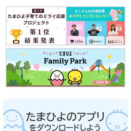
よのサイトで5話限定公開中です。
（文・たまひよONLINE編集部）
【マンガ】御手洗直子の『さらにつっこ
みが止まらない育児日記』1話まるっと
限定公開「しつけって…」
一大センセーションを巻き起こした婚活コミッ
ク『31歳BLマンガ家が婚活するとこうなる』か
ら早何年…。『つっこみが止まらに育児日記』
で母になったおたくマンガ家ママ・直子が第2
子を出産。相変わらずのドタバタ日々を『さら
■御手洗直子 プロフィール
につっこみが止まらない育児日記』として発売
pixivで大人気。累計閲覧数1100万を誇る爆笑コミックエッセイ
します。たまひよONLINEで数話分限定公開で
スト。なんでそんなにネタ満載人生を・・・という謎の人。既刊
す！ 限定公開その１は「１～2才代のしつけ
に『31歳BLマンガ家が婚活するとこうなる』『31歳ゲームプロ
（？）」。直子流しつけ……とは？
グラマーが婚活するとこうなる』（共に新書館）、『腐女子にな
ると、人生こうなる！～底～』（一迅社）、『つっこみが止まら
ない育児日記』（ベネッセコーポレーション）など。
Twitter 御手洗直子（
＠mitarainaoko
）
■
「つっこみが止まらない育児日記」
定価1100円 ベネッセコーポレーション