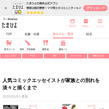
×
内祝い
SHOP
メニュー
TOP
妊娠・出産
赤ちゃん・育児
妊活
育児グッズ
病気・予防接種
離乳食
優待パス
ひよこクラブ
アプリ
SNS
キャンペーン
写真スタジオ
人気コミックエッセイストが家族との別れを
淡々と描くまで
2020/02/03
更新
前の話
次の話