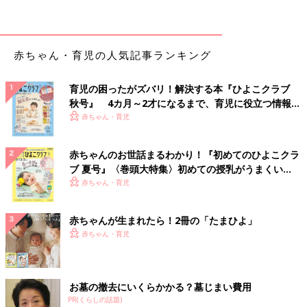
件のトラブルが起こって、母が再びブッ倒れて、さらに親族が亡
くなって、そのあと3人目を流産したので大殺界すぎて脳が二次
BLに逃避してたからですかね…。1ミリも病まずに全クリした私
赤ちゃん・育児の人気記事ランキング
を表彰してほしい。
育児の困ったがズバリ！解決する本『ひよこクラブ
続巻には姉の死についても収録
秋号』 4カ月～2才になるまで、育児に役立つ情報が
いっぱい！
赤ちゃん・育児
赤ちゃんのお世話まるわかり！『初めてのひよこクラ
ブ 夏号』〈巻頭大特集〉初めての授乳がうまくい
く！ おっぱい・ミルクの基本と夏のトラブル 解決テ
赤ちゃん・育児
ク
赤ちゃんが生まれたら！2冊の「たまひよ」
赤ちゃん・育児
お墓の撤去にいくらかかる？墓じまい費用
PR(くらしの話題)