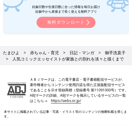
たまひよコミックス
妊娠日数や生後日数に合った情報を毎日お届け
妊娠中から産後まで長く使える無料アプリ
さらにつっこみが止まらない育児日記
無料ダウンロード
たまひよ
赤ちゃん・育児
日記・マンガ
御手洗直子
人気コミックエッセイストが家族との別れを淡々と描くまで
ＡＢＪマークは、この電子書店・電子書籍配信サービスが、
著作権者からコンテンツ使用許諾を得た正規版配信サービス
であることを示す登録商標（登録番号 第11091000号）です。
ABJマークの詳細、ABJマークを掲示しているサービスの一覧
はこちら→
https://aebs.or.jp/
本サイトに掲載されている記事・写真・イラスト等のコンテンツの無断転載を禁じま
す。