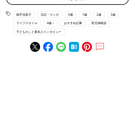
こち盛り込むことで話題に。とくに自身の婚活
を描いた「31歳BLマンガ家が婚活するとこうな
爆笑コミックエッセイストが描くまさかの身内の
御手洗直子
日記・マンガ
0歳
1歳
2歳
3歳
る」（新書館）は話題に。あれから8年。オタ
死
クが結婚して、ママになり…。
ライフスタイル
4歳～
おすすめ記事
育児体験談
子どものこと著名人インタビュー
――最終章では身近な方が亡くなられたことを描かれています
ね。
御手洗さん（以下敬称略） コミックにもあるとおり私は3姉妹
なのですが、一番上の姉が2017年に亡くなりました
――1巻はもちろん、御手洗さんの『31歳BLマンガ家が婚活する
とこうなる』や子どもの頃を描いた『腐女子になると、人生こう
なる！～底～』などにも登場されていたお姉さんですね。育児マ
ンガの連載をしばらくSTOPされていましたが、お姉さんが亡く
なられたことが原因でしょうか？
御手洗 姉が亡くなったのもそうなんですが、同じ年（2017
年）は自分がぎっくり腰になって一か月動けなくて、翌月母が病
気で死にかけて、翌月祖母が亡くなって、翌月ここでは言えない
ようなトラブルが起こって、翌月姉が亡くなって、翌月グロい別