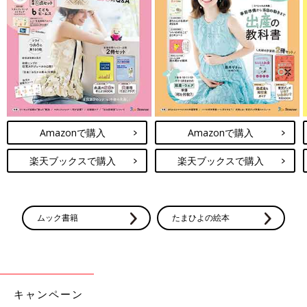
――1巻で生まれた「むすめさん」がこの春小学生になるとのこ
と。この6年間を振り返ってをひと言でいうと？
Amazonで購入
Amazonで購入
御手洗 ホントにホンット～にあっという間だったので「ハァ
～～～～～～」と。むすめも２号も毎日愛で倒してるんですけど
楽天ブックスで購入
楽天ブックスで購入
あっという間に大人になっちゃうんだろうなって思うと寂しいで
すね。
喜ばしくうれしいけどさみしい～。大きくなってもまた違ったお
ムック書籍
たまひよの絵本
もしろみとか頼りがいとか嬉しさがあるので気を抜かずエンジョ
イしたいです。
御手洗さんの作風らしい、飄々としたインタビュー。
著者のさまざまな作品にも登場していたお姉さんの死に、
Twitter
では多くのファンが衝撃を受けていました。
キャンペーン
御手洗さんの「さらにつっこみが止まらない育児日記」はたまひ