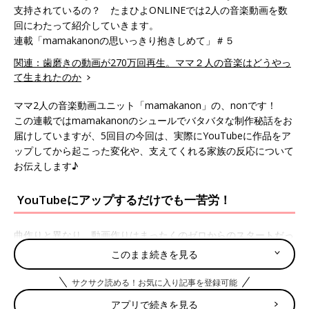
支持されているの？ たまひよONLINEでは2人の音楽動画を数
回にわたって紹介していきます。
連載「mamakanonの思いっきり抱きしめて」＃５
関連：歯磨きの動画が270万回再生。ママ２人の音楽はどうやっ
て生まれたのか
ママ2人の音楽動画ユニット「mamakanon」の、nonです！
この連載ではmamakanonのシュールでバタバタな制作秘話をお
届けしていますが、5回目の今回は、実際にYouTubeに作品をア
ップしてから起こった変化や、支えてくれる家族の反応について
お伝えします♪
YouTubeにアップするだけでも一苦労！
曲作りと異なり、動画作りはまったくのゼロからのスタートだっ
たmamakanon。当然、「YouTubeにアップする」ということも
このまま続きを見る
初めてでした。
「あ！歌詞を載せてなかった！」
サクサク読める！お気に入り記事を登録可能
「あ！タイトルを忘れてた！」
アプリで続きを見る