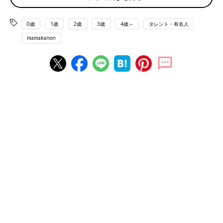
「あ！歌と動画がずれてる！」
うっかり者な2人なので、こんなことはしょっちゅう！そんな超
初歩的なミスを繰り返しながら、なんとか公開を続けていきまし
0歳
1歳
2歳
3歳
4歳～
タレント・有名人
た。
mamakanon
現在までにアップした動画は、22本。今でこそ「mamakanonチ
ャンネル」は700万近い再生回数となったものの、もちろん最初
はまったく観てもらえませんでした。初期の頃は、お互いが我が
子と観て満足していただけだったんじゃないかな。（笑）
根拠のない自信がだんだんと確信に変わっていった
「ベビーマッサージ教室で“ベビーマッサージのうた”を使いたい
です」
「私の勤める
保育園
で“ハミガキのうた”を流しても良いです
か？」
「ドライブ中に子どもに聴かせたいけど、CDはどこに売ってい
ますか？」
YouTubeに動画を載せ始めてから4年目の現在、そんなメールが
あちこちから届くようになりました。さらに、「保育園の園歌を
作って欲しい」「イベントに出て欲しい」という依頼をいただけ