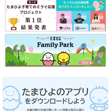
子どもが寝てから夜
一覧
YouTubeで人気のママ
中にLINEで作詞・作
２人組アーティスト、
曲 ママ2人組アーテ
生ライブで子どもたち
ィスト
の姿に涙
妊娠日数や生後日数に合った情報を毎日お届け