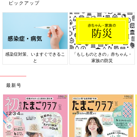
ピックアップ
感染症対策、いますぐできるこ
「もしものときの」赤ちゃん・
と
家族の防災
撮影／成田由香利
PROFILE
ママカノン／4才の男の子のママ・nonさん（写真左）と、
３才
と5才の男の子のママ・kanoさん（写真右）によるユニット。そ
最新号
れぞれ10代からシンガーソングライター＆作詞・作曲家として活
動。現在は“ママに寄り添う”をテーマに、育児に役立つ音楽動画
を公開中。
mamakanon
公式チャンネル
今月の1曲 約束しましょ〜楽しくゆびきりげんまん♪〜