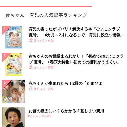
たりなど、活動の幅はぐんぐん広がっています。
“良いと思える作品を丁寧にまっすぐに作っていれば、きっとい
つか届くはず”、そんな根拠のない自信が、だんだんと確信に変
赤ちゃん・育児の人気記事ランキング
わってきています。
育児の困ったがズバリ！解決する本『ひよこクラブ
YouTubeの魅力の1つに、“気軽に見てもらえる喜び”があると思
夏号』 4カ月～2才になるまで、育児に役立つ情報が
います。ライブに来ていたママや子どもたちに「お家に帰った
いっぱい！
赤ちゃん・育児
ら、ぜひ、mamakanonチャンネルを見てくださいね！」と伝え
られますし、遠くのベビーマッサージ教室でmamakanonの曲を
赤ちゃんのお世話まるわかり！『初めてのひよこクラ
流してもらうこともできます。
ブ 夏号』〈巻頭大特集〉初めての授乳がうまくい
く！ おっぱい・ミルクの基本と夏のトラブル 解決テ
赤ちゃん・育児
こうしている今も、どこかのママが膝の上でローリングする子ど
ク
もに「ハミガキのうた」を見せてくれているかもしれません。こ
れもmamakanonの醍醐味でもあるのかな、そんな風に思うんで
赤ちゃんが生まれたら！2冊の「たまひよ」
す。
赤ちゃん・育児
ママが「mamakanon」であることを息子たちはどう思っ
てる？
お墓の撤去にいくらかかる？墓じまい費用
PR(くらしの話題)