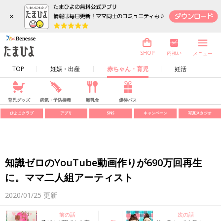
×
内祝い
SHOP
メニュー
TOP
妊娠・出産
赤ちゃん・育児
妊活
育児グッズ
病気・予防接種
離乳食
優待パス
ひよこクラブ
アプリ
SNS
キャンペーン
写真スタジオ
知識ゼロのYouTube動画作りが690万回再生
に。ママ二人組アーティスト
2020/01/25
更新
前の話
次の話