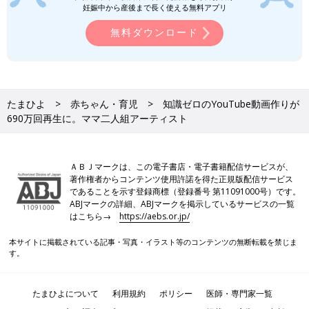
妊娠中から産後まで長く使える無料アプリ
無料ダウンロード
たまひよ
赤ちゃん・育児
知識ゼロのYouTube動画作りが
690万回再生に。ママ二人組アーティスト
ＡＢＪマークは、この電子書店・電子書籍配信サービスが、
著作権者からコンテンツ使用許諾を得た正規版配信サービス
であることを示す登録商標（登録番号 第11091000号）です。
ABJマークの詳細、ABJマークを掲示しているサービスの一覧
はこちら→
https://aebs.or.jp/
本サイトに掲載されている記事・写真・イラスト等のコンテンツの無断転載を禁じま
す。
たまひよについて
利用規約
ポリシー
医師・専門家一覧