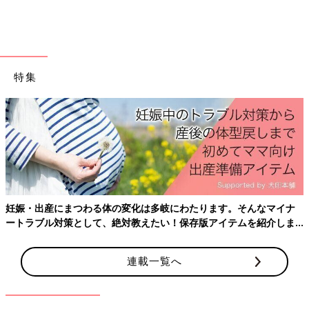
今、息子は4歳。「この曲、ライブで歌ったら？」とアドバイス
してくれたり、「お団子がかわいいよね」なんて褒めてくれたり
と、すっかりmamakanonっ子。
時々、ライブに連れて来てもらっては、客席で歌ったり踊ったり
してくれています。あの大泣きしたライブから1年ほどしか経っ
特集
ていないのに、すごい変化。子どもの成長って本当に早いですよ
ね。
さて、次回は最終回！
笑いあり涙ありのmamakanonライブの様子を、kanoがじっくり
お届けします。お楽しみに。
文/non（mamakanon）
関連：YouTubeの総再生回数350万回。 話題の音楽ユニット
mamakanonに迫る！
妊娠・出産にまつわる体の変化は多岐にわたります。そんなマイナ
ートラブル対策として、絶対教えたい！保存版アイテムを紹介しま
mamakanon
す。
連載一覧へ