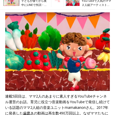
子どもが寝てから夜
一覧
YouTubeで人気のママ
中にLINEで作詞・作
２人組アーティスト、
曲 ママ2人組アーテ
生ライブで子どもたち
ィスト
の姿に涙
連載5回目は、ママ2人のあまりに素人すぎるYouTubeチャンネ
ル運営のお話。育児に役立つ音楽動画をYouTubeで発信し続けて
いる話題のママ2人組の音楽ユニットmamakanonさん。2017年
に発表した
歯磨き
の動画は再生数490万回以上。なぜママたちに