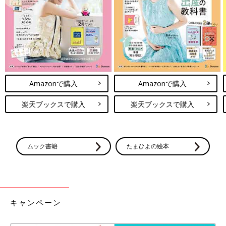
Amazonで購入
Amazonで購入
楽天ブックスで購入
楽天ブックスで購入
ムック書籍
たまひよの絵本
お店のなかでは走らない、挨拶しようなどとお約束してほしいこ
とを歌ったPV。シリコン粘土と貼り絵でアニメーションを手作
りで制作し、撮影はスマホで行ったそう。島唄のような明るい曲
調で楽しくなる一曲。
キャンペーン
前の話
次の話