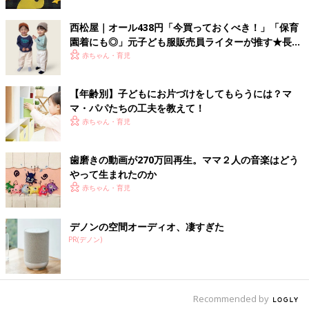
こと。以前、初ライブの時にステージに上がってきてしまったこ
とがあったため、「ステージには来ちゃいけないよ」と伝えてい
西松屋｜オール438円「今買っておくべき！」「保育
ました。
園着にも◎」元子ども服販売員ライターが推す★長袖
いざライブが始まると、息子はほとんど動かずにじっと私を睨み
Tシャツ5選
赤ちゃん・育児
つけていました。目が合って笑いかけても、むすっとしたまま。
終わった後は大泣きです。
【年齢別】子どもにお片づけをしてもらうには？マ
あとで聞くと、どうやら「自分だけのママなのに！」と、そんな
マ・パパたちの工夫を教えて！
風に思っていたみたいです。ライブですから、息子だけを見て歌
赤ちゃん・育児
うわけにはいきません。他の子どもたちに笑いかける私に、ヤキ
モチを焼いてしまったのでしょう。
息子たちは、ママが「mamakanon」であることをどう思ってい
歯磨きの動画が270万回再生。ママ２人の音楽はどう
るのかな？って、時々思います。でも、それは息子たちが大人に
やって生まれたのか
なってから聞いてみないと分からないこと。いつかその時が来た
赤ちゃん・育児
ら、「ママたちの曲は、あなたたちがいてからこそ生まれたもの
なんだよ」と、伝えたいです。
デノンの空間オーディオ、凄すぎた
もっと言うと、息子たちが大人になった時に「ママはこんな風に
PR(デノン)
思って、育てていたんだよ」と、残したい。
ハミガキの歌、オムツ替えの歌、クリスマスの歌など、
mamakanonの曲は、まるでアルバムの写真のよう。あとで振り
返ると、「この曲の撮影の時、子どもが熱を出したなぁ」とか、
Recommended by
そんな出来事までも思い出せそうです。