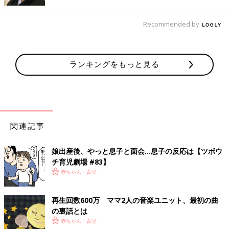
Recommended by
ランキングをもっと見る
関連記事
娘出産後、やっと息子と面会…息子の反応は【ツボウ
mamakanonを続ける上で絶対に欠かせないもの、それが家族の
チ育児劇場 #83】
協力です。夫たちは大人ですから、理解や協力をしてくれます。
赤ちゃん・育児
でも、子どもたちはそうはいきません。mamakanonを始めた当
時息子は
1歳
。相方kanoの子どもは長男が2歳＆次男はお腹の
中。そう、人生で一番ママとべったり過ごす時期、そして、ママ
再生回数600万 ママ2人の音楽ユニット、最初の曲
をひとりじめしたい時期でした。
の裏話とは
今でも忘れられないのが、息子の通う保育園でライブをした時の
赤ちゃん・育児