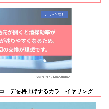
もっと読む
arrow_forward_ios
Powered by 
GliaStudios
ルコーデを格上げするカラーイヤリング
M
u
t