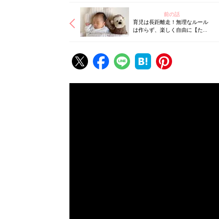
前の話
育児は長距離走！無理なルール
は作らず、楽しく自由に【たま
ひよ みんなの妊娠・育児レポ＃
１】