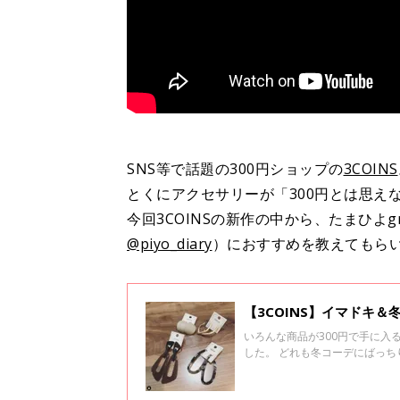
SNS等で話題の300円ショップの
3COINS
とくにアクセサリーが「300円とは思え
今回3COINSの新作の中から、たまひよgr
@piyo_diary
）におすすめを教えてもら
【3COINS】イマドキ
いろんな商品が300円で手に入
した。 どれも冬コーデにばっ
なしですよ♪ ぜひ最後までご覧