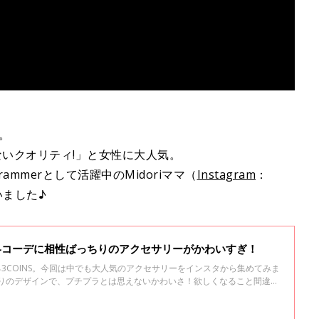
。
ないクオリティ!」と女性に大人気。
ammerとして活躍中のMidoriママ（
Instagram
：
いました♪
＆冬コーデに相性ばっちりのアクセサリーがかわいすぎ！
る3COINS。今回は中でも大人気のアクセサリーをインスタから集めてみま
ちりのデザインで、プチプラとは思えないかわいさ！欲しくなること間違い
くださいね。