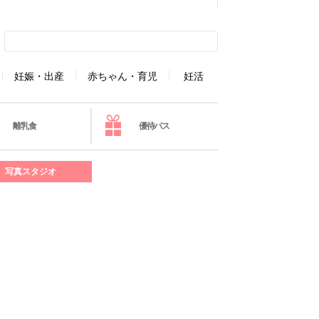
妊娠・出産
赤ちゃん・育児
妊活
離乳食
優待パス
写真スタジオ