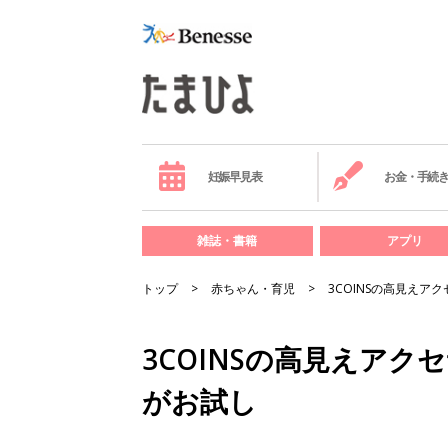
妊娠早見表
お金・手続
雑誌・書籍
アプリ
トップ
赤ちゃん・育児
3COINSの高見えア
3COINSの高見えアクセ
がお試し