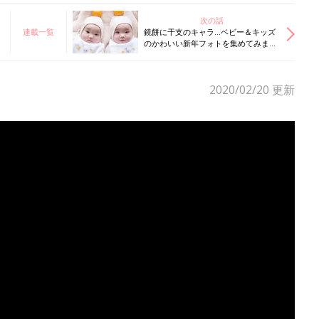
次の話
連載一覧
鏡餅に干支のキャラ…ベビー＆キッズ
のかわいい新年フォトを集めてみまし
た！
2020/02/20
更新