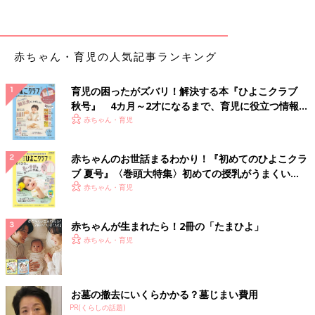
赤ちゃん・育児の人気記事ランキング
育児の困ったがズバリ！解決する本『ひよこクラブ
秋号』 4カ月～2才になるまで、育児に役立つ情報が
長谷川さんのお話を受けながら、アレルギー専門医の佐藤先生か
いっぱい！
赤ちゃん・育児
らのアドバイスがありました。
「長谷川さんのお子さんのように自分から症状が出る食材を避け
られる場合もありますが、トラブルを避けるためには保護者、
赤ちゃんのお世話まるわかり！『初めてのひよこクラ
園・学校、主治医の連携をより緊密にすることが大切です。
ブ 夏号』〈巻頭大特集〉初めての授乳がうまくい
国内で食物アレルギーを発症するお子さんは年々増加していて、
く！ おっぱい・ミルクの基本と夏のトラブル 解決テ
赤ちゃん・育児
それと同時に激しい全身症状が出て命にかかわることもあるアナ
ク
フィラキシーショックも増えています」（佐藤先生）
赤ちゃんが生まれたら！2冊の「たまひよ」
赤ちゃん・育児
アナフィラキシーとは、アレルギーの原因物質（アレルゲンまた
は抗原）に触れる、あるいは食べたり飲んだりしたあとに、数分
から数時間以内に複数の臓器や全身にあらわれる激しい急性（即
時型）のアレルギー反応のこと。
お墓の撤去にいくらかかる？墓じまい費用
PR(くらしの話題)