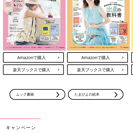
対応についても、日々教職員の研修を行ったり、近隣の病院と連
携して迅速な対応をしたりするなどの対策をたてています」（廣
瀬さん）
アドレナリン自己注射薬を処方されている場合、春から通う園や
学校がどのような対応をしているのか、集団生活に入る前にしっ
かり確認しておくことが必要なようです。
Amazonで購入
Amazonで購入
佐藤先生「専用スマホアプリを活用しても」
楽天ブックスで購入
楽天ブックスで購入
ムック書籍
たまひよの絵本
キャンペーン