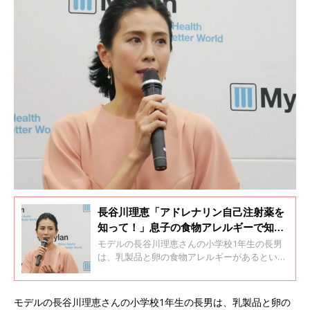
長谷川理恵「アドレナリン自己注射薬を
知って！」息子の食物アレルギーで知っ
た重要性
モデルの長谷川理恵さんの小学校1年生の長男
は、乳製品と卵の食物アレルギーがあるといい
ます。2月末に都内で開催された「アナフィラ
キシー啓発セミナ―」で、発症したときのこと
や、その後どのようにつき合ってきたのかなど
モデルの長谷川理恵さんの小学校1年生の長男は、乳製品と卵の
について話してくれました。アレルギー専門医