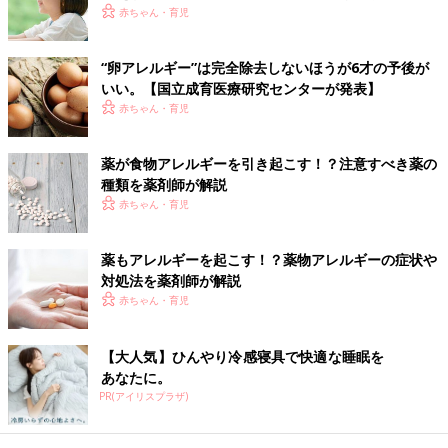
赤ちゃん・育児
医師にまずは学校に伝えるべき除去食材の確認を。医師から指定
されていないけれど、保護者が自己判断で除去しているものがあ
ればこの機会に必ず医師に伝えましょう。
“卵アレルギー”は完全除去しないほうが6才の予後が
いい。【国立成育医療研究センターが発表】
【2】今まで食べたことがないものを確認
赤ちゃん・育児
これまで食べたことがない食材を医師に伝えて、園や学校で除去
薬が食物アレルギーを引き起こす！？注意すべき薬の
が必要かどうかを判断してもらいましょう。
種類を薬剤師が解説
赤ちゃん・育児
【３】食物アレルギーの重症度について確認
薬もアレルギーを起こす！？薬物アレルギーの症状や
子どもの症状はどれくらいの重症度で、どんな対応が必要なのか
対処法を薬剤師が解説
を確認しましょう。アナフィラキシーショックを起こす可能性が
赤ちゃん・育児
あるお子さんの場合、アドレナリン自己注射薬（※）が必要かど
うかも確認を。
【大人気】ひんやり冷感寝具で快適な睡眠を
※アドレナリン自己注射薬とは、アナフィラキシーがあらわれた
あなたに。
ときに使用し、医師の治療を受けるまでの間、症状の進行を一時
PR(アイリスプラザ)
的に緩和し、ショックを防ぐための補助治療剤です。