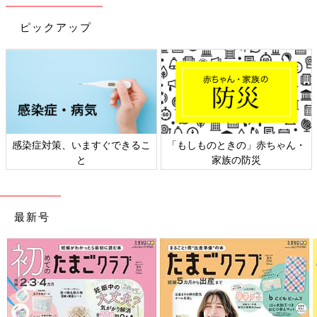
ピックアップ
調布市教育委員会の廣瀬郷さんからは現在の調布市での取り組み
の話がありました。
調布市は、2012年に粉チーズ入りのチヂミを食べた5年生女児の
食物アレルギーによる死亡事故が発生して以来、ガイドラインや
「学校生活管理指導表」の活用により事故防止と緊急対応に積極
的に取り組んできました。廣瀬さんの話を紹介します。
もしものときの」赤ちゃん・
日本外来小児科学会リーフレッ
六星
「市の入学説明会では、まず学校で対応できることをお話しし、
家族の防災
ト検討会
そのうえで対応を希望される方がいれば『学校生活管理指導表』
をもとに個人面談をしています。ここではとくに
・アレルギー症状の程度
最新号
・アレルギー反応が出たとき家庭ではどのように対応しているの
か
といったことを確認します。参考になる資料や書類があれば持参
いただき、申告もれがないようにお願いしています。アレルギー
症状が重く、アドレナリン自己注射薬を処方されている場合は必
ず伝えてもらっています。
調布市ではアドレナリン自己注射薬が緊急時に必要なお子さんの