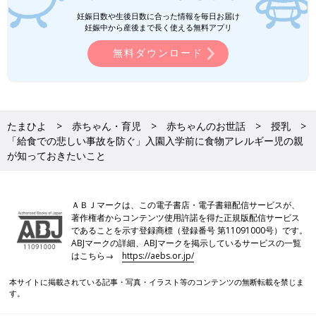
ました。正確な情報収集のもと、こまやかなコミュニケーション
妊娠日数や生後日数に合った情報を毎日お届け
を心がけたいですね。
妊娠中から産後まで長く使える無料アプリ
無料ダウンロード
（取材・文／岩崎緑、ひよこクラブ編集部）
■取材協力／マイランEPD合同会社主催「アナフィラキシー啓発
メディアセミナー」
たまひよ
赤ちゃん・育児
赤ちゃんのお世話
授乳
「給食での悲しい事故を防ぐ」入園入学前に食物アレルギー児の親
が知っておきたいこと
ＡＢＪマークは、この電子書店・電子書籍配信サービスが、
著作権者からコンテンツ使用許諾を得た正規版配信サービス
であることを示す登録商標（登録番号 第11091000号）です。
ABJマークの詳細、ABJマークを掲示しているサービスの一覧
はこちら→
https://aebs.or.jp/
本サイトに掲載されている記事・写真・イラスト等のコンテンツの無断転載を禁じま
す。