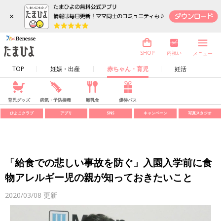
×
内祝い
SHOP
メニュー
TOP
妊娠・出産
赤ちゃん・育児
妊活
育児グッズ
病気・予防接種
離乳食
優待パス
ひよこクラブ
アプリ
SNS
キャンペーン
写真スタジオ
「給食での悲しい事故を防ぐ」入園入学前に食
物アレルギー児の親が知っておきたいこと
2020/03/08
更新