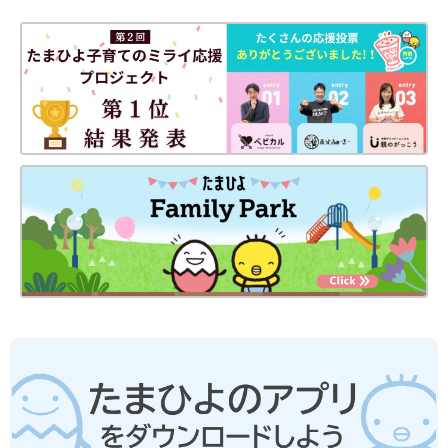
セミナーでは、佐藤先生監修のアプリの紹介もありました。
2020年2月に登場した『マイエピ』というもので、アレルギーや
アナフィラキシーに関する医学的に正しい情報を提供するアプリ
です。
長谷川さんも『マイエピ』を使ってみたそう。
「アプリには食物アレルギー対応のレシピを見られる機能もある
のがいいな、と思いました。アレルギーの子も、そうでない子も
一緒においしそうに食べる様子を見られるのはとてもハッピーで
すから」(長谷川さん)
関連：年々増加する食物アレルギー、皮膚トラブルとの関係は？
食物アレルギーを持つ子どもが安心して集団生活を送るために
は、保護者、医師、園・学校との連携が重要であることがわかり