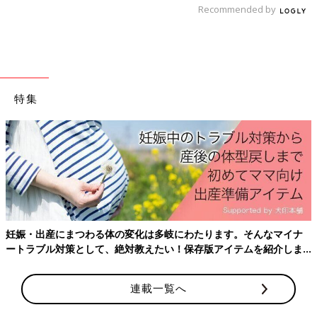
「この３つのことを中心に医師が記入した『学校生活管理指導
Recommended by
表』をもとに、保護者、園・学校でどのように対応するか決めて
いきます。心配なことや不安なことがあるときは、この機会にき
ちんと話し合っておきましょう」(佐藤先生)
廣瀬さん「園・学校側にお子さんの状態をこまかく
特集
伝えて」
産後はお世話で大忙し、出産前にそろえて
ておきたいことをわかりやすく紹介！
たります。そんなマイナ
存版アイテムを紹介しま
連載一覧へ