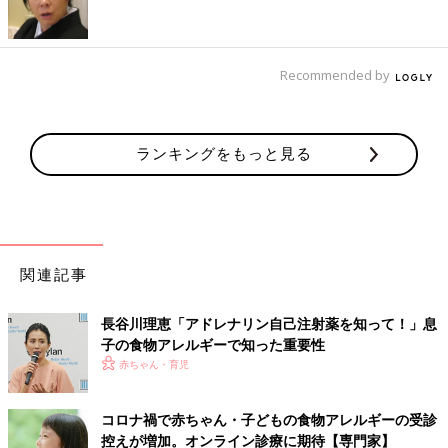
「アナフィラキシーショックは、アナフィラキシーによって血圧
の低下や意識障害を引き起こされたショック状態のことを指しま
す。場合によっては生命を脅かすこともあります」（佐藤先生）
Recommended by
入園・入学前に、医師の指導を受けて、園・学校と
しっかり打ち合わせを！
ランキングをもっと見る
2012年東京都・調布市で粉チーズ入りのチヂミを食べた小学生
が食物アレルギーのアナフィラキシーショックの疑いで死亡をす
るという痛ましい事故がありました。
この事故を受け、アレルギー疾患のある子どもが集団生活を送る
前に園や学校に提出する、『学校生活管理指導表』が重要視され
関連記事
るようになりました。
長谷川理恵「アドレナリン自己注射薬を知って！」息
「これは保護者が自己判断で記入するのではなく、医師が記入す
子の食物アレルギーで知った重要性
るもの。医師に記入を依頼するとき確認すべきポイントは3つあ
赤ちゃん・育児
ります」（佐藤先生）
コロナ禍で赤ちゃん・子どもの食物アレルギーの受診
【1】園・学校に除去が必要と伝えるべき食材を確認
控えが増加。オンライン診療に期待【専門家】