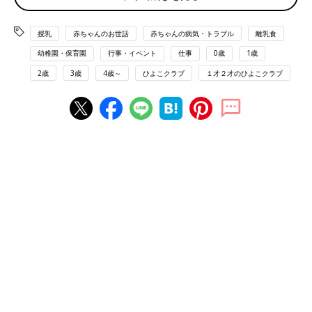
です。医師からは様子を見ましょう、ということで乳製品と卵は
除去して食べさせていました。
授乳
赤ちゃんのお世話
赤ちゃんの病気・トラブル
離乳食
現在は小学1年生で、先日、学校のお弁当給食で息子が好きなえ
幼稚園・保育園
行事・イベント
仕事
0歳
1歳
びフライを選んだのですが、帰宅後に聞くと、えびフライに卵を
使用したマヨネーズがのっていたので残したと言っていました。
2歳
3歳
4歳～
ひよこクラブ
１才２才のひよこクラブ
小学1年生になった今は、食物アレルギーの症状はだいぶ改善さ
れていて、また、自分で食べていいもの・ダメなものが判断でき
るまでになっているのでトラブルにはなりませんでしたが…」(長
谷川さん)
佐藤先生「主治医、園・学校としっかりコミュニケ
ーションを」