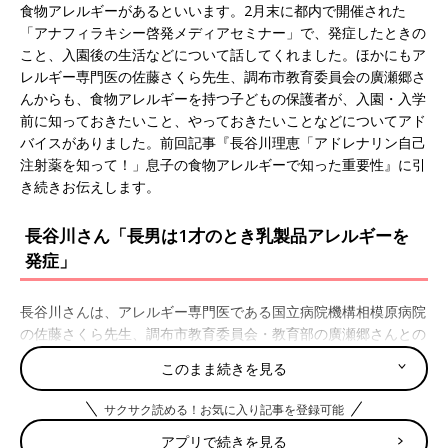
食物アレルギーがあるといいます。2月末に都内で開催された
の国立病院機構相模原病院の佐藤さくら先生と
「アナフィラキシー啓発メディアセミナー」で、発症したときの
調布市教育委員会の廣瀬郷さんからは、入園・
こと、入園後の生活などについて話してくれました。ほかにもア
入学を迎える食物アレルギーを心配するママ・
パパたちへのアドバイスもありました。
レルギー専門医の佐藤さくら先生、調布市教育委員会の廣瀬郷さ
んからも、食物アレルギーを持つ子どもの保護者が、入園・入学
前に知っておきたいこと、やっておきたいことなどについてアド
バイスがありました。前回記事『長谷川理恵「アドレナリン自己
注射薬を知って！」息子の食物アレルギーで知った重要性』に引
き続きお伝えします。
長谷川さん「長男は1才のとき乳製品アレルギーを
発症」
長谷川さんは、アレルギー専門医である国立病院機構相模原病院
の佐藤さくら先生、調布市教育委員会・教育部の廣瀬郷さんとの
トークセッションに登壇しました。まずは、長谷川さんの体験を
このまま続きを見る
紹介します。
「息子の食物アレルギーに気づいたのは
1才
のときでした。最初
サクサク読める！お気に入り記事を登録可能
はヨーグルトで、次に卵で反応が出ました。せきが出て、顔がパ
アプリで続きを見る
ンパンに腫（は）れる、嘔吐（おうと）するなどの症状が出たの