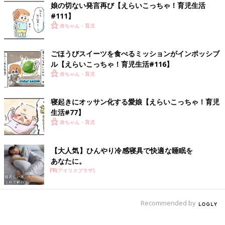
がしますね。
娘の切ない発言再び【えらいこっちゃ！育児生活
#111】
子どもの時は、しょっちゅうなっていた記憶があるのですが。
赤ちゃん・育児
(´▽｀)
ごほうびスイーツを食べるミッションがインポッシブ
しゃっくりを止める時は、誰かに驚かしてもらっていましたが、
ル【えらいこっちゃ！育児生活#116】
めっちゃ驚いた上に止まらなかった時は、
赤ちゃん・育児
「驚き損だ～～！！」と思っていました。(笑)
ちなみに一番効果があるのは、極限まで息を吸い込んで、極限ま
寝起きにオッサン化する愛娘【えらいこっちゃ！育児
で息を吐き切るのを繰り返す方法だと思っています。
生活#77】
赤ちゃん・育児
しかしこれもなかなかしんどいので、もっと楽に止められる方法
があれば、
【大人気】ひんやり冷感寝具で快適な睡眠を
ぜひご一報頂きたいです。
あなたに。
【まつざきしおり】
PR(アイリスプラザ)
瀬戸内海の小さな島、直島に移住。
現在は漫画を描きながら、６歳の娘みーたんを子育て中。
Recommended by
インスタグラムにて、そんな娘とのゆるい日々を漫画で公開中。