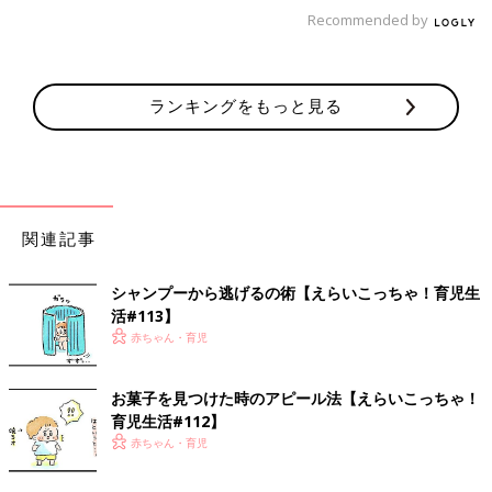
Recommended by
ランキングをもっと見る
娘が赤ちゃんの時、しゃっくりをしていると、
目を真ん丸にして、びっくりしている表情が忘れられません。
げっぷと違って、しばらく止まらないしゃっくり。
関連記事
そら「なんじゃこりゃあぁ」ってなるよなぁ～と思いながら、
よしよししていました。
シャンプーから逃げるの術【えらいこっちゃ！育児生
活#113】
妊娠中、時々しゃっくりしているのがお腹の中から伝わってき
赤ちゃん・育児
て、
「おおお、生まれる前からもういっちょまえにしゃっくりするん
やなぁ。」と、
お菓子を見つけた時のアピール法【えらいこっちゃ！
感心しつつ、とても愛おしかったのを覚えています。
育児生活#112】
赤ちゃん・育児
そういえば、しゃっくりって大人になるとあまりしなくなった気