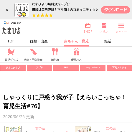
×
内祝い
SHOP
メニュー
TOP
妊娠・出産
赤ちゃん・育児
妊活
育児グッズ
病気・予防接種
離乳食
優待パス
ひよこクラブ
アプリ
SNS
キャンペーン
写真スタジオ
しゃっくりに戸惑う我が子【えらいこっちゃ！
育児生活#76】
2020/06/26
更新
前の話
次の話