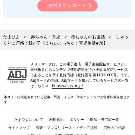
無料ダウンロード
たまひよ
赤ちゃん・育児
赤ちゃんのお世話
しゃっ
くりに戸惑う我が子【えらいこっちゃ！育児生活#76】
ＡＢＪマークは、この電子書店・電子書籍配信サービスが、
著作権者からコンテンツ使用許諾を得た正規版配信サービス
であることを示す登録商標（登録番号 第11091000号）です。
ABJマークの詳細、ABJマークを掲示しているサービスの一覧
はこちら→
https://aebs.or.jp/
本サイトに掲載されている記事・写真・イラスト等のコンテンツの無断転載を禁じま
す。
たまひよについて
利用規約
ポリシー
医師・専門家一覧
サイトマップ
調査・プレスリリース・メディア掲載
広告のご相談