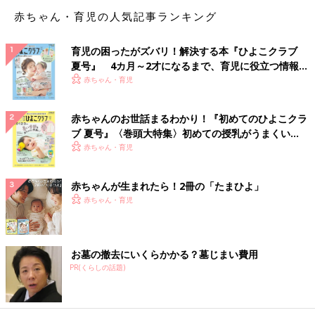
赤ちゃん・育児の人気記事ランキング
育児の困ったがズバリ！解決する本『ひよこクラブ
夏号』 4カ月～2才になるまで、育児に役立つ情報が
いっぱい！
赤ちゃん・育児
赤ちゃんのお世話まるわかり！『初めてのひよこクラ
ブ 夏号』〈巻頭大特集〉初めての授乳がうまくい
く！ おっぱい・ミルクの基本と夏のトラブル 解決テ
赤ちゃん・育児
ク
赤ちゃんが生まれたら！2冊の「たまひよ」
赤ちゃん・育児
お墓の撤去にいくらかかる？墓じまい費用
PR(くらしの話題)