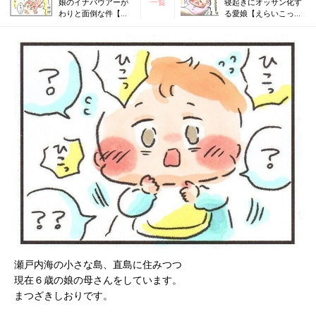
娘のイナバウアーが
一覧
寝起きにオッサン化す
わりと面倒な件【え
る愛娘【えらいこっち
らいこっちゃ！育児
ゃ！育児生活#77】
生活#75】
瀬戸内海の小さな島、直島に住みつつ
現在６歳の娘の母さんをしています。
まつざきしおりです。