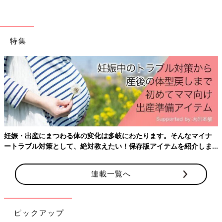
◆島暮らし漫画ブログ
「なおしまぐらし＝瀬戸内海のちいさな島移住まんが＝」
◆お米でできた猫、こめにゃん漫画連載中！
特集
「こめにゃん」
◆コミックエッセイ
「直島古民家シェア暮らし」(KADOKAWA)
「
3才
児みーたんは容赦しない」(KADOKAWA）
発売中♪
癒しのげっぷ【えらいこっちゃ！育児生
活#60】
妊娠・出産にまつわる体の変化は多岐にわたります。そんなマイナ
【まつざきしおり】 瀬戸内海の小さな島、直島
ートラブル対策として、絶対教えたい！保存版アイテムを紹介しま
に移住。 現在は漫画を描きながら、５才の娘み
す。
ーたんを子育て中。
連載一覧へ
■新着マンガをお知らせ！たまひよONLINEインスタグラム
（@tamahiyo_online）
ピックアップ