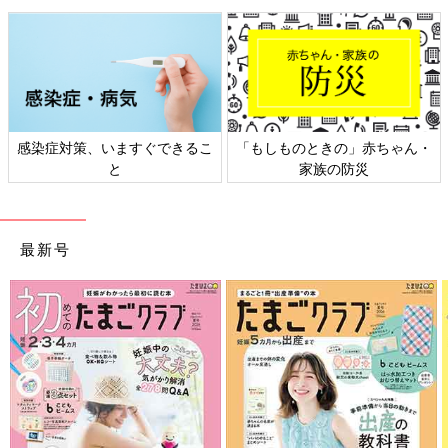
前の話
次の話
娘のイナバウアーが
一覧
寝起きにオッサン化す
わりと面倒な件【え
る愛娘【えらいこっち
らいこっちゃ！育児
ゃ！育児生活#77】
生活#75】
感染症対策、いますぐできるこ
「もしものときの」赤ちゃん・
と
家族の防災
最新号