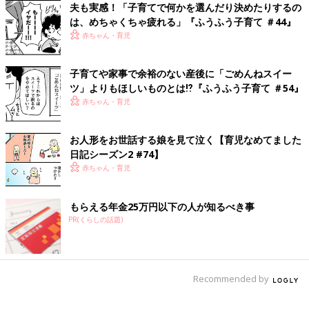
夫も実感！「子育てで何かを選んだり決めたりするの
インスタグラム：hiyokoegg11
は、めちゃくちゃ疲れる」『ふうふう子育て ＃44』
赤ちゃん・育児
怖いくらいに私のことを知っている娘
【子育てなめてました日記#31】
子育てや家事で余裕のない産後に「ごめんねスイー
ツ」よりもほしいものとは⁉︎『ふうふう子育て ＃54』
髪型を変えても新しい洋服を買っても、うちの
夫はなかなか気がついてくれません。「もう私
赤ちゃん・育児
に興味を持ってくれる人なんていないのね…」
と卑屈になっていたのですが…
お人形をお世話する娘を見て泣く【育児なめてました
■新着マンガをお知らせ！たまひよONLINEインスタグラム
日記シーズン2 #74】
（@tamahiyo_online）
赤ちゃん・育児
前の話
次の話
もらえる年金25万円以下の人が知るべき事
どうしてこんなとこ
一覧
楽しい時間がずっと続
PR(くらしの話題)
ろに…【子育てなめ
くために…【子育てな
てました日記#93】
めてました日記#95】
Recommended by