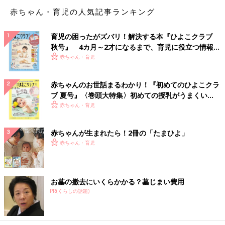
赤ちゃん・育児の人気記事ランキング
育児の困ったがズバリ！解決する本『ひよこクラブ
秋号』 4カ月～2才になるまで、育児に役立つ情報が
いっぱい！
赤ちゃん・育児
赤ちゃんのお世話まるわかり！『初めてのひよこクラ
ブ 夏号』〈巻頭大特集〉初めての授乳がうまくい
く！ おっぱい・ミルクの基本と夏のトラブル 解決テ
赤ちゃん・育児
ク
赤ちゃんが生まれたら！2冊の「たまひよ」
赤ちゃん・育児
お墓の撤去にいくらかかる？墓じまい費用
PR(くらしの話題)