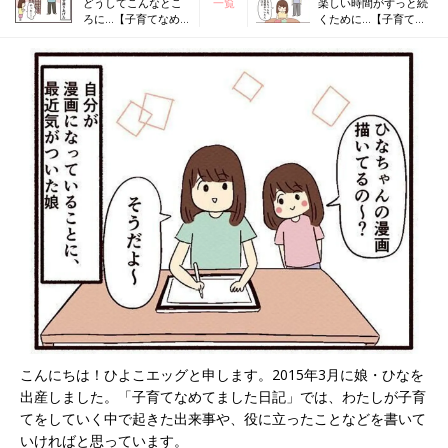
どうしてこんなとこ
一覧
楽しい時間がずっと続
ろに…【子育てなめ
くために…【子育てな
てました日記#93】
めてました日記#95】
こんにちは！ひよこエッグと申します。2015年3月に娘・ひなを
出産しました。「子育てなめてました日記」では、わたしが子育
てをしていく中で起きた出来事や、役に立ったことなどを書いて
いければと思っています。