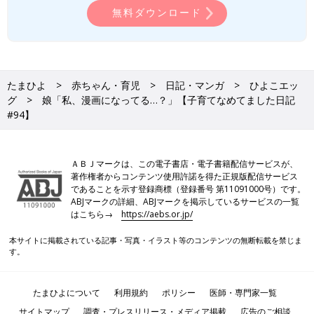
無料ダウンロード
たまひよ
赤ちゃん・育児
日記・マンガ
ひよこエッ
グ
娘「私、漫画になってる…？」【子育てなめてました日記
#94】
ＡＢＪマークは、この電子書店・電子書籍配信サービスが、
著作権者からコンテンツ使用許諾を得た正規版配信サービス
であることを示す登録商標（登録番号 第11091000号）です。
ABJマークの詳細、ABJマークを掲示しているサービスの一覧
はこちら→
https://aebs.or.jp/
本サイトに掲載されている記事・写真・イラスト等のコンテンツの無断転載を禁じま
す。
たまひよについて
利用規約
ポリシー
医師・専門家一覧
サイトマップ
調査・プレスリリース・メディア掲載
広告のご相談