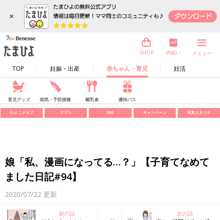
×
内祝い
SHOP
メニュー
TOP
妊娠・出産
赤ちゃん・育児
妊活
育児グッズ
病気・予防接種
離乳食
優待パス
ひよこクラブ
アプリ
SNS
キャンペーン
写真スタジオ
娘「私、漫画になってる…？」【子育てなめて
ました日記#94】
2020/07/22
更新
前の話
次の話