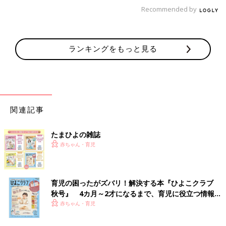
Recommended by
ランキングをもっと見る
漫画を描いていると、ノリノリで色んなネタを披露してくれるよ
関連記事
うになりました(о´∀`о)ありがたいですね…
いつか「もう描かないで」って言われる日がくるかもしれません
たまひよの雑誌
が、
赤ちゃん・育児
それまでは楽しく描いていければと思っています♪
[ひよこエッグ]
都内在住のワーママ。
育児の困ったがズバリ！解決する本『ひよこクラブ
秋号』 4カ月～2才になるまで、育児に役立つ情報が
2015年3月産まれの娘と夫の3人家族。
いっぱい！
赤ちゃん・育児
子育ての記録をブログやインスタグラムで公開中
ブログ：ひよこエッグ劇場