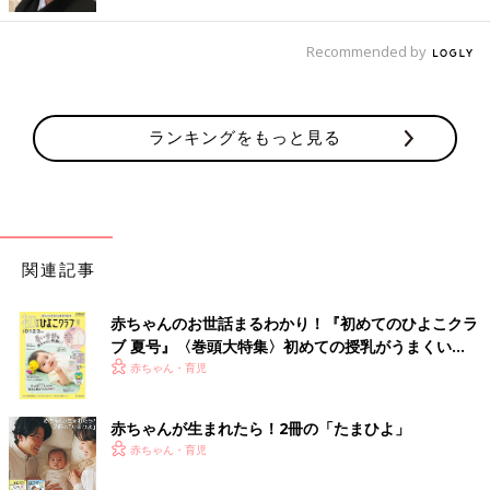
Recommended by
ランキングをもっと見る
関連記事
赤ちゃんのお世話まるわかり！『初めてのひよこクラ
ブ 夏号』〈巻頭大特集〉初めての授乳がうまくい
く！ おっぱい・ミルクの基本と夏のトラブル 解決テ
赤ちゃん・育児
ク
赤ちゃんが生まれたら！2冊の「たまひよ」
赤ちゃん・育児