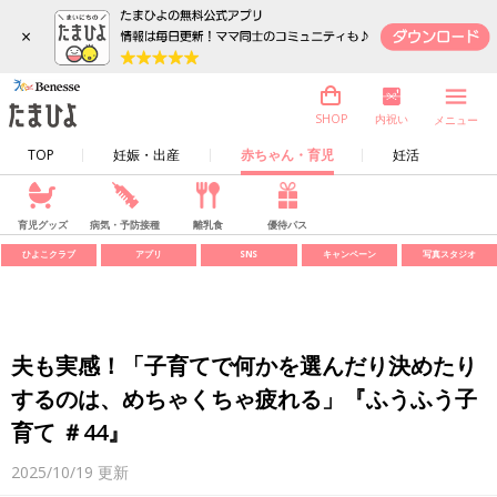
×
内祝い
SHOP
メニュー
TOP
妊娠・出産
赤ちゃん・育児
妊活
育児グッズ
病気・予防接種
離乳食
優待パス
ひよこクラブ
アプリ
SNS
キャンペーン
写真スタジオ
夫も実感！「子育てで何かを選んだり決めたり
するのは、めちゃくちゃ疲れる」『ふうふう子
育て ＃44』
2025/10/19
更新