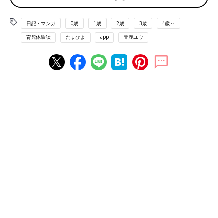
日記・マンガ
0歳
1歳
2歳
3歳
4歳～
育児体験談
たまひよ
app
青鹿ユウ