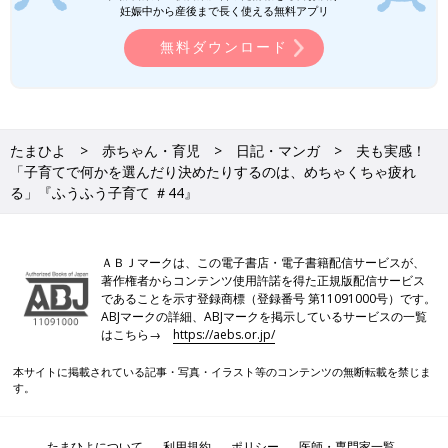
妊娠中から産後まで長く使える無料アプリ
無料ダウンロード
たまひよ
赤ちゃん・育児
日記・マンガ
夫も実感！
「子育てで何かを選んだり決めたりするのは、めちゃくちゃ疲れ
る」『ふうふう子育て ＃44』
ＡＢＪマークは、この電子書店・電子書籍配信サービスが、
著作権者からコンテンツ使用許諾を得た正規版配信サービス
であることを示す登録商標（登録番号 第11091000号）です。
ABJマークの詳細、ABJマークを掲示しているサービスの一覧
はこちら→
https://aebs.or.jp/
本サイトに掲載されている記事・写真・イラスト等のコンテンツの無断転載を禁じま
す。
たまひよについて
利用規約
ポリシー
医師・専門家一覧