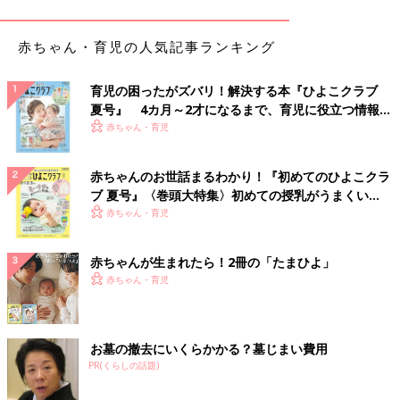
赤ちゃん・育児の人気記事ランキング
育児の困ったがズバリ！解決する本『ひよこクラブ
夏号』 4カ月～2才になるまで、育児に役立つ情報が
いっぱい！
赤ちゃん・育児
赤ちゃんのお世話まるわかり！『初めてのひよこクラ
ブ 夏号』〈巻頭大特集〉初めての授乳がうまくい
く！ おっぱい・ミルクの基本と夏のトラブル 解決テ
赤ちゃん・育児
ク
赤ちゃんが生まれたら！2冊の「たまひよ」
赤ちゃん・育児
お墓の撤去にいくらかかる？墓じまい費用
PR(くらしの話題)