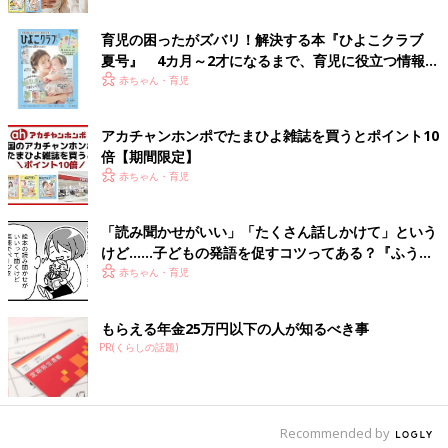
育児の困ったがズバリ！解決する本『ひよこクラブ
夏号』 4カ月～2才になるまで、育児に役立つ情報が
いっぱい！
赤ちゃん・育児
アカチャンホンポでたまひよ雑誌を買うとポイント10
倍【期間限定】
赤ちゃん・育児
「読み聞かせがいい」「たくさん話しかけて」という
けど……子どもの発語を促すコツってある？『ふうふ
う子育て ＃64』
赤ちゃん・育児
もらえる年金25万円以下の人が知るべき事
PR(くらしの話題)
Recommended by