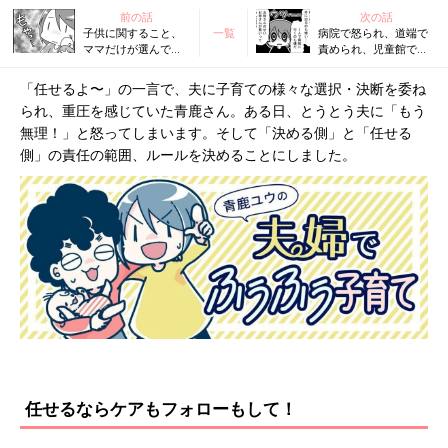
前の話
次の話
子供に関すること、
一覧
病院で怒られ、道端で
ママだけが選んで決
責められ、児童館で避
めていいの？ 優しい
けられる…娘の肌荒れ
夫の「任せるよ」に
がアトピーとわかる前
「任せるよ〜」の一言で、夫に子育ての様々な選択・決断を委ね
疲れ果ててしまった
の話『ふうふう子育て
られ、重圧を感じていた青鹿さん。ある日、とうとう夫に「もう
話『ふうふう子育て
＃45』
＃43』
無理！」と怒ってしまいます。そして「決める側」と「任せる
側」の責任の範囲、ルールを決めることにしました。
任せるならケアもフォローもして！