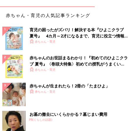
赤ちゃん・育児の人気記事ランキング
育児の困ったがズバリ！解決する本『ひよこクラブ
夏号』 4カ月～2才になるまで、育児に役立つ情報が
いっぱい！
赤ちゃん・育児
赤ちゃんのお世話まるわかり！『初めてのひよこクラ
ブ 夏号』〈巻頭大特集〉初めての授乳がうまくい
く！ おっぱい・ミルクの基本と夏のトラブル 解決テ
赤ちゃん・育児
ク
赤ちゃんが生まれたら！2冊の「たまひよ」
赤ちゃん・育児
お墓の撤去にいくらかかる？墓じまい費用
PR(くらしの話題)