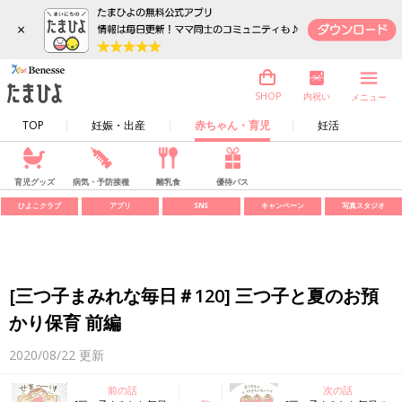
×
内祝い
SHOP
メニュー
TOP
妊娠・出産
赤ちゃん・育児
妊活
育児グッズ
病気・予防接種
離乳食
優待パス
ひよこクラブ
アプリ
SNS
キャンペーン
写真スタジオ
[三つ子まみれな毎日＃120] 三つ子と夏のお預
かり保育 前編
2020/08/22
更新
前の話
次の話