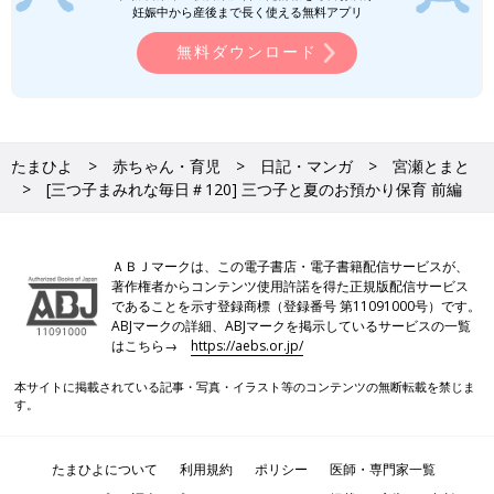
妊娠中から産後まで長く使える無料アプリ
無料ダウンロード
たまひよ
赤ちゃん・育児
日記・マンガ
宮瀬とまと
[三つ子まみれな毎日＃120] 三つ子と夏のお預かり保育 前編
ＡＢＪマークは、この電子書店・電子書籍配信サービスが、
著作権者からコンテンツ使用許諾を得た正規版配信サービス
であることを示す登録商標（登録番号 第11091000号）です。
ABJマークの詳細、ABJマークを掲示しているサービスの一覧
はこちら→
https://aebs.or.jp/
本サイトに掲載されている記事・写真・イラスト等のコンテンツの無断転載を禁じま
す。
たまひよについて
利用規約
ポリシー
医師・専門家一覧