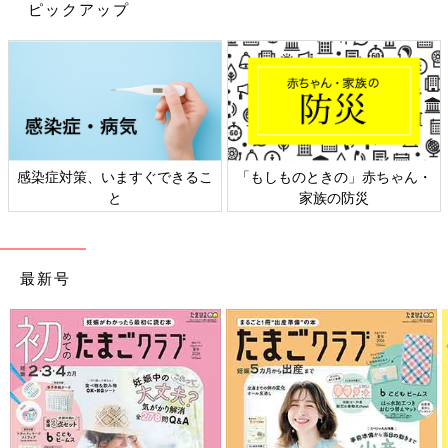
まわりに助けてもらいながらなんとか三つ子育児中☆
ピックアップ
Twitter
@mitsugobiyori
Instagram
＠mitsugobiyori
BLOG
みつご日和
前の話
次の話
[三つ子まみれな毎日
一覧
[三つ子まみれな毎日＃
＃119] 三つ子とチャ
121] 三つ子と夏のお預
感染症対策、いますぐできるこ
「もしものときの」赤ちゃん・
イルドシート 後編
かり保育 後編
と
家族の防災
最新号