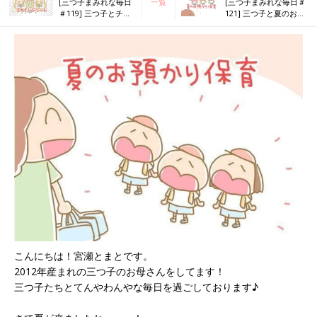
[三つ子まみれな毎日
一覧
[三つ子まみれな毎日＃
＃119] 三つ子とチャ
121] 三つ子と夏のお預
イルドシート 後編
かり保育 後編
こんにちは！宮瀬とまとです。
2012年産まれの三つ子のお母さんをしてます！
三つ子たちとてんやわんやな毎日を過ごしております♪