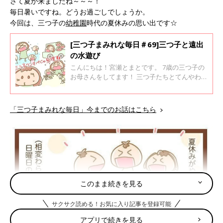
さて夏が来ましたね～～～！
毎日暑いですね。どうお過ごしでしょうか。
今回は、三つ子の
幼稚園
時代の夏休みの思い出です☆
[三つ子まみれな毎日＃69]三つ子と遠出
の水遊び
こんにちは！宮瀬とまとです。 7歳の三つ子の
お母さんをしてます！ 三つ子たちとてんやわん
やな毎日を過ごしております♪ 夏ですね。毎日
暑いですね。入園前のお話です。 公園の噴水や
池で水遊びスポットで遊ぶ子ども達ってとても
「三つ子まみれな毎日」今までのお話はこちら
楽しそうですよね。三つ子たちも連れて行って
やりたいけど、私1人で3人の幼児連れては行け
ない…。 仕方のない事だけれど、ちょっと悲し
くなっちゃったお話です。
このまま続きを見る
サクサク読める！お気に入り記事を登録可能
アプリで続きを見る