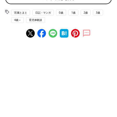
宮瀬とまと
日記・マンガ
0歳
1歳
2歳
3歳
4歳～
育児体験談