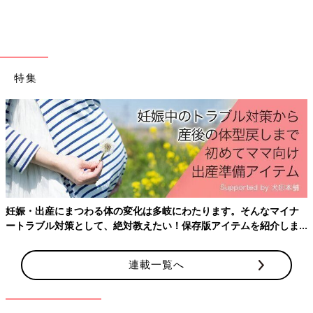
のですね。
保育園のお友達は毎日通うので、先生もいるし、こども園は通常
通り動いているわけです☆
卒園までの3年間、夏休み冬休み春休みと、たくさん利用させて
特集
もらいました☆
本当に本当にありがたかったです！！
[三つ子まみれな毎日＃69]三つ子と遠出
の水遊び
こんにちは！宮瀬とまとです。 7歳の三つ子の
お母さんをしてます！ 三つ子たちとてんやわん
やな毎日を過ごしております♪ 夏ですね。毎日
暑いですね。入園前のお話です。 公園の噴水や
妊娠・出産にまつわる体の変化は多岐にわたります。そんなマイナ
池で水遊びスポットで遊ぶ子ども達ってとても
「三つ子まみれな毎日」今までのお話はこちら
ートラブル対策として、絶対教えたい！保存版アイテムを紹介しま
楽しそうですよね。三つ子たちも連れて行って
す。
やりたいけど、私1人で3人の幼児連れては行け
[宮瀬とまと]
ない…。 仕方のない事だけれど、ちょっと悲し
連載一覧へ
2012年産まれ三つ子のお母さん。
くなっちゃったお話です。
まさかの初妊娠で三つ子！夫は単身赴任でワンオペ！手も足りな
い目も足りないおっぱいも足りない！さあどうしよう！