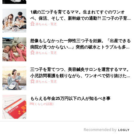
1歳の三つ子を育てるママ。生まれてすぐのワンオ
ペ、保活、そして、新幹線での通勤⁈ 三つ子の子育て
のリアル【多胎育児体験談】
赤ちゃん・育児
想像もしなかった一卵性三つ子を妊娠。「出産できる
病院が見つからない…」突然の破水とトラブルも多数
経験！【体験談】
赤ちゃん・育児
三つ子を育てつつ、美容鍼灸サロンを運営するママ。
小児訪問看護を頼りながら、ワンオペで切り抜けた赤
ちゃん育児！【多胎インタビュー・後編】
赤ちゃん・育児
夏休みがやってきましたね！幼稚園組のママさんは毎日大変なの
ではないでしょうか。
もらえる年金25万円以下の人が知るべき事
PR(くらしの話題)
我が家は夫がほとんど帰ってこないのでワンオペです。やっと幼
稚園入ってくれたのに！と長期休みはいつも恐怖なのです…しか
し、三つ子が通ってるこども園の時の長期休み中の「お預かり保
育」のシステムにはとても助けられました。
Recommended by
こども園なので「
保育園
」組と「幼稚園」組のお友達が両方いる