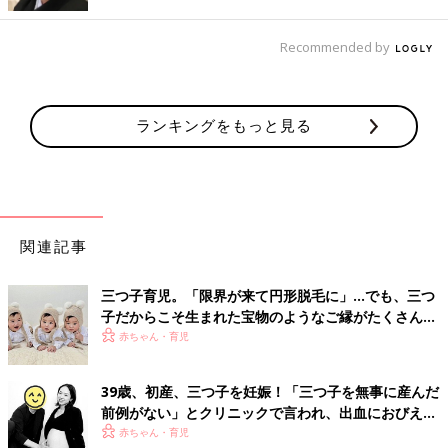
Recommended by
ランキングをもっと見る
関連記事
三つ子育児。「限界が来て円形脱毛に」…でも、三つ
子だからこそ生まれた宝物のようなご縁がたくさん！
【体験談】
赤ちゃん・育児
39歳、初産、三つ子を妊娠！「三つ子を無事に産んだ
前例がない」とクリニックで言われ、出血におびえる
日々…【桑子英里アナ・インタビュー】
赤ちゃん・育児