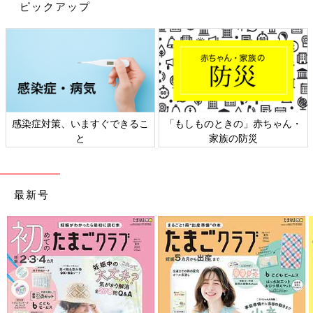
ピックアップ
思わず自分用に購入したというママもいるほど、この柔らかい肌
触りとかわいい柄は大人気♪
感染症対策、いますぐできるこ
「もしものときの」赤ちゃん・
おくるみとしてだけでなく
授乳
ケープにしたり、ブランケットと
と
家族の防災
して使ったりといろんな使い方ができます。現在、定価1,990円
から値下げ中なのでお早めにチェックしてくださいね。
北欧らしいかわいい柄と子どもらしいカラフルな色づかいで、お
最新号
しゃれママたちハートを鷲掴みにしているユニクロの「フィンレ
イソン」コラボ。ベビーアイテムでは、ほかにも80〜100サイズ
の半袖のワンピースが登場しています。お出かけができなくて
悶々とした日々が続きますが、オンラインショップなどをチェッ
クして少しでも楽しく
おうち時間
をすごしましょうね。（撮影／
文・清川優美）