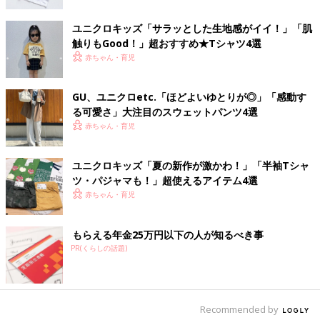
ユニクロキッズ「サラッとした生地感がイイ！」「肌
触りもGood！」超おすすめ★Tシャツ4選
赤ちゃん・育児
GU、ユニクロetc.「ほどよいゆとりが◎」「感動す
る可愛さ」大注目のスウェットパンツ4選
肌触り抜群のガーゼ素材のおくるみ
赤ちゃん・育児
ユニクロキッズ「夏の新作が激かわ！」「半袖Tシャ
ツ・パジャマも！」超使えるアイテム4選
赤ちゃん・育児
もらえる年金25万円以下の人が知るべき事
PR(くらしの話題)
Recommended by