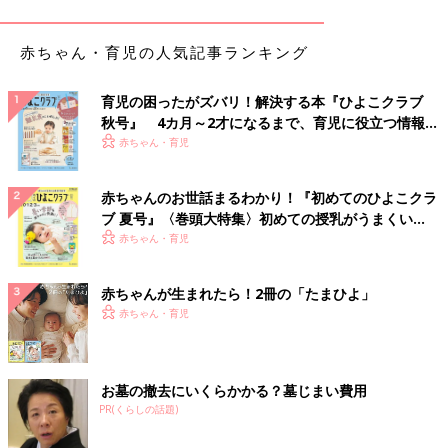
赤ちゃん・育児の人気記事ランキング
育児の困ったがズバリ！解決する本『ひよこクラブ
ユニクロのベビー服といえば全てのタグが外側についているのが
秋号』 4カ月～2才になるまで、育児に役立つ情報が
特徴。ボディスーツももちろんタグは外側です。
いっぱい！
赤ちゃん・育児
グリーンのりんご柄
赤ちゃんのお世話まるわかり！『初めてのひよこクラ
ブ 夏号』〈巻頭大特集〉初めての授乳がうまくい
く！ おっぱい・ミルクの基本と夏のトラブル 解決テ
赤ちゃん・育児
ク
赤ちゃんが生まれたら！2冊の「たまひよ」
赤ちゃん・育児
お墓の撤去にいくらかかる？墓じまい費用
PR(くらしの話題)