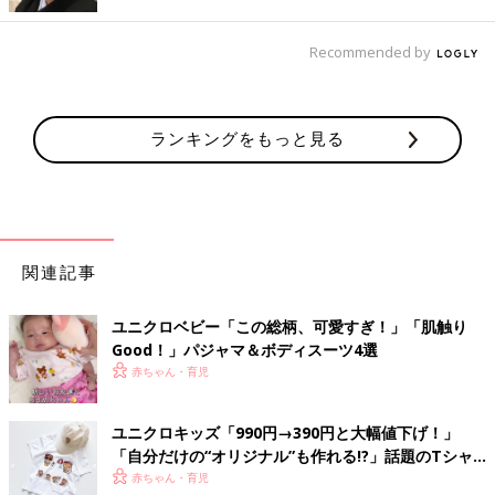
Recommended by
もうすぐ
２歳
になる男の子にグリーンの「OMPPU」（90サイ
ズ）を着てもらいました！ かわいいりんご柄ですが、ユニセッ
ランキングをもっと見る
クスな色なので男の子が着ても女の子が着てもかわいいです。あ
まりのかわいさにインスタでは全色買いするママが続出中。オン
ラインショップでは「AJATUS」というパンダ柄など、ほかの柄
も登場しています♪
70-90サイズはかぶりタイプ
関連記事
ユニクロベビー「この総柄、可愛すぎ！」「肌触り
Good！」パジャマ＆ボディスーツ4選
赤ちゃん・育児
ユニクロキッズ「990円→390円と大幅値下げ！」
「自分だけの“オリジナル”も作れる!?」話題のTシャ
ツ4選
赤ちゃん・育児