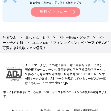
妊娠中から産後まで長く使える無料アプリ
無料ダウンロード
たまひよ
赤ちゃん・育児
ベビー用品・グッズ
ベビ
ー・子ども服
ユニクロの「フィンレイソン」ベビーアイテムが
可愛すぎ♪北欧ファン必見！
ＡＢＪマークは、この電子書店・電子書籍配信サービスが、
著作権者からコンテンツ使用許諾を得た正規版配信サービス
であることを示す登録商標（登録番号 第11091000号）です。
ABJマークの詳細、ABJマークを掲示しているサービスの一覧
はこちら→
https://aebs.or.jp/
本サイトに掲載されている記事・写真・イラスト等のコンテンツの無断転載を禁じま
す。
たまひよについて
利用規約
ポリシー
医師・専門家一覧