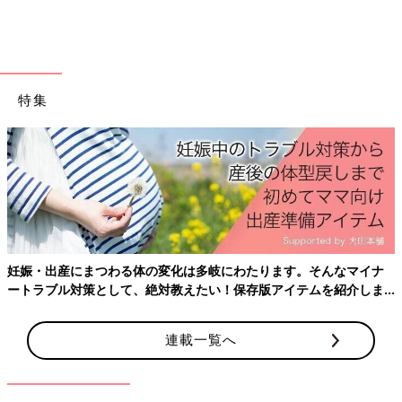
「肌触りがいい！」とおなじみのユニクロのおくるみも、
特集
「ELEFANTTI」柄のイエローとブルーで登場。こちらもオンラ
インショップ限定で「AJATUS」（パンダ柄）も発売♪ 大きさは
120×120センチで、綿100％のガーゼ素材。
ガーゼ素材の特徴は何と言っても高い“通気性”と“吸湿性”。これ
からの季節、汗をかきやすい赤ちゃんにも安心して使えます。
授乳ケープやブランケットにも
妊娠・出産にまつわる体の変化は多岐にわたります。そんなマイナ
ートラブル対策として、絶対教えたい！保存版アイテムを紹介しま
す。
連載一覧へ