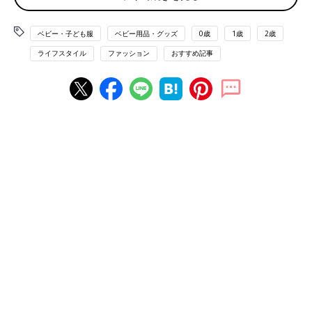
ベビー・子ども服
ベビー用品・グッズ
0歳
1歳
2歳
ユニクロのベビーアイテムの中でも定評があるボディースーツ。
「持ってる！」というママも多いのではないでしょうか。
ライフスタイル
ファッション
おすすめ記事
こちらの半袖のボディースーツも２枚組で990円とユニクロなら
ではのお手頃価格。「フィンレイソン」で人気のゾウ柄
「ELEFANTTI」とりんご柄「OMPPU」がセットになっていま
す。サイズ展開は60〜90サイズで素材は綿100％。
タグは全て外側