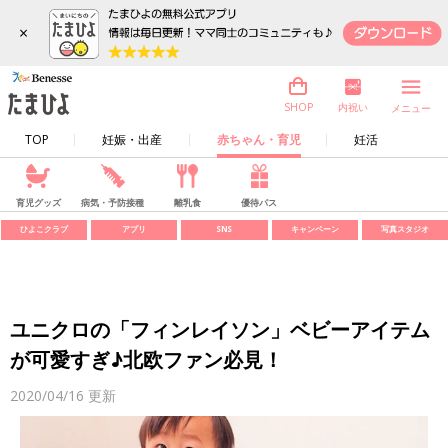
×
内祝い
SHOP
メニュー
TOP
妊娠・出産
赤ちゃん・育児
妊活
育児グッズ
病気・予防接種
離乳食
優待パス
ひよこクラブ
アプリ
SNS
キャンペーン
写真スタジオ
ユニクロの「フィンレイソン」ベビーアイテム
が可愛すぎ♪北欧ファン必見！
2020/04/16
更新