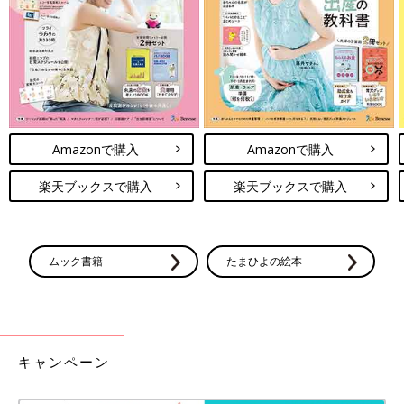
※店舗によって在庫が異なる場合があります。
※記事の内容は記載当時の情報であり、現在と異なる場合があり
ます。
【GU】値段もデザインも超優秀。1,490
円ワンピ着用レポ！妊婦・産後もOK
【GU】値段もデザインも超優秀。1,490円ワン
ピ着用レポ！妊婦・産後もOK あたたかい日が
Amazonで購入
Amazonで購入
増えて、少しずつ春の装いへ衣替えする季節に
なってきました。 今回はインスタで「安くてか
楽天ブックスで購入
楽天ブックスで購入
わいい！」と話題沸騰中の『GU』のワンピー
スをクローズアップ。お得なお値段もさること
ながら、コーデの幅もグンと広がる万能アイテ
ムです。 アパレル編集部・販売経験を持つ筆者
が、「バンドカラーギャザーワンピース」と
ムック書籍
たまひよの絵本
「Aラインワンピース（半袖）」の２型をコー
デと一緒に紹介します！
キャンペーン