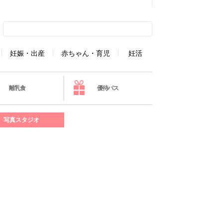
妊娠・出産
赤ちゃん・育児
妊活
離乳食
優待パス
写真スタジオ