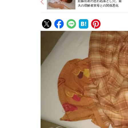
妊娠出産の思わぬ落とし穴。最
大の理解者実母との関係悪化