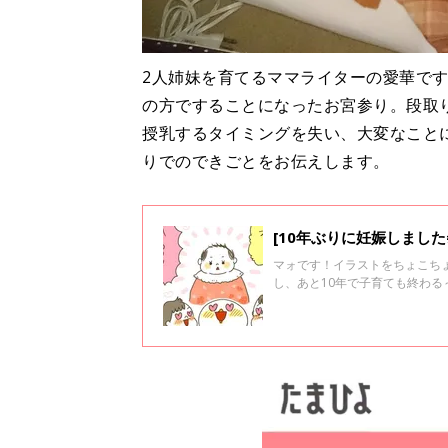
2人姉妹を育てるママライターの愛華です
の方ですることになったお宮参り。段取
授乳するタイミングを失い、大変なこと
りでのできごとをお伝えします。
[10年ぶりに妊娠しました
マォです！イラストをちょこち
し、あと10年で子育ても終わる
目妊娠！そして今年の春に緊急