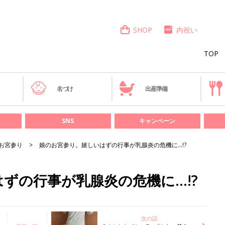
SHOP
内祝い
TOP
き
名づけ
出産準備
SNS
キャンペーン
お宮参り
娘のお宮参り。嬉しいはずの行事が乳腺炎の危機に…!?
ずの行事が乳腺炎の危機に…!?
次の話