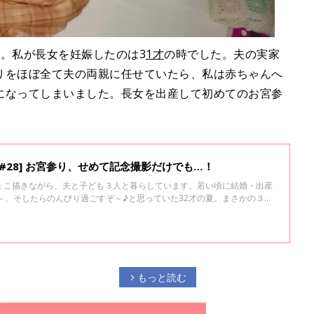
。私が長女を妊娠したのは3
1才
の時でした。夫の実家
りをほぼ全て夫の両親に任せていたら、私は赤ちゃんへ
になってしまいました。長女を出産して初めてのお宮参
#28] お宮参り、せめて記念撮影だけでも…！
ょこ描きながら、夫と子ども３人と暮らしています。若い頃に結婚・出産
～、そしたらのんびり過ごすぞ～♪と思っていた32才の夏。まさかの３人
出産！！10年ぶりの赤ちゃんとの生活が始まりました！
もっと読む
arrow_forward_ios