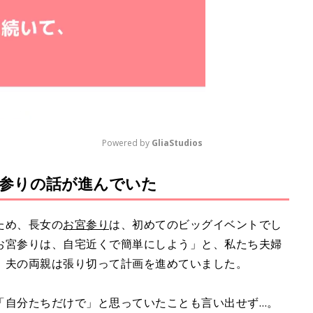
Powered by 
GliaStudios
参りの話が進んでいた
M
u
t
ため、長女の
お宮参り
は、初めてのビッグイベントでし
e
お宮参りは、自宅近くで簡単にしよう」と、私たち夫婦
、夫の両親は張り切って計画を進めていました。
「自分たちだけで」と思っていたことも言い出せず…。