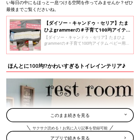
い毎日の中にもほっと一息つける空間を作ってみませんか？ぜひ
最後までご覧くださいね。
【ダイソー・キャンドゥ・セリア】たま
ひよgrammerの＃子育て100均アイテ
ム
【ダイソー・キャンドゥ・セリア】たまひよ
grammerの＃子育て100均アイテム ベビー用品
や子ども用品は、短い期間しか使わないと思う
と、お値段が張るものは気軽に購入できません
よね。そんななか、最近の100円ショップには
ほんとに100均!?かわいすぎるトイレインテリア♪
子育てに役立つアイテムが盛りだくさん！ 今回
はたまひよgrammerたちが投稿する、「#子育
て100均アイテム」をご紹介します。
このまま続きを見る
サクサク読める！お気に入り記事を登録可能
アプリで続きを見る