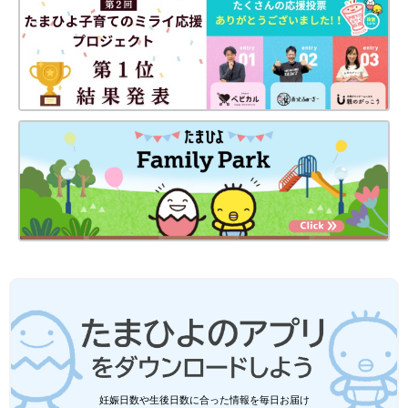
※記事内容でご紹介している投稿、リンク先は、削除される場合
があります。あらかじめご了承ください。
※記事の内容は記載当時の情報であり、現在と異なる場合があり
ます。
100均の文房具が優秀すぎ！超使える神
アイテム集めてみた
優秀アイテムが数多く展開されている100均で
すが、今回は「めっちゃ使える！」とインスタ
で話題の文房具をご紹介します。100円とは思
えない便利グッズばかりなのでぜひ最後までご
覧くださいね♪
妊娠日数や生後日数に合った情報を毎日お届け