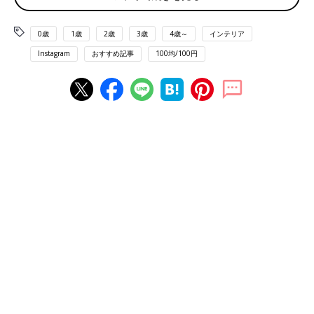
0歳
1歳
2歳
3歳
4歳～
インテリア
Instagram
おすすめ記事
100均/100円
出典：Instagramアカウント「hiromi」
hiromiさんはトイレのインテリアを
100均
アイテムでアレンジ。
リメイクシートを使って壁をブルーグレーにチェンジしたそう♪
フォトフレームを飾ればまるでお店のトイレのような雰囲気に
(^^) 貼るだけのリメイクシートは、簡単に壁の色を変えられるの
がうれしいですよね！