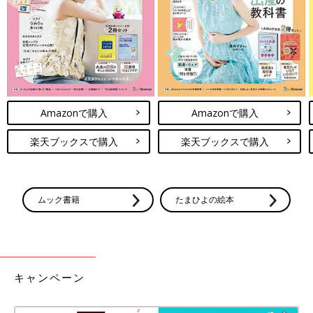
Amazonで購入
Amazonで購入
楽天ブックスで購入
楽天ブックスで購入
出典：Instagramアカウント「namichan」
namichanさんは壁掛けできるワイヤーネットをインテリアに活
ムック書籍
たまひよの絵本
用しています。お気に入りのものや写真を飾って楽しめるのがい
いですよね。100均のワイヤーネットは収納やインテリアに使い
やすいとインスタでも人気の高いアイテムでした(^^)
今回は100均グッズを活用したインテリア術をご紹介しました。
キャンペーン
ぜひ参考にしてみてくださいね。
(文：Ayaka)