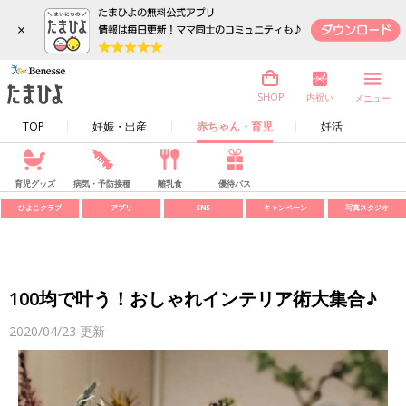
×
内祝い
SHOP
メニュー
TOP
妊娠・出産
赤ちゃん・育児
妊活
育児グッズ
病気・予防接種
離乳食
優待パス
ひよこクラブ
アプリ
SNS
キャンペーン
写真スタジオ
100均で叶う！おしゃれインテリア術大集合♪
2020/04/23
更新