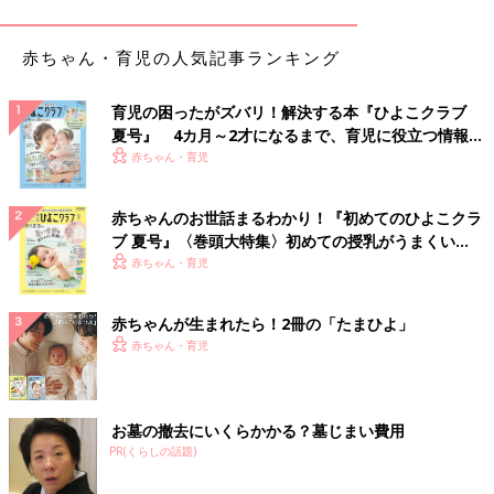
フェイクフラワーならお手入れいらずでおしゃれイ
赤ちゃん・育児の人気記事ランキング
ンテリアに
育児の困ったがズバリ！解決する本『ひよこクラブ
夏号』 4カ月～2才になるまで、育児に役立つ情報が
いっぱい！
赤ちゃん・育児
赤ちゃんのお世話まるわかり！『初めてのひよこクラ
ブ 夏号』〈巻頭大特集〉初めての授乳がうまくい
く！ おっぱい・ミルクの基本と夏のトラブル 解決テ
赤ちゃん・育児
ク
赤ちゃんが生まれたら！2冊の「たまひよ」
赤ちゃん・育児
お墓の撤去にいくらかかる？墓じまい費用
PR(くらしの話題)