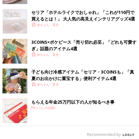
セリア「ホテルライクでおしゃれ」「これが110円で
買えるとは！」 大人気の高見えインテリアグッズ4選
赤ちゃん・育児
3COINS×ポケピース「売り切れ必至」「どれも可愛す
ぎ」話題のアイテム4選
赤ちゃん・育児
子ども向け冷感アイテム「セリア・3COINSも」「真
出典：Instagramアカウント「cheko」
夏のお出かけに重宝する」便利アイテム4選
赤ちゃん・育児
chekoさんは100均で購入した板と金具でとってもおしゃれなイ
ンテリアをDIY。やすりで擦ってアンティーク感を出したそうで
すよ♪ 少しの工夫でこんなにおしゃれに仕上がるなんて、真似し
もらえる年金25万円以下の人が知るべき事
たくなっちゃいますよね(^^)
PR(くらしの話題)
コースターもインテリアに使えちゃう！
Recommended by