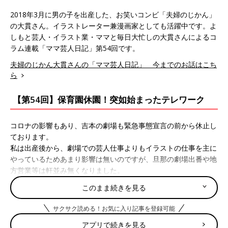
2018年3月に男の子を出産した、お笑いコンビ「夫婦のじかん」
の大貫さん。イラストレーター兼漫画家としても活躍中です。よ
しもと芸人・イラスト業・ママと毎日大忙しの大貫さんによるコ
ラム連載「ママ芸人日記」第54回です。
夫婦のじかん大貫さんの「ママ芸人日記」 今までのお話はこち
ら
【第54回】保育園休園！突如始まったテレワーク
コロナの影響もあり、吉本の劇場も緊急事態宣言の前から休止し
ております。
私は出産後から、劇場での芸人仕事よりもイラストの仕事を主に
やっているためあまり影響は無いのですが、旦那の劇場出番や地
方営業等は軒並み無くなりました。
とは言え、旦那もコラムの連載やいろいろと細々とした仕事があ
このまま続きを見る
ったりするため、劇場の仕事が無くなったからといって休みとい
うわけではありません。
サクサク読める！お気に入り記事を登録可能
しかし、息子が通っている
保育園
では一応自粛のお願いが出てお
アプリで続きを見る
り、とりあえず外出する仕事が無くなったということもあり、劇