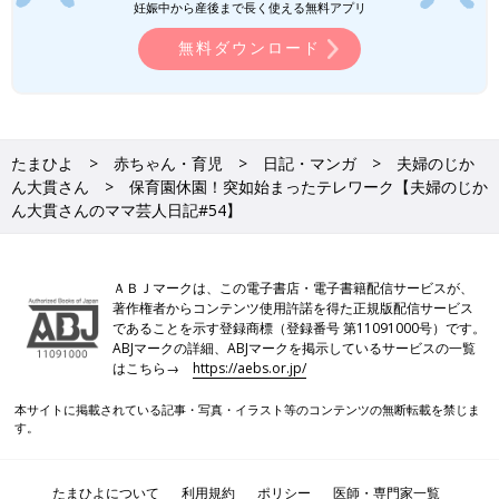
妊娠中から産後まで長く使える無料アプリ
無料ダウンロード
たまひよ
赤ちゃん・育児
日記・マンガ
夫婦のじか
ん大貫さん
保育園休園！突如始まったテレワーク【夫婦のじか
ん大貫さんのママ芸人日記#54】
ＡＢＪマークは、この電子書店・電子書籍配信サービスが、
著作権者からコンテンツ使用許諾を得た正規版配信サービス
であることを示す登録商標（登録番号 第11091000号）です。
ABJマークの詳細、ABJマークを掲示しているサービスの一覧
はこちら→
https://aebs.or.jp/
本サイトに掲載されている記事・写真・イラスト等のコンテンツの無断転載を禁じま
す。
たまひよについて
利用規約
ポリシー
医師・専門家一覧