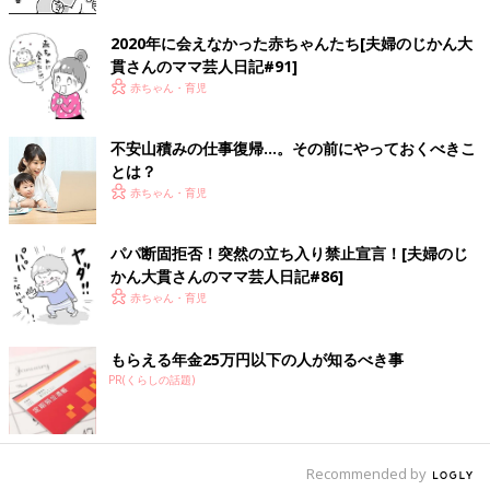
2020年に会えなかった赤ちゃんたち[夫婦のじかん大
貫さんのママ芸人日記#91]
赤ちゃん・育児
＜Amazonで詳しく見る＞
Amazonで見る
不安山積みの仕事復帰…。その前にやっておくべきこ
とは？
赤ちゃん・育児
前の話
次の話
怪奇現象？3人のパパ
一覧
悟りの境地！？乳幼児
【夫婦のじかん大貫
育児とテレワーク【夫
パパ断固拒否！突然の立ち入り禁止宣言！[夫婦のじ
さんのママ芸人日記
婦のじかん大貫さんの
#53】
ママ芸人日記#55】
かん大貫さんのママ芸人日記#86]
赤ちゃん・育児
もらえる年金25万円以下の人が知るべき事
PR(くらしの話題)
Recommended by