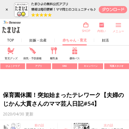
×
内祝い
SHOP
メニュー
TOP
妊娠・出産
赤ちゃん・育児
妊活
育児グッズ
病気・予防接種
離乳食
優待パス
ひよこクラブ
アプリ
SNS
キャンペーン
写真スタジオ
保育園休園！突如始まったテレワーク【夫婦の
じかん大貫さんのママ芸人日記#54】
2020/04/30
更新
前の話
次の話