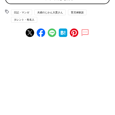
場の当面の休止案内があってからは自主休園をしております。
日記・マンガ
夫婦のじかん大貫さん
育児体験談
息子のお昼寝中や就寝後に主に仕事をしているという感じなので
タレント・有名人
すが、仕事が忙しくなると、なかなかその時間だけでは終わら
ず、息子が起きているときに仕事をしなくてはならないことも。
これが本当に大変でして、パソコンにおもちゃの車を走らせてき
たり、所構わず抱っこを求めてきたり…全く仕事になりません。
保育園に行かなくなってから、赤ちゃん返りのような感じになっ
てしまったのもあり、いつも以上に甘えまくる息子。
赤ちゃんの頃は、旦那じゃないと寝ない時期などもあったのです
が、何故かここ最近、私の〆切が厳しいときに限ってやってくる
ママブーム。
1日中遊んであげたい気持ちもありますが、仕事をしなければ生
活もできず…。
旦那の仕事と私の仕事のバランスを見つつ、今は何とか協力して
日々を送っております。
いつまで続くのかと先が見えずに不安になったり、子どもが思い
っきり外で遊べずにストレスを感じないかと悩むことも多いです