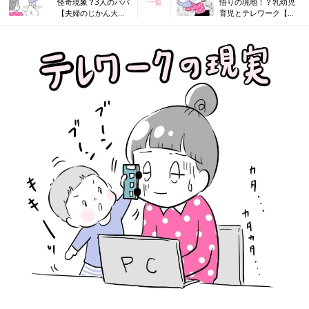
怪奇現象？3人のパパ
一覧
悟りの境地！？乳幼児
【夫婦のじかん大貫
育児とテレワーク【夫
さんのママ芸人日記
婦のじかん大貫さんの
#53】
ママ芸人日記#55】