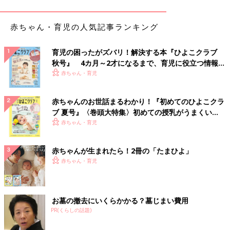
が、家にいるというこの行動こそが自分や家族、周りの人の命を
救う行動になるんだということを思い出しながら、ポジティブな
赤ちゃん・育児の人気記事ランキング
ことを見つけて楽しんで過ごしていきたいです。
育児の困ったがズバリ！解決する本『ひよこクラブ
秋号』 4カ月～2才になるまで、育児に役立つ情報が
夫婦のじかん大貫さん プロフィール
いっぱい！
赤ちゃん・育児
赤ちゃんのお世話まるわかり！『初めてのひよこクラ
ブ 夏号』〈巻頭大特集〉初めての授乳がうまくい
く！ おっぱい・ミルクの基本と夏のトラブル 解決テ
赤ちゃん・育児
ク
赤ちゃんが生まれたら！2冊の「たまひよ」
赤ちゃん・育児
よしもとクリエイティブ・エージェンシー所属／夫婦お笑いコン
ビ「夫婦のじかん」の嫁担当。イラストレーターとしても活動
お墓の撤去にいくらかかる？墓じまい費用
中。相方は元・トンファー山西章博。息子（2018.3生）と夫との
PR(くらしの話題)
3人暮らし。2019年3月にコミックエッセイ「母ハハハ！」
（PARCO出版）を発売。