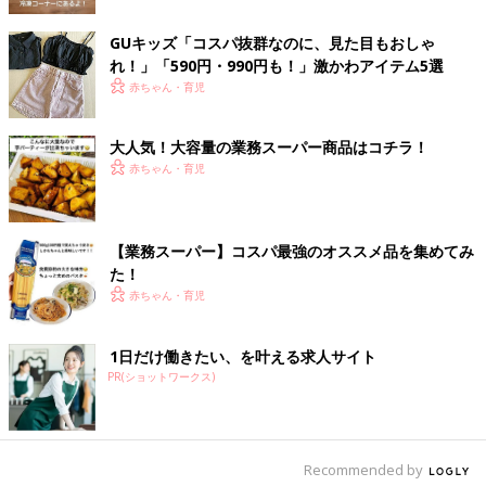
GUキッズ「コスパ抜群なのに、見た目もおしゃ
れ！」「590円・990円も！」激かわアイテム5選
赤ちゃん・育児
出典：Instagramアカウント「Costco業務スーパー大好き」
Costco業務スーパー大好きさんはこちらの炭酸水を購入。パパ
大人気！大容量の業務スーパー商品はコチラ！
はお酒を割るのに使ったり、ママはそのまま飲料水として、お子
赤ちゃん・育児
さんはカルピスを割って飲むなど家族全員で愛飲しているそうで
すよ♪ 家族みんなで飲めて、500mlでおよそ35円はお得すぎる価
格設定です(^^)
【業務スーパー】コスパ最強のオススメ品を集めてみ
た！
なんにでも使えるトマト缶もこんな激安価格で！
赤ちゃん・育児
1日だけ働きたい、を叶える求人サイト
PR(ショットワークス)
Recommended by