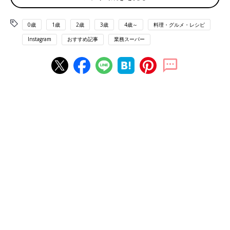
0歳
1歳
2歳
3歳
4歳～
料理・グルメ・レシピ
Instagram
おすすめ記事
業務スーパー
出典：Instagramアカウント「みさを」
みさをさんはシューアイスを購入。こちらのシューアイス、なん
と1個20円ほどと驚きのプライスなんです♪ 子どものおやつに、
必ず冷凍庫にストックしているというインスタママもかなり多か
ったですよ。
子どもも大好きな焼きそばは激安がありがたい♪