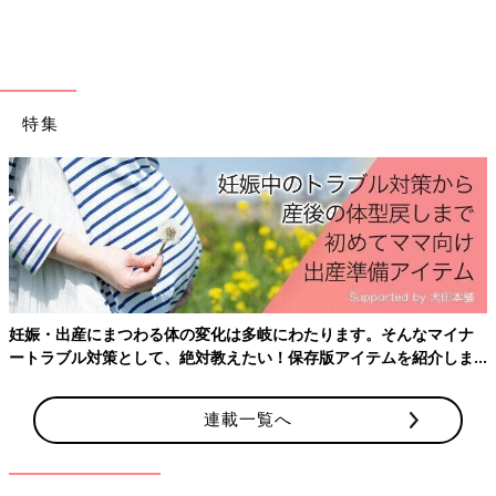
特集
出典：Instagramアカウント「るぅ（業務スーパーCostco大好き）」
妊娠・出産にまつわる体の変化は多岐にわたります。そんなマイナ
るぅ（業務スーパーCostco大好き）さんはこちらのトマト缶を
ートラブル対策として、絶対教えたい！保存版アイテムを紹介しま
購入。パスタやカレーなど、なんにでも使えるトマト缶が約60円
す。
なんて驚きですよね！
連載一覧へ
気兼ねなく交換できる！コスパ最高なスポンジ