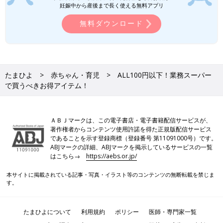
妊娠中から産後まで長く使える無料アプリ
無料ダウンロード
たまひよ
赤ちゃん・育児
ALL100円以下！業務スーパー
で買うべきお得アイテム！
ＡＢＪマークは、この電子書店・電子書籍配信サービスが、
著作権者からコンテンツ使用許諾を得た正規版配信サービス
であることを示す登録商標（登録番号 第11091000号）です。
ABJマークの詳細、ABJマークを掲示しているサービスの一覧
はこちら→
https://aebs.or.jp/
本サイトに掲載されている記事・写真・イラスト等のコンテンツの無断転載を禁じま
す。
たまひよについて
利用規約
ポリシー
医師・専門家一覧