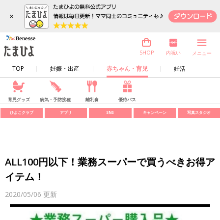
×
内祝い
SHOP
メニュー
TOP
妊娠・出産
赤ちゃん・育児
妊活
育児グッズ
病気・予防接種
離乳食
優待パス
ひよこクラブ
アプリ
SNS
キャンペーン
写真スタジオ
ALL100円以下！業務スーパーで買うべきお得ア
イテム！
2020/05/06
更新