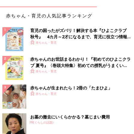
赤ちゃん・育児の人気記事ランキング
育児の困ったがズバリ！解決する本『ひよこクラブ
秋号』 4カ月～2才になるまで、育児に役立つ情報が
いっぱい！
赤ちゃん・育児
赤ちゃんのお世話まるわかり！『初めてのひよこクラ
ブ 夏号』〈巻頭大特集〉初めての授乳がうまくい
く！ おっぱい・ミルクの基本と夏のトラブル 解決テ
赤ちゃん・育児
ク
赤ちゃんが生まれたら！2冊の「たまひよ」
赤ちゃん・育児
お墓の撤去にいくらかかる？墓じまい費用
出典：Instagramアカウント「TastyTime」
PR(くらしの話題)
TastyTimeさんは3食セットの焼きそばを購入。粉末ソース付き
で、およそ80円とかなりお買い得！麺もモチモチしていてお値段