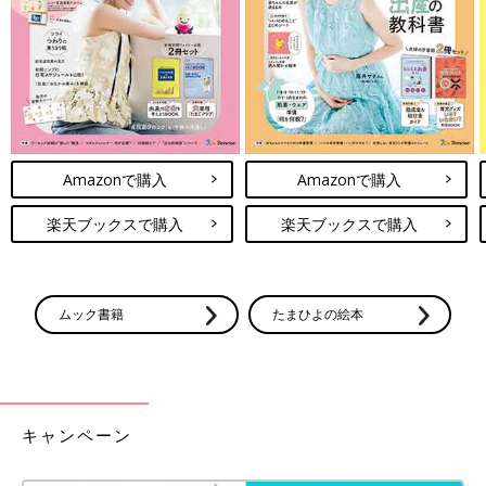
沙紀さんはキッチン用スポンジを購入。なんと5個入りで70円ほ
どと驚きのコスパ！とにかく安いので気兼ねなく交換できるとこ
ろがお気に入りだそうですよ♪
今回は業務スーパーの今買うべき最強お得アイテムをご紹介しま
した。ぜひ参考にしてみてくださいね。
(文：Ayaka)
Amazonで購入
Amazonで購入
※記事内容でご紹介している投稿、リンク先は、削除される場合
楽天ブックスで購入
楽天ブックスで購入
があります。あらかじめご了承ください。
※記事の内容は記載当時の情報であり、現在と異なる場合があり
ます。
ムック書籍
たまひよの絵本
キャンペーン