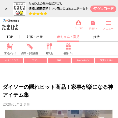
×
内祝い
SHOP
メニュー
TOP
妊娠・出産
赤ちゃん・育児
妊活
育児グッズ
病気・予防接種
離乳食
優待パス
ひよこクラブ
アプリ
SNS
キャンペーン
写真スタジオ
ダイソーの隠れヒット商品！家事が楽になる神
アイテム集
2020/05/12
更新