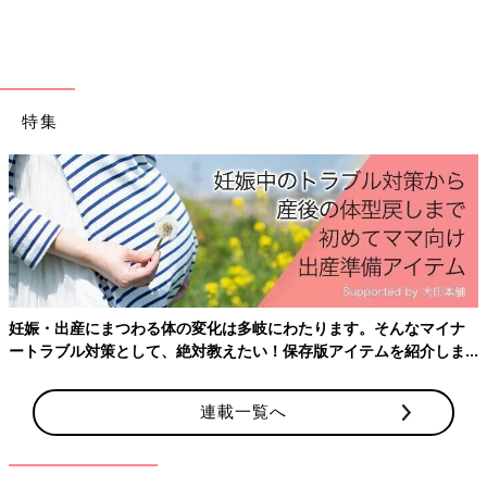
特集
出典：Instagramアカウント「schan_mama」
schan_mamaさんは、車用のシートフックをお部屋でカバン掛け
として使っているそうです。普段よく使うカバンは意外に置く場
所が決まっていなかったりするので、こういう使い方もありです
ね！
妊娠・出産にまつわる体の変化は多岐にわたります。そんなマイナ
いかがでしたか？
ートラブル対策として、絶対教えたい！保存版アイテムを紹介しま
ダイソーの便利グッズを使えば、家事のプチストレスを解消でき
す。
そうですね！気に入った方は、ぜひお店で探してみてください♪
(文・田中いづみ)
連載一覧へ
※記事内容でご紹介している投稿、リンク先は、削除される場合
があります。あらかじめご了承ください。