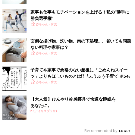
家事も仕事もモチベーションを上げる！私の“勝手に
勝負選手権”
赤ちゃん・育児
出典：Instagramアカウント「yotuba___life」
面倒な揚げ物、洗い物、肉の下処理…。省いても問題
ない料理や家事は？
よつばさんがダイソーで見つけたのは、鍋やフライパンのフタに
赤ちゃん・育児
つけて使うスタンド。装着するとフタが自立するのでキッチンの
スペースが広く使えるようになるそう。小さいので洗い物も増え
ないのもGOODなポイント！
子育てや家事で余裕のない産後に「ごめんねスイー
ツ」よりもほしいものとは⁉︎『ふうふう子育て ＃54』
赤ちゃん・育児
車内でもお部屋でも使える！シートフック
【大人気】ひんやり冷感寝具で快適な睡眠を
あなたに。
PR(アイリスプラザ)
Recommended by