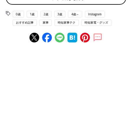
0歳
1歳
2歳
3歳
4歳～
Instagram
おすすめ記事
家事
時短家事テク
時短家電・グッズ
出典：Instagramアカウント「ayalife16」
ayalifeさんが見つけたのはマグネット式の傘立て。傘の整理と同
時に、このマグネットタイプの傘立てを使って玄関内にも収納ス
ペースを作ったそう。これなら玄関がスッキリして気持ちよく過
ごせますね！
サッと取り出せる！吊り下げて使えるビニール手袋