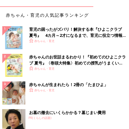
赤ちゃん・育児の人気記事ランキング
育児の困ったがズバリ！解決する本『ひよこクラブ
夏号』 4カ月～2才になるまで、育児に役立つ情報が
いっぱい！
赤ちゃん・育児
赤ちゃんのお世話まるわかり！『初めてのひよこクラ
ブ 夏号』〈巻頭大特集〉初めての授乳がうまくい
く！ おっぱい・ミルクの基本と夏のトラブル 解決テ
赤ちゃん・育児
ク
赤ちゃんが生まれたら！2冊の「たまひよ」
赤ちゃん・育児
お墓の撤去にいくらかかる？墓じまい費用
出典：Instagramアカウント「mmy_____ta」
PR(くらしの話題)
yuさんは吊り下げられるビニール手袋をゲット。よく使う場所に