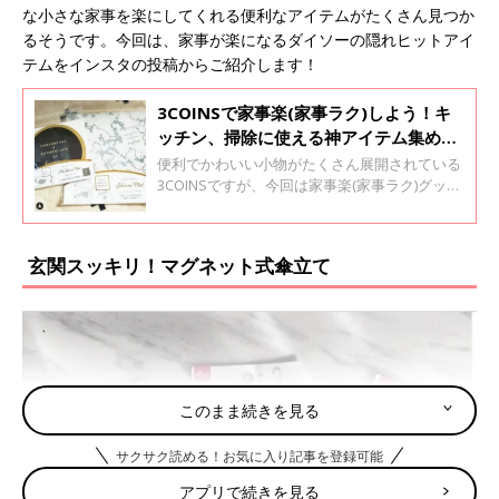
な小さな家事を楽にしてくれる便利なアイテムがたくさん見つか
るそうです。今回は、家事が楽になるダイソーの隠れヒットアイ
テムをインスタの投稿からご紹介します！
3COINSで家事楽(家事ラク)しよう！キ
ッチン、掃除に使える神アイテム集めて
みた
便利でかわいい小物がたくさん展開されている
3COINSですが、今回は家事楽(家事ラク)グッズ
をインスタから集めてみました。どれも忙しい
毎日の家事を助けてくれるものばかりでもちろ
んALLプチプラです♪ ぜひ最後までご覧くださ
玄関スッキリ！マグネット式傘立て
いね！
このまま続きを見る
サクサク読める！お気に入り記事を登録可能
アプリで続きを見る