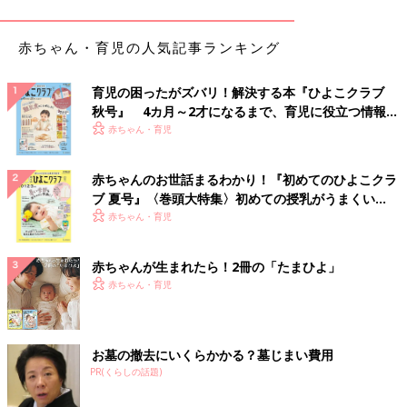
赤ちゃん・育児の人気記事ランキング
育児の困ったがズバリ！解決する本『ひよこクラブ
秋号』 4カ月～2才になるまで、育児に役立つ情報が
いっぱい！
赤ちゃん・育児
赤ちゃんのお世話まるわかり！『初めてのひよこクラ
ブ 夏号』〈巻頭大特集〉初めての授乳がうまくい
く！ おっぱい・ミルクの基本と夏のトラブル 解決テ
赤ちゃん・育児
ク
赤ちゃんが生まれたら！2冊の「たまひよ」
赤ちゃん・育児
お墓の撤去にいくらかかる？墓じまい費用
PR(くらしの話題)