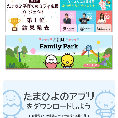
・
たまひよONLINEの育児マンガ一覧はこちら
[マォ]
静岡の田舎町在住。
高校生の長女、中学生の長男、そして10年ぶりに妊娠・出産した
末っ子次女は、あっという間に幼稚園児に！妊娠・育児の記録を
（
インスタグラム
）にて公開中。
●
Twitter／@maoppachi
●
webサイト／maoppachi
前の話
次の話
３歳になりました～
一覧
まだまだあった、入園
[10年ぶりに出産しま
直前の心配事[10年ぶり
妊娠日数や生後日数に合った情報を毎日お届け
した#151]
に出産しました#153]