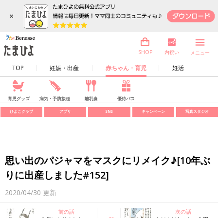
×
内祝い
SHOP
メニュー
TOP
妊娠・出産
赤ちゃん・育児
妊活
育児グッズ
病気・予防接種
離乳食
優待パス
ひよこクラブ
アプリ
SNS
キャンペーン
写真スタジオ
思い出のパジャマをマスクにリメイク♪[10年ぶ
りに出産しました#152]
2020/04/30
更新
前の話
次の話