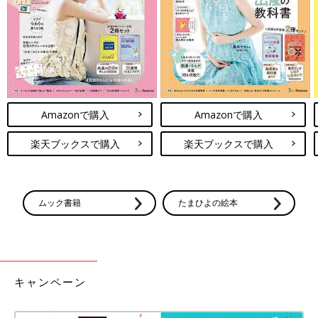
まずは作り方を調べて～、うっ！工程が多くてかなりめんどくさ
そう！
かなり気持ちが折れかけましたが、とりあえず作ってみよう。
型紙より１cm大きく？これくらいかな？あっ、切ってたら曲が
っちゃったけど大丈夫でしょ。まち針で留めると手に刺さるから
手でおさえてればいいよね。布の大きさ違うけど、縫っちゃえば
きっと大丈夫。アイロンなんて出すのが面倒！手でギュッギュッ
Amazonで購入
Amazonで購入
とおさえてＯＫ！返し口を手縫い…？めんどくさいから、端を折
楽天ブックスで購入
楽天ブックスで購入
り返してミシンでダーッ！
で、できたー！
こんな感じでも、ちゃんと立体マスクの形になって感動しました
ムック書籍
たまひよの絵本
(笑)
次女もとても気に入ってくれて良かった～♪
次回に続く。
キャンペーン
・
[10年ぶりに出産しました]記事一覧