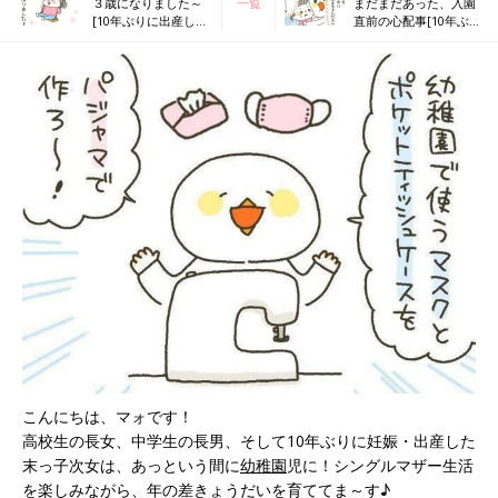
３歳になりました～
一覧
まだまだあった、入園
[10年ぶりに出産しま
直前の心配事[10年ぶり
した#151]
に出産しました#153]
こんにちは、マォです！
高校生の長女、中学生の長男、そして10年ぶりに妊娠・出産した
末っ子次女は、あっという間に
幼稚園
児に！シングルマザー生活
を楽しみながら、年の差きょうだいを育ててま～す♪