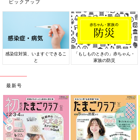
ピックアップ
に。でもプレゼントなど思い出が詰まった服は処分しづらく、か
といって保管しておいてももう着られず…。
ちょうど幼稚園入園にあたりマスクやティッシュケースが必要だ
ったので、この長男が買ってくれたパジャマでリメイクすること
にしました～！
といっても、面倒なことが嫌いな私。
感染症対策、いますぐできるこ
「もしものときの」赤ちゃん・
寸法を定規で測って…という作業からすでにめんどくさい！(笑)
と
家族の防災
というわけで、ティッシュケースは、ポケットティッシュを布の
上に置いてこれくらいかな～と印つけ。ミシンでダーッと縫っ
最新号
て、ひっくり返せば、あっという間にできあがり♪
パジャマのすそ部分を使えば、端処理の手間も省けて簡単でした
よ～。
そして、今や入手困難となっているマスク！
ずっと前に普通の四角い布マスクは作ったことがあるのですが、
今回は初めて立体マスクに挑戦してみました。