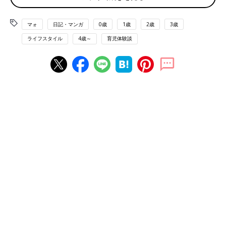
マォ
日記・マンガ
0歳
1歳
2歳
3歳
ライフスタイル
4歳～
育児体験談