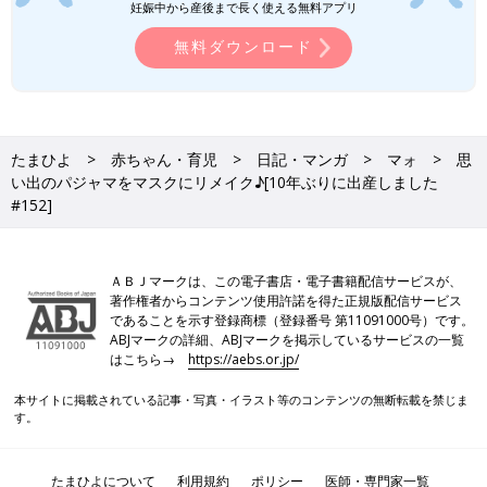
妊娠中から産後まで長く使える無料アプリ
無料ダウンロード
たまひよ
赤ちゃん・育児
日記・マンガ
マォ
思
い出のパジャマをマスクにリメイク♪[10年ぶりに出産しました
#152]
ＡＢＪマークは、この電子書店・電子書籍配信サービスが、
著作権者からコンテンツ使用許諾を得た正規版配信サービス
であることを示す登録商標（登録番号 第11091000号）です。
ABJマークの詳細、ABJマークを掲示しているサービスの一覧
はこちら→
https://aebs.or.jp/
本サイトに掲載されている記事・写真・イラスト等のコンテンツの無断転載を禁じま
す。
たまひよについて
利用規約
ポリシー
医師・専門家一覧