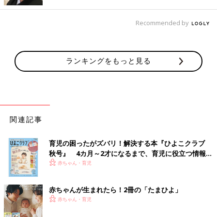
Recommended by
ランキングをもっと見る
関連記事
育児の困ったがズバリ！解決する本『ひよこクラブ
秋号』 4カ月～2才になるまで、育児に役立つ情報が
いっぱい！
赤ちゃん・育児
赤ちゃんが生まれたら！2冊の「たまひよ」
赤ちゃん・育児