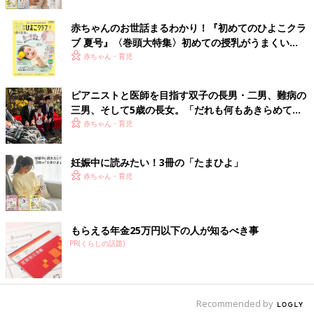
赤ちゃんのお世話まるわかり！『初めてのひよこクラ
ブ 夏号』〈巻頭大特集〉初めての授乳がうまくい
く！ おっぱい・ミルクの基本と夏のトラブル 解決テ
赤ちゃん・育児
ク
ピアニストと医師を目指す双子の長男・二男、難病の
三男、そして5歳の長女。「だれも何もあきらめてほ
しくない」母の思い
赤ちゃん・育児
妊娠中に読みたい！3冊の「たまひよ」
赤ちゃん・育児
もらえる年金25万円以下の人が知るべき事
PR(くらしの話題)
Recommended by