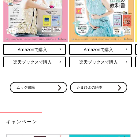
売上の一部をIUCN-J（国際自然保護連合日本委員会）に寄付して
いるTシャツで、生きものたちの置かれている状況に子どもたち
が興味を抱くきっかけを与えてくれます。別途大人サイズもある
ので親子リンクも可！
らくらく動けるフライス編みハーフパンツ＆五分丈レギン
ス
Amazonで購入
Amazonで購入
楽天ブックスで購入
楽天ブックスで購入
ムック書籍
たまひよの絵本
キャンペーン