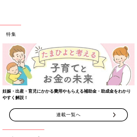
特集
なるほど、価格が下がると単純に「品質を下げたから安くできた
のかな？」と思ってしまいますが、作り方をちょっとだけ工夫す
ることによって価格の見直しを実現しているのですね。さすが無
印良品です！
1,000円見直しも?! 新価格アイテム
今春はボーダーTシャツ以外にも、価格の見直しがおこなわれま
妊娠・出産・育児にかかる費用やもらえる補助金・助成金をわかり
した。知らなきゃ損！キッズ＆ベビーの新価格アイテムの一部を
やすく解説！
紹介します！
インド綿天竺編みプリントＴシャツ
連載一覧へ