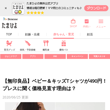
×
内祝い
SHOP
メニュー
TOP
妊娠・出産
赤ちゃん・育児
妊活
育児グッズ
病気・予防接種
離乳食
優待パス
ひよこクラブ
アプリ
SNS
キャンペーン
写真スタジオ
【無印良品】ベビー＆キッズTシャツが490円！
プレスに聞く価格見直す理由は？
2020/06/25
更新