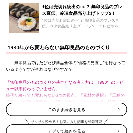
1位は売切れ続出の○○？ 無印良品のプレ
ス直伝、冷凍食品売り上げトップ5！
1位は売切れ続出の○○？ 無印良品のプレス直
伝、冷凍食品売り上げトップ5！ テレビやネッ
トでじわじわと話題になっている無印良品の冷
凍食品。冷凍食品では珍しい“化学調味料を使
わない”ことや“中身が見えるパッケージ”という
1980年から変わらない無印良品のものづくり
こだわりで徐々にファンを増やしています。
「興味があるけどまだ試してない！」そんな方
にぜひおすすめしたい冷凍食品売り上げトップ
――無印良品ではたびたび商品全体の“価格の見直し”を行なって
５を紹介します。
いるようですがそれはなぜですか？
「無印良品のものづくりの基本となる考え方は、1980年のデビ
ュー以来変わっていません。
時代が移っても変わらない3つの視点、『素材の選択』『工程の
点検』『包装の簡略化』を守りながら、"ものの原点を見直す"と
いう姿勢で実質本位の商品をつくり続けています。
このまま続きを見る
無印良品の商品は、世界中の生活者のくらしに役立つ適正な品質
サクサク読める！お気に入り記事を登録可能
を備えたうえで、企画し販売する意味があります。
アプリで続きを見る