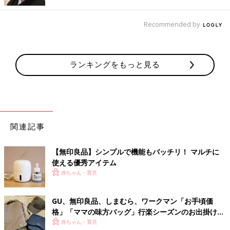
汚れやすいうえに、すぐサイズアウトしてしまう子ども服。すご
く安い服を買うと数回の洗濯でヨレてきたり伸びてしまうことも
Recommended by
しばしば。その点、無印良品の子ども服は品質が安定しているの
で低価格でも安心して購入できますね。
定番のボーダーTシャツがベビー・キッズともにワンコインでお
ランキングをもっと見る
つりがくるとは……これは多色買い必至ですね！
品質は変えず小さな“工夫”を積み重ねる
――みなさんが気になるところではあると思うのですが、これま
関連記事
での商品と品質に違いはあるのでしょうか？
【無印良品】シンプルで機能もバッチリ！ マルチに
「品質はまったく変わりません。もちろんオーガニックコットン
使える優秀アイテム
100％使用も引き続き継続しています。小さな工夫の積み重ねで
赤ちゃん・育児
この価格を実現しました。
GU、無印良品、しまむら、ワークマン「お手頃価
一例を挙げますと、『半袖ボーダーTシャツ』は衿元のボーダー
格」「ママの味方バッグ」行楽シーズンのお出掛け
位置にこだわらないことで、生地を無駄なく使えるようにしまし
に！おすすめの大人リュック5選
赤ちゃん・育児
た。ゴミを減らすことにもつながりますし、価格見直すこともで