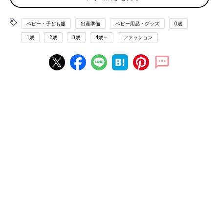
毎日使うものだからこそ、品質は維持しつつ、生産や流通に係る
無駄を省き、適切な産地や素材を選定し直すなどの方法で、お買
ベビー・子ども服
出産準備
ベビー用品・グッズ
0歳
い求めやすい価格を実現させていきます。大きく年に春と秋の2
1歳
2歳
3歳
4歳～
ファッション
回実施しています」
――なるほど、同じものをずっと同じように作り続けるのではな
く、より良いものをムダなく作る方法を常に考え続けている無印
良品だからこそ、価格の見直しが行われているのですね。
今回は、一部のベビー・キッズ服の価格が見直されましたがその
理由はなんでしょうか？
「“価格見直し”の観点で子ども服ができることとして考えたのは
・毎日着るものだから、丈夫で着心地がよいものをお届けした
い。
・お子様は元気に遊んで汗をかいて、着替えがたくさん必要だか
らこそ、手に取りやすい価格でお届けしたい。
そんな思いから価格見直しをしました」
インド綿天竺編み ボーダー半袖Ｔシャツ