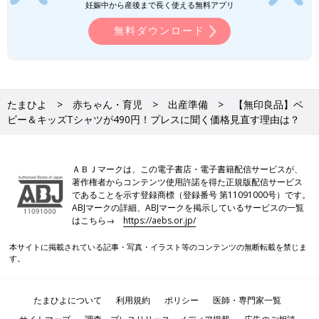
妊娠中から産後まで長く使える無料アプリ
無料ダウンロード
たまひよ
赤ちゃん・育児
出産準備
【無印良品】ベ
ビー＆キッズTシャツが490円！プレスに聞く価格見直す理由は？
ＡＢＪマークは、この電子書店・電子書籍配信サービスが、
著作権者からコンテンツ使用許諾を得た正規版配信サービス
であることを示す登録商標（登録番号 第11091000号）です。
ABJマークの詳細、ABJマークを掲示しているサービスの一覧
※写真はベビーサイズ キッズ 3,990円（税込）→ 2,990円（税込）に
はこちら→
https://aebs.or.jp/
子どもの手でもつかみやすいようにボタンの縁を立上げたキッズ
本サイトに掲載されている記事・写真・イラスト等のコンテンツの無断転載を禁じま
パジャマ。3,990円（税込）から2,990円（税込）と大幅な価格見
す。
直し。寝心地の良さを考えて、脇に縫い目のないデザインになっ
ています。こちらもオーガニックコットンを100%使用した安心
素材。
たまひよについて
利用規約
ポリシー
医師・専門家一覧
さらりとした肌触りのサッカー生地は、これからの暑くて寝苦し