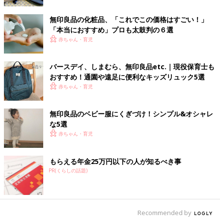
きました。ですので、各Tシャツの１つ１つボーダーをみていた
だくとボーダーの位置が微妙に異なります。ボーダーの位置がす
無印良品の化粧品、「これでこの価格はすごい！」
べて一緒であることのこだわりを見直しました」
「本当におすすめ」プロも太鼓判の６選
赤ちゃん・育児
裁断方法を変え、生地のムダを最小限に
バースデイ、しまむら、無印良品etc.｜現役保育士も
おすすめ！通園や遠足に便利なキッズリュック5選
赤ちゃん・育児
無印良品のベビー服にくぎづけ！シンプル&オシャレ
な5選
赤ちゃん・育児
もらえる年金25万円以下の人が知るべき事
PR(くらしの話題)
Recommended by