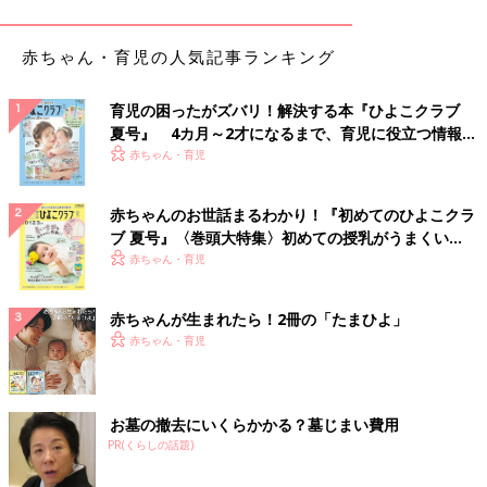
赤ちゃん・育児の人気記事ランキング
育児の困ったがズバリ！解決する本『ひよこクラブ
夏号』 4カ月～2才になるまで、育児に役立つ情報が
いっぱい！
赤ちゃん・育児
赤ちゃんのお世話まるわかり！『初めてのひよこクラ
ブ 夏号』〈巻頭大特集〉初めての授乳がうまくい
く！ おっぱい・ミルクの基本と夏のトラブル 解決テ
赤ちゃん・育児
ク
赤ちゃんが生まれたら！2冊の「たまひよ」
赤ちゃん・育児
お墓の撤去にいくらかかる？墓じまい費用
PR(くらしの話題)
ベビー 690円（税込）キッズ 790円（税込）→ 全て 490円（税込）に