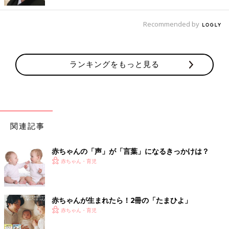
のために」と自分が好きでもないことを無理して実践するより
も、自分の好きなことをしているほうがいいと思います。その一
Recommended by
方で、常にハッピーである必要もありません。妊娠中のお母さん
だって、感情の振れ幅があって当然です。「これをしたほうがい
い」「これはしないほうがいい」といった情報にふりまわされ
ランキングをもっと見る
て、赤ちゃんよりも大人のほうが精神的に参ってしまうこともあ
ります。黙っていても赤ちゃんはお母さんから栄養をとっていき
ますし、外部の音からも守られた環境にいます。心配しすぎず
に、お母さん自身が毎日を楽しめるといいですね。
お話・監修／針生悦子先生 取材・文／香川 誠、ひよこクラブ
関連記事
編集部
声かけの言葉が赤ちゃんに届きにくいと聞いて、少しガッカリし
赤ちゃんの「声」が「言葉」になるきっかけは？
たママ・パパもいるかもしれません。しかし生まれてすぐの赤ち
赤ちゃん・育児
ゃんが、ほかの人の声よりもお母さんの声を好むという研究結果
もあるそうです。ホッとする話ですね。スマートフォンで情報が
簡単に手に入る時代になり、ママは「あれもこれもしなきゃ」と
赤ちゃんが生まれたら！2冊の「たまひよ」
なりがちですが、正しい情報ばかりとは限らないし、正しくても
赤ちゃん・育児
すべての方法を取り入れることはできません。赤ちゃんへの声か