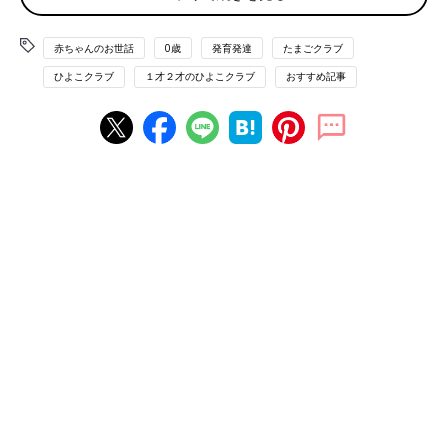
なって届いていることがわかっています。
赤ちゃんのお世話
0歳
発育発達
たまごクラブ
ひよこクラブ
１才２才のひよこクラブ
おすすめ記事
――ママやパパの声かけが、おなかの中の赤ちゃんにちゃんと届
いているのか、少し心配になりました･･･。
針生 もちろん、お母さんの声などは“音の大きさ”からすれば、
赤ちゃんに十分に聞こえています。問題は音の大きさというよ
り“聞こえ方”です。プールに潜って，、外のアナウンスの音がど
んなふうに聞こえるか試してみてください。何か言っているとい
うのはわかっても、何を言っているのかわからないような音にな
っているはずです。
――そうなると、声かけをしても、伝わる情報はかなり限られて
しまいますね。
針生 言語のリズムとしては伝わっていると思われます。実は言
語のリズムというのは、私たちが言葉を聞き取る際に重要な手が
かりとなっていて、生まれたばかりの赤ちゃんも、リズムの違い
でお母さんの話す言語と外国語と聞き分けられることが研究でわ