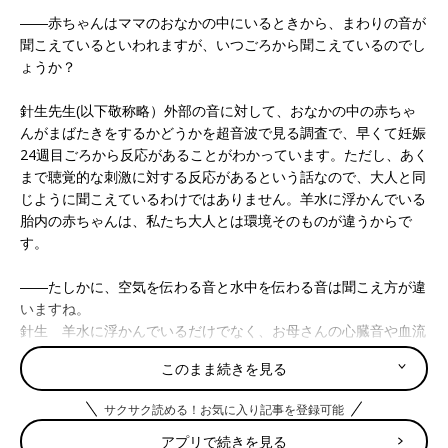
――赤ちゃんはママのおなかの中にいるときから、まわりの音が
聞こえているといわれますが、いつごろから聞こえているのでし
ょうか？
針生先生(以下敬称略）外部の音に対して、おなかの中の赤ちゃ
んがまばたきをするかどうかを超音波で見る調査で、早くて妊娠
24週目ごろから反応があることがわかっています。ただし、あく
まで聴覚的な刺激に対する反応があるという話なので、大人と同
じように聞こえているわけではありません。羊水に浮かんでいる
胎内の赤ちゃんは、私たち大人とは環境そのものが違うからで
す。
――たしかに、空気を伝わる音と水中を伝わる音は聞こえ方が違
いますね。
針生 羊水に浮かんでいるだけでなく、お母さんの心臓音や血流
音などが絶えず聞こえているような状態なので、外の音はなおさ
このまま続きを見る
ら聞こえにくいでしょう。また、羊水のまわりの膜や脂肪などに
音が吸収されてしまうので、赤ちゃんの耳に届く音そのものも小
サクサク読める！お気に入り記事を登録可能
さくなっています。子宮や胎内に小さなマイクを入れて、外部の
音がどのくらい音が届いているかといった研究でも、音は小さく
アプリで続きを見る