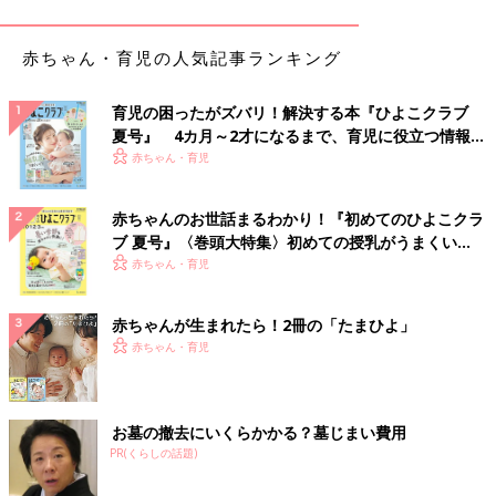
かっています。電車など騒がしい中で聞こえてくるまわりの人の
声が、言葉として聞き取れなくても日本語かどうかは何となくリ
ズムでわかりますよね。それと同じようなことです。
赤ちゃん・育児の人気記事ランキング
――胎教として、声かけの効果はあるのでしょうか？
育児の困ったがズバリ！解決する本『ひよこクラブ
夏号』 4カ月～2才になるまで、育児に役立つ情報が
針生 お母さんの脈拍や血圧の変化など、声かけ以外にもさまざ
いっぱい！
赤ちゃん・育児
まな要素が影響していると考えられるので、声かけだけを切り取
って、それがどう影響しているかということは何とも言えませ
赤ちゃんのお世話まるわかり！『初めてのひよこクラ
ん。「声かけをすればいい」という単純な話ではないので、無理
ブ 夏号』〈巻頭大特集〉初めての授乳がうまくい
して「声をかけなきゃ」と頑張るほどではないと思います。お母
く！ おっぱい・ミルクの基本と夏のトラブル 解決テ
赤ちゃん・育児
さんが自然体でいられることのほうが大事ではないでしょうか。
ク
――同じく胎教として、「クラシック音楽を聴かせるといい」と
赤ちゃんが生まれたら！2冊の「たまひよ」
いう話も耳にしますが、これも赤ちゃんに音楽が届いていること
赤ちゃん・育児
よりも、お母さんがリラックスしている効果のほうが大きいので
しょうか？
お墓の撤去にいくらかかる？墓じまい費用
針生 音楽を聴かせた場合と、聴かせなかった場合を比較して調
PR(くらしの話題)
べられているわけではないのでわかりませんが、いずれにしても
お母さん自身がハッピーであることがいちばんなので、「この子