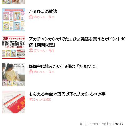
けも、自分にとって楽しいことなら、効果がどれほどかと深く考
える必要はないのかもしれません。
たまひよの雑誌
赤ちゃん・育児
針生悦子先生（はりゅうえつこ）
（東京大学大学院教育学研究科教授）
Profile
アカチャンホンポでたまひよ雑誌を買うとポイント10
専門は発達心理学、認知科学。子どもの言語獲得をテーマとした
倍【期間限定】
書籍や論文を執筆している。
赤ちゃん・育児
参考文献／『赤ちゃんはことばをどう学ぶのか』（針生悦子著・
妊娠中に読みたい！3冊の「たまひよ」
中公新書クラレ）
赤ちゃん・育児
もらえる年金25万円以下の人が知るべき事
PR(くらしの話題)
Recommended by