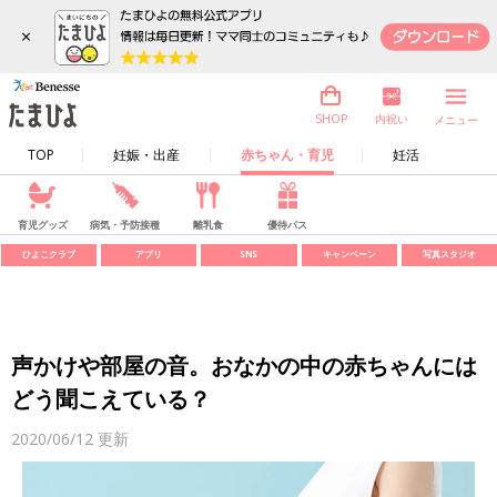
×
内祝い
SHOP
メニュー
TOP
妊娠・出産
赤ちゃん・育児
妊活
育児グッズ
病気・予防接種
離乳食
優待パス
ひよこクラブ
アプリ
SNS
キャンペーン
写真スタジオ
声かけや部屋の音。おなかの中の赤ちゃんには
どう聞こえている？
2020/06/12
更新