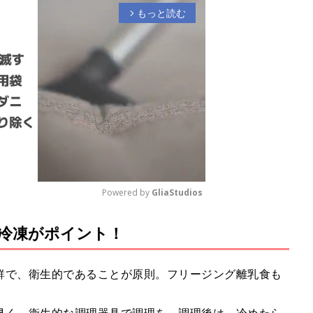
もっと読む
arrow_forward_ios
Powered by 
GliaStudios
冷凍がポイント！
M
u
t
鮮で、衛生的であることが原則。フリージング離乳食も
e