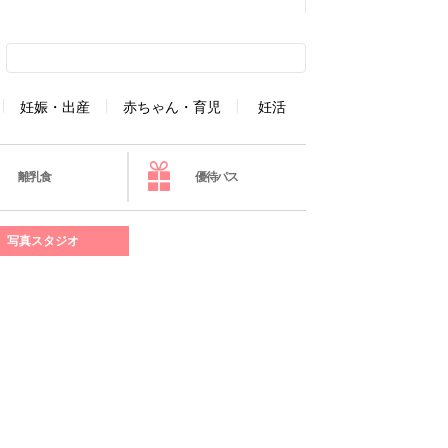
妊娠・出産
赤ちゃん・育児
妊活
離乳食
優待パス
写真スタジオ