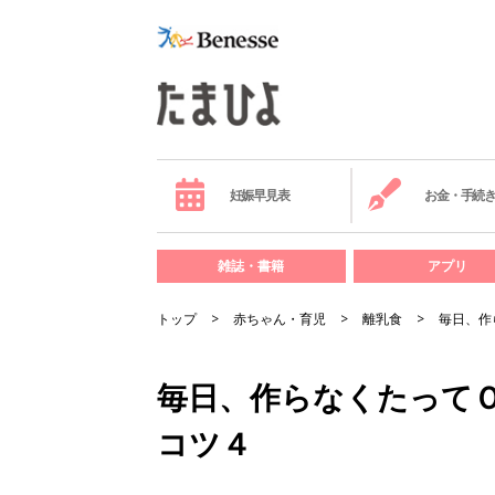
妊娠早見表
お金・手続
雑誌・書籍
アプリ
トップ
赤ちゃん・育児
離乳食
毎日、作
毎日、作らなくたってＯ
コツ４