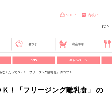
SHOP
内祝い
TOP
き
名づけ
出産準備
SNS
キャンペーン
らなくたってＯＫ！「フリージング離乳食」 のコツ４
Ｋ！「フリージング離乳食」 の