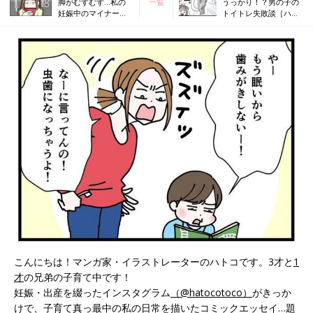
脚がむずむず…私の
一覧
うっかり！？男の子の
妊娠中のマイナート
トイトレ失敗談［ハト
ラブル[ハトコのドタ
コのドタバタ育児日記
バタ育児日記#58］
#60］
こんにちは！マンガ家・イラストレーターのハトコです。3才と
1
才
の兄弟の子育て中です！
妊娠・出産を綴ったインスタグラム
（@hatocotoco）
がきっか
けで、子育て真っ最中の私の日常を描いたコミックエッセイ…題