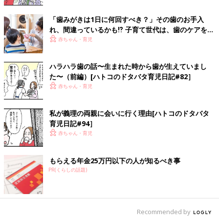
「歯みがきは1日に何回すべき？」その歯のお手入
れ、間違っているかも⁉ 子育て世代は、歯のケアをア
ップデートして
赤ちゃん・育児
ハラハラ歯の話〜生まれた時から歯が生えていまし
た〜（前編）[ハトコのドタバタ育児日記#82］
赤ちゃん・育児
私が義理の両親に会いに行く理由[ハトコのドタバタ
育児日記#94］
赤ちゃん・育児
もらえる年金25万円以下の人が知るべき事
PR(くらしの話題)
Recommended by