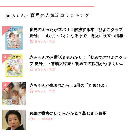
赤ちゃん・育児の人気記事ランキング
育児の困ったがズバリ！解決する本『ひよこクラブ
夏号』 4カ月～2才になるまで、育児に役立つ情報が
いっぱい！
赤ちゃん・育児
赤ちゃんのお世話まるわかり！『初めてのひよこクラ
ブ 夏号』〈巻頭大特集〉初めての授乳がうまくい
く！ おっぱい・ミルクの基本と夏のトラブル 解決テ
赤ちゃん・育児
ク
赤ちゃんが生まれたら！2冊の「たまひよ」
赤ちゃん・育児
お墓の撤去にいくらかかる？墓じまい費用
PR(くらしの話題)