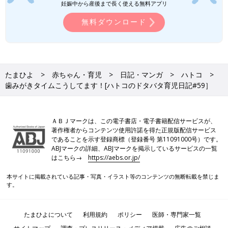
妊娠中から産後まで長く使える無料アプリ
無料ダウンロード
たまひよ
赤ちゃん・育児
日記・マンガ
ハトコ
歯みがきタイムこうしてます！[ハトコのドタバタ育児日記#59］
ＡＢＪマークは、この電子書店・電子書籍配信サービスが、
著作権者からコンテンツ使用許諾を得た正規版配信サービス
であることを示す登録商標（登録番号 第11091000号）です。
ABJマークの詳細、ABJマークを掲示しているサービスの一覧
はこちら→
https://aebs.or.jp/
本サイトに掲載されている記事・写真・イラスト等のコンテンツの無断転載を禁じま
す。
たまひよについて
利用規約
ポリシー
医師・専門家一覧