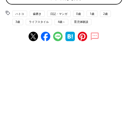
ハトコ
歯磨き
日記・マンガ
0歳
1歳
2歳
3歳
ライフスタイル
4歳～
育児体験談