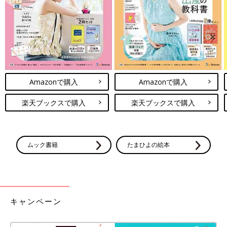
●インスタグラム（
＠hatocotoco
）
●ブログ
「ハトコの小部屋」
●Twitter
@hatoco_o
■新着マンガをお知らせ！たまひよONLINEインスタグラム
（@tamahiyo_online）
Amazonで購入
Amazonで購入
前の話
次の話
脚がむずむず…私の
一覧
うっかり！？男の子の
楽天ブックスで購入
楽天ブックスで購入
妊娠中のマイナート
トイトレ失敗談［ハト
ラブル[ハトコのドタ
コのドタバタ育児日記
バタ育児日記#58］
#60］
ムック書籍
たまひよの絵本
キャンペーン