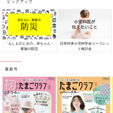
神経のない歯はだんだんと色も悪くなってきて、差し歯を検討す
ピックアップ
るにつけ、「あの時きちんと
歯みがき
していれば…！」と過去に
丁寧に歯みがきしてこなかった自分を恨みます。
自分の子には同じ轍を踏んでほしくないし、歯は本当に大事なの
で歯みがきはきちんとさせたいのですが、毎度スムーズとはいか
ず…。
テンションが上がるように褒めまくってみたり、演じてみたり、
可愛い歯ブラシを買ってみたり、あれこれ試行錯誤しています。
日本外来小児科学会リーフレッ
六星占術 細木かおりさんの人生
それでは、次回もどうぞお楽しみに！
ト検討会
相談
・
ハトコの記事一覧
・
たまひよONLINEの育児マンガ一覧はこちら
最新号
●ハトコ
埼玉出身の漫画家・イラストレーター。
2016年生まれの兄と2018年生まれの弟。２学年差兄弟の子育て
中。
著作は『ひみつのローソンスイーツ開発室』『うますぎ！東京ギ
ョーザ』『ご当地グルメコミックエッセイ まんぷく埼玉』『不
調女子ハトコの生姜まみれ生活30日間』『結婚できる気がしませ
ん。』（すべてKADOKAWA／メディアファクトリー）など