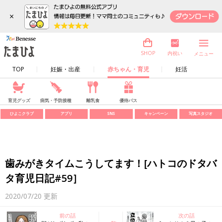
×
内祝い
SHOP
メニュー
TOP
妊娠・出産
赤ちゃん・育児
妊活
育児グッズ
病気・予防接種
離乳食
優待パス
ひよこクラブ
アプリ
SNS
キャンペーン
写真スタジオ
歯みがきタイムこうしてます！[ハトコのドタバ
タ育児日記#59］
2020/07/20
更新
前の話
次の話