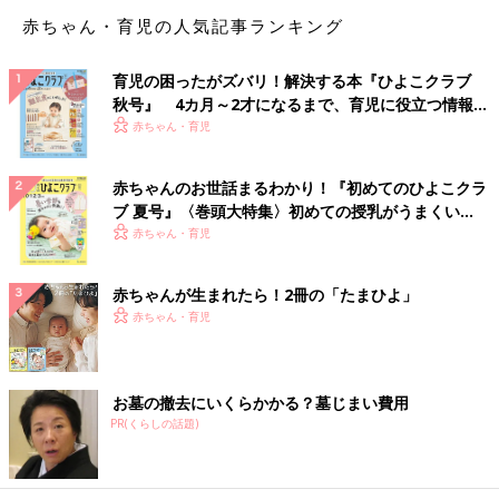
赤ちゃん・育児の人気記事ランキング
育児の困ったがズバリ！解決する本『ひよこクラブ
秋号』 4カ月～2才になるまで、育児に役立つ情報が
いっぱい！
赤ちゃん・育児
赤ちゃんのお世話まるわかり！『初めてのひよこクラ
ブ 夏号』〈巻頭大特集〉初めての授乳がうまくい
く！ おっぱい・ミルクの基本と夏のトラブル 解決テ
赤ちゃん・育児
ク
赤ちゃんが生まれたら！2冊の「たまひよ」
赤ちゃん・育児
お墓の撤去にいくらかかる？墓じまい費用
PR(くらしの話題)