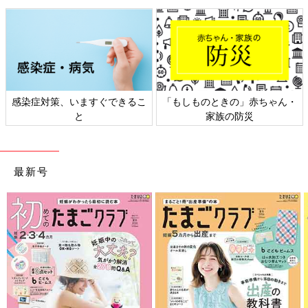
自分自身はずっとショートカットなのでしばることもなく、長女
を育てたはずなのにヘアアレンジの腕は上達せず…。
幼稚園などで綺麗に編み込まれた可愛い髪型の子を見るたびに、
尊敬のまなざしで見とれてしまいます。
家で過ごすだけなら、ご飯を食べるときにバッサーってならなけ
感染症対策、いますぐできるこ
「もしものときの」赤ちゃん・
ればいっか♪と、ただゴムでしばればいいのですが、問題なのは
と
家族の防災
幼稚園がある日。
頭が大きい次女は、帽子がかぶれなくなるんですよ…。
かといって耳の下でしばると、マスクや帽子のゴムが引っかかっ
最新号
て取れなくなる！なんで！？
毎日あれこれ試行錯誤しながら幼稚園に通っていたら、ぼさぼさ
の髪を見かねたのか？先生が編み込みにしてくれたそう！えー、
可愛い！！
しかも可愛いだけじゃなく帽子をかぶっても邪魔にならないし、
何これめっちゃいいじゃん！
編み込み…。