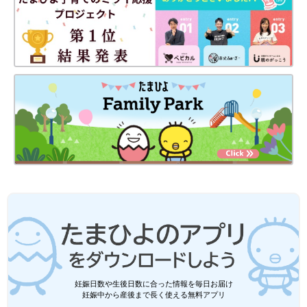
静岡の田舎町在住。
高校生の長女、中学生の長男、そして10年ぶりに妊娠・出産した
末っ子次女は、あっという間に幼稚園児に！妊娠・育児の記録を
（
インスタグラム
）にて公開中。
●
Twitter／@maoppachi
●
webサイト／maoppachi
■新着マンガをお知らせ！たまひよONLINEインスタグラム
（@tamahiyo_online）
前の話
次の話
第二次ようちえんイ
一覧
極秘ミッション！コー
妊娠日数や生後日数に合った情報を毎日お届け
ヤイヤ期[10年ぶりに
ドネーム：クリスマス
妊娠中から産後まで長く使える無料アプリ
出産しました#184]
[10年ぶりに出産しまし
た#186]