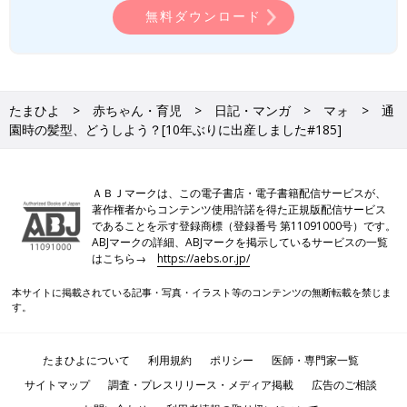
無料ダウンロード
たまひよ
赤ちゃん・育児
日記・マンガ
マォ
通
園時の髪型、どうしよう？[10年ぶりに出産しました#185]
ＡＢＪマークは、この電子書店・電子書籍配信サービスが、
著作権者からコンテンツ使用許諾を得た正規版配信サービス
であることを示す登録商標（登録番号 第11091000号）です。
ABJマークの詳細、ABJマークを掲示しているサービスの一覧
はこちら→
https://aebs.or.jp/
本サイトに掲載されている記事・写真・イラスト等のコンテンツの無断転載を禁じま
す。
たまひよについて
利用規約
ポリシー
医師・専門家一覧
サイトマップ
調査・プレスリリース・メディア掲載
広告のご相談