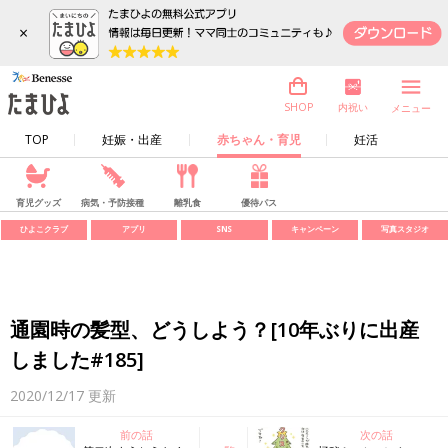
×
内祝い
SHOP
メニュー
TOP
妊娠・出産
赤ちゃん・育児
妊活
育児グッズ
病気・予防接種
離乳食
優待パス
ひよこクラブ
アプリ
SNS
キャンペーン
写真スタジオ
通園時の髪型、どうしよう？[10年ぶりに出産
しました#185]
2020/12/17
更新
前の話
次の話