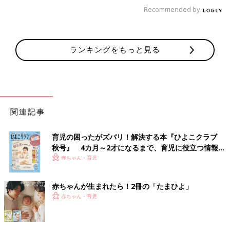
Recommended by
ランキングをもっと見る
関連記事
育児の困ったがズバリ！解決する本『ひよこクラブ
秋号』 4カ月～2才になるまで、育児に役立つ情報が
いっぱい！
赤ちゃん・育児
赤ちゃんが生まれたら！2冊の「たまひよ」
赤ちゃん・育児