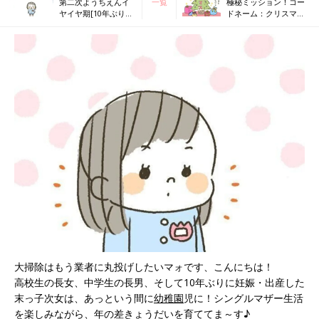
第二次ようちえんイ
一覧
極秘ミッション！コー
ヤイヤ期[10年ぶりに
ドネーム：クリスマス
出産しました#184]
[10年ぶりに出産しまし
た#186]
大掃除はもう業者に丸投げしたいマォです、こんにちは！
高校生の長女、中学生の長男、そして10年ぶりに妊娠・出産した
末っ子次女は、あっという間に
幼稚園
児に！シングルマザー生活
を楽しみながら、年の差きょうだいを育ててま～す♪