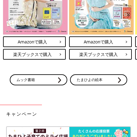
長女がまだ幼稚園児だった頃に動画でやり方を検索してやってみ
ようとしたけれど、全然できなすぎて封印した編み込み…。
今度こそマスターしたい！
動画では軽くスイッスイッと髪をとってキッチリ編んでいくの
に、実際にやってみるとゆるゆるボサボサでぐちゃぐちゃになる
Amazonで購入
Amazonで購入
～(涙)
もうちょっと髪が伸びたらやりやすくなる？いやいや、先生はこ
楽天ブックスで購入
楽天ブックスで購入
の長さでも綺麗に編んでくれてたから！
まだまだ練習中ですが、上手に編めるようになったらぜひ写真付
きで報告したいです！(笑)
ムック書籍
たまひよの絵本
お楽しみに！
次回に続く。
・
[10年ぶりに出産しました]記事一覧
キャンペーン
・
たまひよONLINEの育児マンガ一覧はこちら
[マォ]