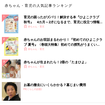
赤ちゃん・育児の人気記事ランキング
育児の困ったがズバリ！解決する本『ひよこクラブ
秋号』 4カ月～2才になるまで、育児に役立つ情報が
いっぱい！
赤ちゃん・育児
赤ちゃんのお世話まるわかり！『初めてのひよこクラ
ブ 夏号』〈巻頭大特集〉初めての授乳がうまくい
く！ おっぱい・ミルクの基本と夏のトラブル 解決テ
赤ちゃん・育児
ク
赤ちゃんが生まれたら！2冊の「たまひよ」
赤ちゃん・育児
お墓の撤去にいくらかかる？墓じまい費用
PR(くらしの話題)