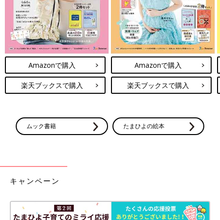
しちゃいました。
さすがにずっとは見ていられなかったのですが、翌日確認すると
そこにはもうぬけがらが残されているだけ。無事に羽化できて良
かったなぁ。
あっ、ただのセミの観察日記になってますね(笑)
Amazonで購入
Amazonで購入
そんな感じで夏休みを満喫している私たちですが、中学校は８月
楽天ブックスで購入
楽天ブックスで購入
になってもまだ学校があり、夏休みも2週間ほど。
臨時休校があったから仕方がないとはいえ、暑い中登校するだけ
でもう疲れちゃいますよね。
ムック書籍
たまひよの絵本
真冬でも家では半袖半ズボンな長男。
マスク必須で、運動部だし、暑くて体調を崩すこともしばし
ば…。
皆さんも体調管理にはくれぐれもお気をつけてくださいねー！
キャンペーン
次回に続く。
・
[10年ぶりに出産しました]記事一覧