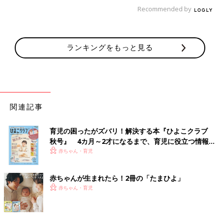
Recommended by
ランキングをもっと見る
関連記事
育児の困ったがズバリ！解決する本『ひよこクラブ
秋号』 4カ月～2才になるまで、育児に役立つ情報が
いっぱい！
赤ちゃん・育児
赤ちゃんが生まれたら！2冊の「たまひよ」
赤ちゃん・育児