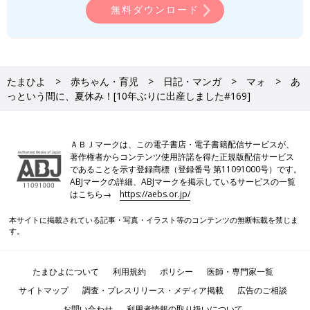
ぶりに出産しました
#170]
無料ダウンロード
#168]
たまひよ
赤ちゃん・育児
日記・マンガ
マォ
あ
っという間に、夏休み！[10年ぶりに出産しました#169]
ＡＢＪマークは、この電子書店・電子書籍配信サービスが、
著作権者からコンテンツ使用許諾を得た正規版配信サービス
であることを示す登録商標（登録番号 第11091000号）です。
ABJマークの詳細、ABJマークを掲示しているサービスの一覧
はこちら→
https://aebs.or.jp/
本サイトに掲載されている記事・写真・イラスト等のコンテンツの無断転載を禁じま
す。
たまひよについて
利用規約
ポリシー
医師・専門家一覧
サイトマップ
調査・プレスリリース・メディア掲載
広告のご相談
お問い合わせ
利用者情報の取り扱いについて