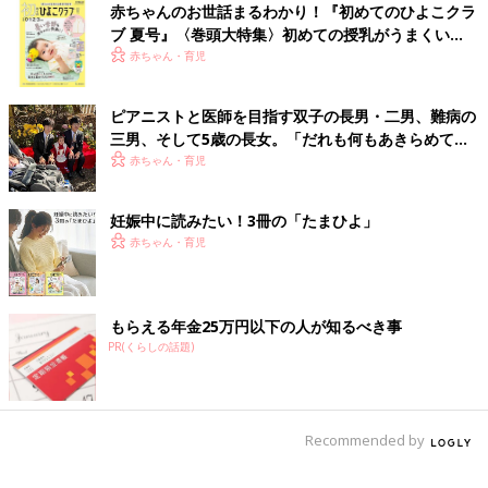
赤ちゃんのお世話まるわかり！『初めてのひよこクラ
ブ 夏号』〈巻頭大特集〉初めての授乳がうまくい
く！ おっぱい・ミルクの基本と夏のトラブル 解決テ
赤ちゃん・育児
ク
ピアニストと医師を目指す双子の長男・二男、難病の
三男、そして5歳の長女。「だれも何もあきらめてほ
しくない」母の思い
赤ちゃん・育児
妊娠中に読みたい！3冊の「たまひよ」
赤ちゃん・育児
もらえる年金25万円以下の人が知るべき事
PR(くらしの話題)
Recommended by