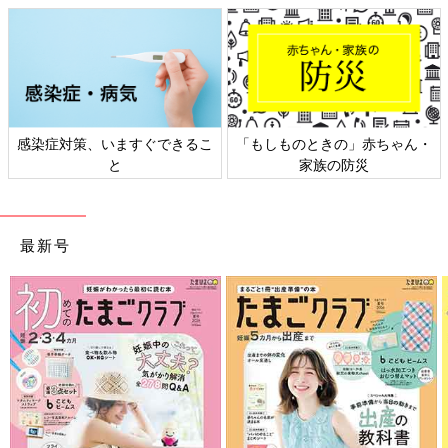
小中学校と違って今年度中に学ばなければいけない範囲もないか
らか？次女の幼稚園の夏休みは当初の予定通りで、９月１日まで
がっつり40日以上お休みです…。
夏休み明けの登園がちょっと怖い…(笑)
感染症対策、いますぐできるこ
「もしものときの」赤ちゃん・
ただ、暑い中、徒歩送迎しなくてもいいのは、すごく楽ですね
と
家族の防災
～。
その代わりに、元気の有り余っている次女を外遊びに連れて行か
なければなりません。
最新号
児童館や人が多い大きな公園は避けているので、いつも近所の小
さな公園などで遊んでいます。
先日はたくさんのセミのぬけがらを集め、服につけてブローチに
したり、「こんにちは～」とお人形ごっこしたりしました(笑)
中身の詰まっているぬけがら（というか幼虫ですね笑）を見つけ
たときは、次女よりも私のほうが大興奮！
はじめは背中も開いておらず、30分くらいで背中から薄黄緑色っ
ぽいセミの姿が見え始めて、なかなか見られないその光景に感動