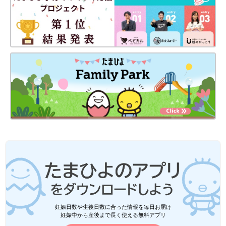
・
たまひよONLINEの育児マンガ一覧はこちら
[マォ]
静岡の田舎町在住。
高校生の長女、中学生の長男、そして10年ぶりに妊娠・出産した
末っ子次女は、あっという間に幼稚園児に！妊娠・育児の記録を
（
インスタグラム
）にて公開中。
●
Twitter／@maoppachi
●
webサイト／maoppachi
妊娠日数や生後日数に合った情報を毎日お届け
前の話
次の話
妊娠中から産後まで長く使える無料アプリ
卒業後のランドセル
一覧
入園後のトイレ事情[10
でリメイク！？[10年
年ぶりに出産しました