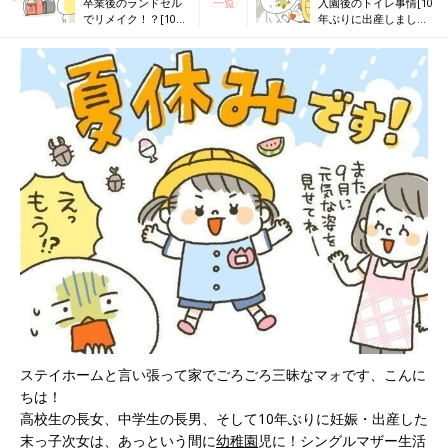
卒業後のランドセル
一覧
入園後のトイレ事情[10
でリメイク！？[10年
年ぶりに出産しました
ぶりに出産しました
#170]
#168]
ステイホームと言い張って家でごろごろ三昧なマォです、こんに
ちは！
高校生の長女、中学生の長男、そして10年ぶりに妊娠・出産した
末っ子次女は、あっという間に
幼稚園
児に！シングルマザー生活