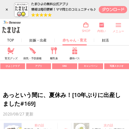
×
内祝い
SHOP
メニュー
TOP
妊娠・出産
赤ちゃん・育児
妊活
育児グッズ
病気・予防接種
離乳食
優待パス
ひよこクラブ
アプリ
SNS
キャンペーン
写真スタジオ
あっという間に、夏休み！[10年ぶりに出産し
ました#169]
2020/08/27
更新
前の話
次の話