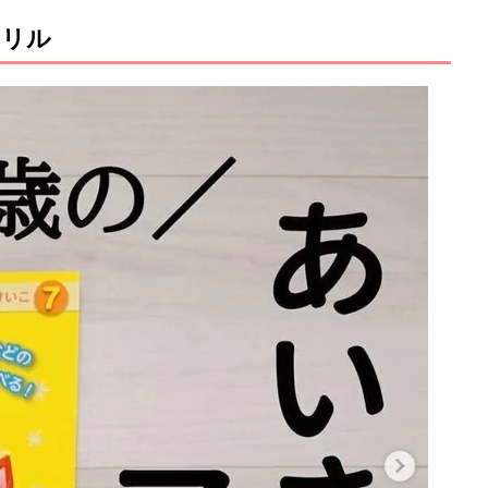
ドリル
M
u
t
e