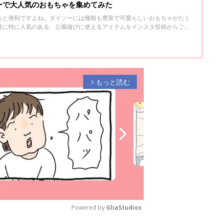
ーで大人気のおもちゃを集めてみた
ると便利ですよね。ダイソーには種類も豊富で可愛らしいおもちゃがたく
夏に特に人気のある、公園遊びに使えるアイテムをインスタ投稿からご紹
もっと読む
arrow_forward_ios
Powered by 
GliaStudios