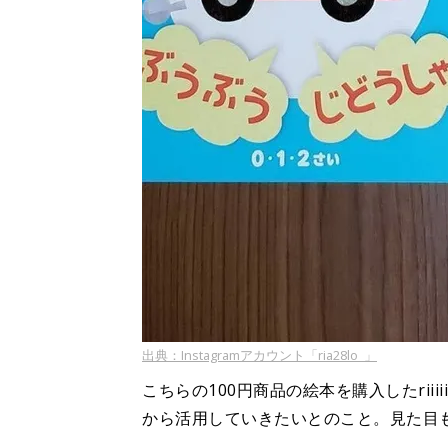
出典：Instagramアカウント「ria28lo_」
こちらの100円商品の絵本を購入したrii
から活用していきたいとのこと。見た目も