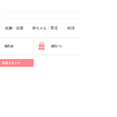
妊娠・出産
赤ちゃん・育児
妊活
離乳食
優待パス
写真スタジオ