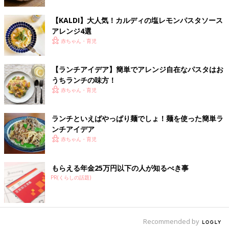
【KALDI】大人気！カルディの塩レモンパスタソース
アレンジ4選
赤ちゃん・育児
【ランチアイデア】簡単でアレンジ自在なパスタはお
出典：Instagramアカウント「__aochan.cafe」
うちランチの味方！
赤ちゃん・育児
__aochan.cafeさんは、アボカドクリームパスタを作ったそう。
アボカドと豆乳をコトコト煮て、茹でておいたパスタを絡めるだ
けの簡単パスタとのことですよ♪
ランチといえばやっぱり麺でしょ！麺を使った簡単ラ
ンチアイデア
凍らせておいた出汁で簡単冷製パスタ
赤ちゃん・育児
もらえる年金25万円以下の人が知るべき事
PR(くらしの話題)
Recommended by