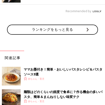
出典：Instagramアカウント「mickey_ririku」
Recommended by
mickey_ririkuさんはコンビニで購入した冷凍野菜を使って和風パ
スタを作ったそう。冷凍野菜を活用すると作業がぐっと簡単にな
っていいですよね。
ランキングをもっと見る
コトコト煮てあえるだけで本格パスタ
関連記事
ママお墨付き！簡単・おいしいパスタレシピ＆パスタ
ソース9選
赤ちゃん・育児
麺類はどのくらいの頻度で食卓に？作る機会の多いパ
スタ、簡単＆まんねりしない味変テク
赤ちゃん・育児