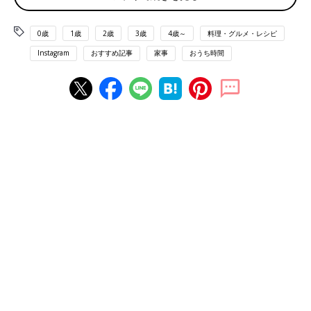
0歳
1歳
2歳
3歳
4歳～
料理・グルメ・レシピ
Instagram
おすすめ記事
家事
おうち時間
出典：Instagramアカウント「misapi」
misapiさんは、お友達が遊びにきたときにおもてなし料理として
こちらの桃を使ったパスタを作ったそう♪ 桃の甘さと生ハムのし
ょっぱさがマッチして、お友達にも好評だったそうです(^^)
冷凍野菜で絶品パスタ