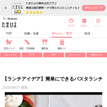
×
内祝い
SHOP
メニュー
TOP
妊娠・出産
赤ちゃん・育児
妊活
育児グッズ
病気・予防接種
離乳食
優待パス
ひよこクラブ
アプリ
SNS
キャンペーン
写真スタジオ
【ランチアイデア】簡単にできるパスタランチ
2020/08/21
更新