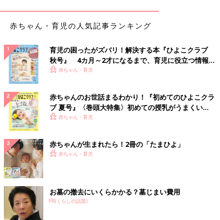
赤ちゃん・育児の人気記事ランキング
育児の困ったがズバリ！解決する本『ひよこクラブ
秋号』 4カ月～2才になるまで、育児に役立つ情報が
いっぱい！
赤ちゃん・育児
赤ちゃんのお世話まるわかり！『初めてのひよこクラ
ブ 夏号』〈巻頭大特集〉初めての授乳がうまくい
く！ おっぱい・ミルクの基本と夏のトラブル 解決テ
赤ちゃん・育児
ク
赤ちゃんが生まれたら！2冊の「たまひよ」
赤ちゃん・育児
お墓の撤去にいくらかかる？墓じまい費用
PR(くらしの話題)