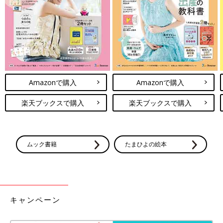
出典：Instagramアカウント「AYANE」
AYANEさんは、めんつゆを使ってあっさりとした味わいのパス
タを作ったそう。これからの暑い季節にぴったりですね！
【ランチアイデア】簡単でアレンジ自在
なパスタはおうちランチの味方！
おうちランチにパスタを活用しているママやパ
Amazonで購入
Amazonで購入
パ必見！今回は簡単なアレンジでおしゃれなパ
スタに変身しちゃうレシピをインスタからご紹
楽天ブックスで購入
楽天ブックスで購入
介します(^^) 例年に比べると、今後もおうちで
過ごす時間も増えそうなのでぜひ参考にしてみ
今回は簡単にできるパスタランチをご紹介しました。おうちで簡
てくださいね。
単に真似できるものばかりなのでぜひ参考にしてみてください
ムック書籍
たまひよの絵本
ね。
(文：Ayaka)
※記事内容でご紹介している投稿、リンク先は、削除される場合
があります。あらかじめご了承ください。
キャンペーン
※記事の内容は記載当時の情報であり、現在と異なる場合があり
ます。