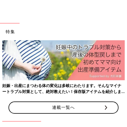
特集
出典：Instagramアカウント「asami」
妊娠・出産にまつわる体の変化は多岐にわたります。そんなマイナ
asamiさんは、冷製パスタを作ったとのこと(^^) コンソメで作っ
ートラブル対策として、絶対教えたい！保存版アイテムを紹介しま
ておいた出汁をかき氷機で削ってパスタにかけたそうですよ♪ 暑
す。
い季節にぴったりですよね！
連載一覧へ
めんつゆであっさりパスタ