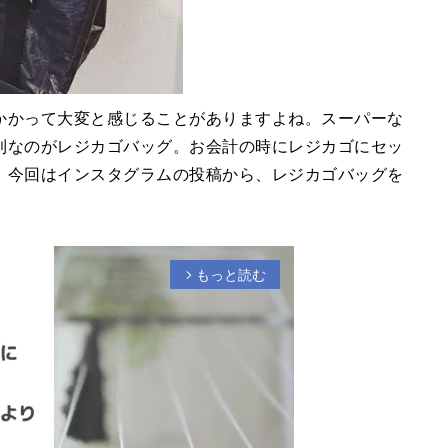
かかって大変と感じることがありますよね。スーパーな
利なのがレジカゴバッグ。お会計の時にレジカゴにセッ
。今回はインスタグラムの投稿から、レジカゴバッグを
もっと読む
arrow_forward_ios