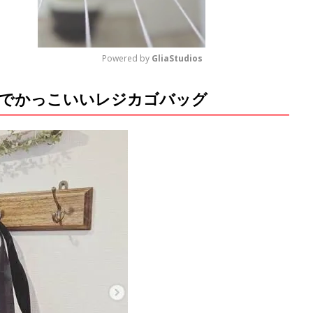
Powered by 
GliaStudios
ルでかっこいいレジカゴバッグ
M
u
t
e