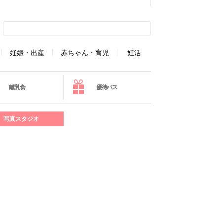
妊娠・出産
赤ちゃん・育児
妊活
離乳食
優待パス
写真スタジオ