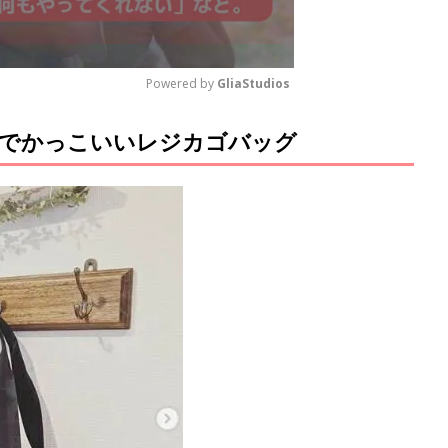
Powered by 
GliaStudios
ルでかっこいいレジカゴバッグ
M
u
t
e