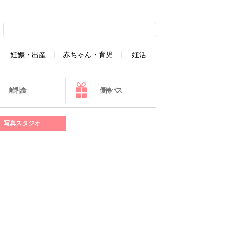
妊娠・出産
赤ちゃん・育児
妊活
離乳食
優待パス
写真スタジオ