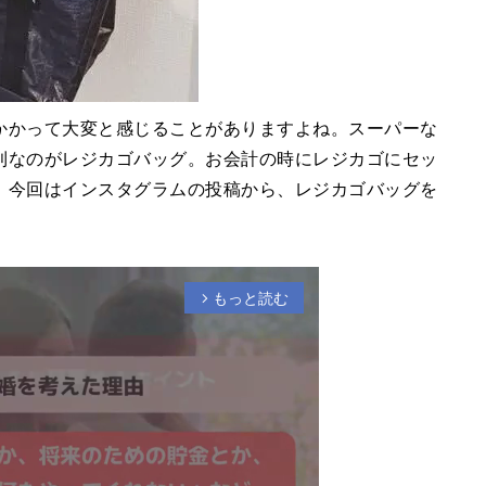
かかって大変と感じることがありますよね。スーパーな
利なのがレジカゴバッグ。お会計の時にレジカゴにセッ
。今回はインスタグラムの投稿から、レジカゴバッグを
もっと読む
arrow_forward_ios