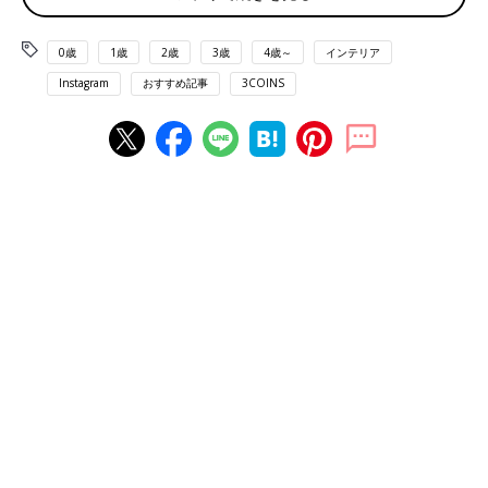
出典：Instagramアカウント「_.rgy___」
0歳
1歳
2歳
3歳
4歳～
インテリア
_.rgy___さんが購入したのはU字型の陶器フラワーベース。プチプ
Instagram
おすすめ記事
3COINS
ラで購入できたとのことでとても喜んでいるようです。U字なの
が個性的でおしゃれですね。
小物収納に便利！ロゴ巾着