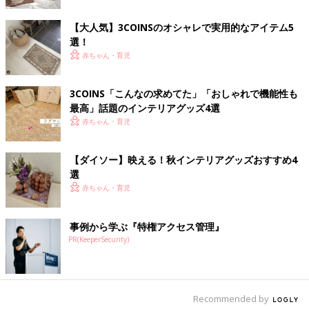
【大人気】3COINSのオシャレで実用的なアイテム5
選！
赤ちゃん・育児
3COINS「こんなの求めてた」「おしゃれで機能性も
最高」話題のインテリアグッズ4選
赤ちゃん・育児
【ダイソー】映える！秋インテリアグッズおすすめ4
選
赤ちゃん・育児
事例から学ぶ『特権アクセス管理』
PR(KeeperSecurity)
Recommended by