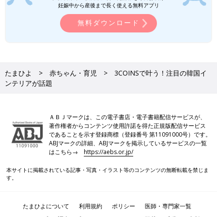
妊娠中から産後まで長く使える無料アプリ
無料ダウンロード
たまひよ
赤ちゃん・育児
3COINSで叶う！注目の韓国イ
ンテリアが話題
ＡＢＪマークは、この電子書店・電子書籍配信サービスが、
著作権者からコンテンツ使用許諾を得た正規版配信サービス
であることを示す登録商標（登録番号 第11091000号）です。
ABJマークの詳細、ABJマークを掲示しているサービスの一覧
はこちら→
https://aebs.or.jp/
本サイトに掲載されている記事・写真・イラスト等のコンテンツの無断転載を禁じま
す。
たまひよについて
利用規約
ポリシー
医師・専門家一覧