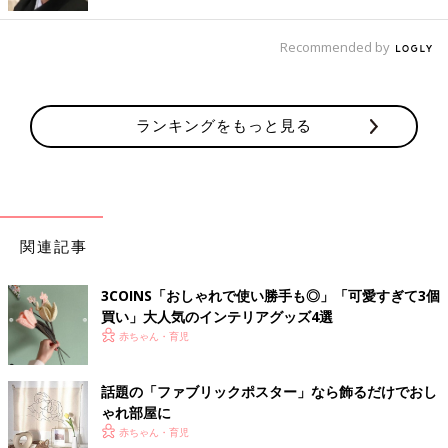
Recommended by
ランキングをもっと見る
関連記事
3COINS「おしゃれで使い勝手も◎」「可愛すぎて3個
買い」大人気のインテリアグッズ4選
出典：Instagramアカウント「ano.ai」
赤ちゃん・育児
あいさんが購入したのはファブリックポスター。発売日を心待ち
にしていたそうですよ。紙製のポスターでなく布製というのがお
しゃれポイントですよね。
話題の「ファブリックポスター」なら飾るだけでおし
ゃれ部屋に
赤ちゃん・育児
ドライフラワーがあるだけでおしゃれ空間に！