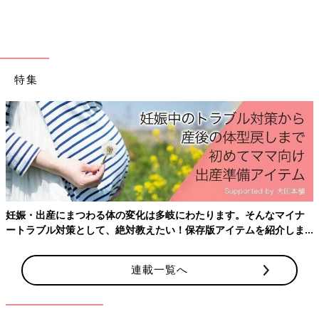
出典：Instagramアカウント「my.whitechoco」
ShiroChocoさんが購入したのはドライフラワー。生花とは違っ
たくすんだ色合いが空間に優しさを生み出しますよね。フラワー
ベースに飾ったり逆さにして壁に吊るしたりするのもよさそうで
は？
特集
こんなときだからお部屋改造！
【3COINS】みんなのアイデアは？
外出できない今、せめて部屋のなかを快適にし
たいという人が多くいます。そこで、今回はイ
ンスタからおしゃれなインテリアアイデアを集
めてみました。みんなが大好きな３COINSで
す。SHOPに行けなくても、達人たちのアイデ
話題の韓国インテリアにぴったりな
3COINS
のアイテムをご紹介
アを眺めるだけでも楽しくなれちゃいます♪
しました。他にも韓国インテリアを実現にするのにぴったりなア
妊娠・出産にまつわる体の変化は多岐にわたります。そんなマイナ
ぜひ最後までご覧くださいね。
イテムが揃っているようなので、気になる方はお店でチェックし
ートラブル対策として、絶対教えたい！保存版アイテムを紹介しま
てみてくださいね。
す。
連載一覧へ
(文：冬白朱)
※記事内容でご紹介している投稿、リンク先は、削除される場合
があります。あらかじめご了承ください。