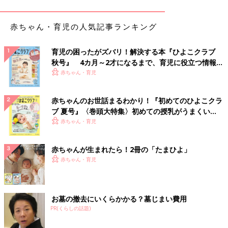
赤ちゃん・育児の人気記事ランキング
育児の困ったがズバリ！解決する本『ひよこクラブ
秋号』 4カ月～2才になるまで、育児に役立つ情報が
いっぱい！
赤ちゃん・育児
出典：Instagramアカウント「et.toi」
赤ちゃんのお世話まるわかり！『初めてのひよこクラ
etowaさんが購入したのはロゴ巾着。お部屋の中のこまごまとし
ブ 夏号』〈巻頭大特集〉初めての授乳がうまくい
た収納にはこの巾着が活躍してくれそうです。小物を巾着にしま
く！ おっぱい・ミルクの基本と夏のトラブル 解決テ
赤ちゃん・育児
えば、見せる収納をおしゃれに実現できますね。
ク
赤ちゃんが生まれたら！2冊の「たまひよ」
さり気なくも存在感◎ファブリックポスター
赤ちゃん・育児
お墓の撤去にいくらかかる？墓じまい費用
PR(くらしの話題)