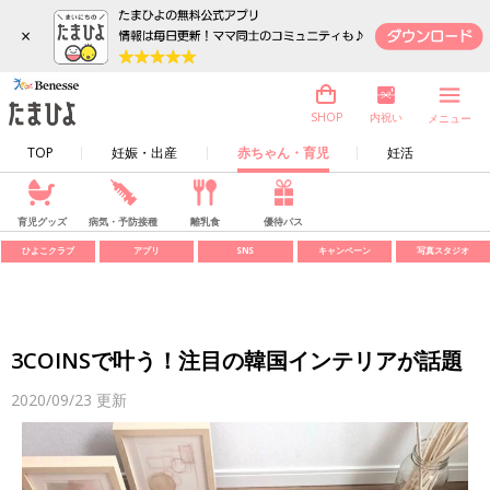
×
内祝い
SHOP
メニュー
TOP
妊娠・出産
赤ちゃん・育児
妊活
育児グッズ
病気・予防接種
離乳食
優待パス
ひよこクラブ
アプリ
SNS
キャンペーン
写真スタジオ
3COINSで叶う！注目の韓国インテリアが話題
2020/09/23
更新