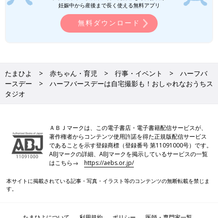
妊娠中から産後まで長く使える無料アプリ
無料ダウンロード
たまひよ
赤ちゃん・育児
行事・イベント
ハーフバ
ースデー
ハーフバースデーは自宅撮影も！おしゃれなおうちス
タジオ
ＡＢＪマークは、この電子書店・電子書籍配信サービスが、
著作権者からコンテンツ使用許諾を得た正規版配信サービス
であることを示す登録商標（登録番号 第11091000号）です。
ABJマークの詳細、ABJマークを掲示しているサービスの一覧
はこちら→
https://aebs.or.jp/
本サイトに掲載されている記事・写真・イラスト等のコンテンツの無断転載を禁じま
す。
たまひよについて
利用規約
ポリシー
医師・専門家一覧