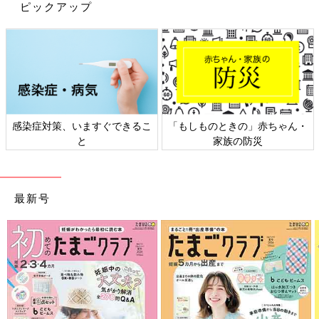
の投稿からご紹介します。
ピックアップ
して自宅でもおしゃれにハーフバースデーの撮影をすることがで
きます。ぜひ参考にしてみてくださいね。
(文：まり)
※記事内容でご紹介している投稿、リンク先は、削除される場合
があります。あらかじめご了承ください。
※記事の内容は記載当時の情報であり、現在と異なる場合があり
感染症対策、いますぐできるこ
「もしものときの」赤ちゃん・
ます。
と
家族の防災
最新号