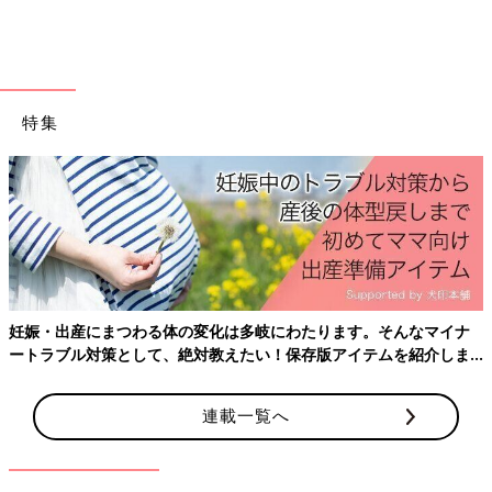
特集
出典：Instagramアカウント「fuu.227」
fu-chan mamaさんはピンク系で統一したセットでハーフバース
デーの写真を撮影。飾りはほとんどが
100均
のものを利用してい
るそうです。やわらかい雰囲気で素敵な写真ですね。
ハーフバースデーのお祝い！思い出に残
妊娠・出産にまつわる体の変化は多岐にわたります。そんなマイナ
る撮影アイデア
ートラブル対策として、絶対教えたい！保存版アイテムを紹介しま
生後6ヶ月をお祝いするハーフバースデー。表
す。
情豊かにできることも少しずつ増え、毎日が楽
連載一覧へ
しい時期ですよね。そんな大切な時期を家族で
お祝いし、思い出に残るよう記念に写真に収め
ておきたいという方も多いようです。今回はハ
インスタグラムの投稿からおうちスタジオの撮影アイデアをご紹
ーフバースデーの素敵な写真をインスタグラム
介しました。タペストリーやバルーン、家にあるものなどを利用