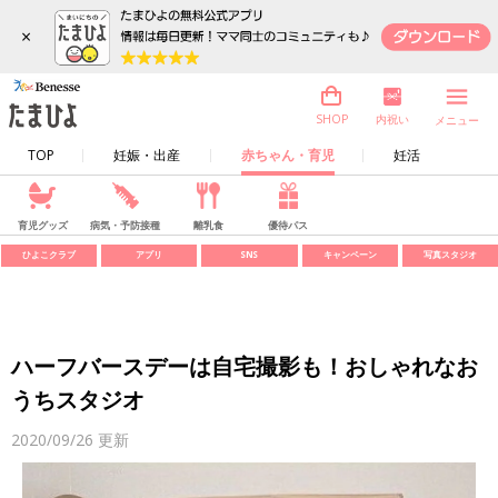
×
内祝い
SHOP
メニュー
TOP
妊娠・出産
赤ちゃん・育児
妊活
育児グッズ
病気・予防接種
離乳食
優待パス
ひよこクラブ
アプリ
SNS
キャンペーン
写真スタジオ
ハーフバースデーは自宅撮影も！おしゃれなお
うちスタジオ
2020/09/26
更新