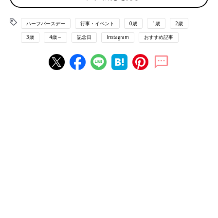
ハーフバースデー
行事・イベント
0歳
1歳
2歳
3歳
4歳～
記念日
Instagram
おすすめ記事
出典：Instagramアカウント「aaayumi1118」
𝚊𝚢𝚞𝚖𝚒さんはタペストリーやバルーン、ドライフラワーなどベ
ージュで統一したセットでハーフバースデーの写真を撮影。ニコ
ニコ顔で可愛いですね。
白で統一！シンプルでかわいいハーフバースデー