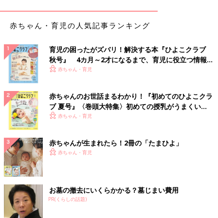
赤ちゃん・育児の人気記事ランキング
育児の困ったがズバリ！解決する本『ひよこクラブ
秋号』 4カ月～2才になるまで、育児に役立つ情報が
いっぱい！
赤ちゃん・育児
赤ちゃんのお世話まるわかり！『初めてのひよこクラ
ブ 夏号』〈巻頭大特集〉初めての授乳がうまくい
く！ おっぱい・ミルクの基本と夏のトラブル 解決テ
赤ちゃん・育児
ク
赤ちゃんが生まれたら！2冊の「たまひよ」
赤ちゃん・育児
出典：Instagramアカウント「rui.ema」
rui.emaさんは白いタペストリーやバルーンをセットしてハーフ
バースデーの写真を撮影。グレーのベビードレスもふわふわして
お墓の撤去にいくらかかる？墓じまい費用
いてかわいいですね。こちらのドレスはプチプラでとてもお買い
PR(くらしの話題)
得だったそうです。