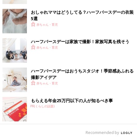
おしゃれママはどうしてる？ハーフバースデーの衣装
100均も上手に利用してハーフバースデーの写真を
5選
撮影！
赤ちゃん・育児
ハーフバースデーは家族で撮影！家族写真を残そう
赤ちゃん・育児
ハーフバースデーはおうちスタジオ！季節感あふれる
撮影アイデア
赤ちゃん・育児
もらえる年金25万円以下の人が知るべき事
PR(くらしの話題)
Recommended by