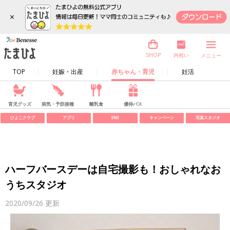
×
内祝い
SHOP
メニュー
TOP
妊娠・出産
赤ちゃん・育児
妊活
育児グッズ
病気・予防接種
離乳食
優待パス
ひよこクラブ
アプリ
SNS
キャンペーン
写真スタジオ
ハーフバースデーは自宅撮影も！おしゃれなお
うちスタジオ
2020/09/26
更新