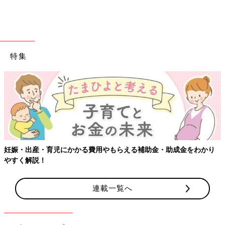
特集
出典：Instagramアカウント「fuu.227」
fu-chan mamaさんはピンク系で統一したセットでハーフバース
デーの写真を撮影。飾りはほとんどが
100均
のものを利用してい
るそうです。やわらかい雰囲気で素敵な写真ですね。
ハーフバースデーのお祝い！思い出に残
妊娠・出産・育児にかかる費用やもらえる補助金・助成金をわかり
る撮影アイデア
やすく解説！
生後6ヶ月をお祝いするハーフバースデー。表
情豊かにできることも少しずつ増え、毎日が楽
連載一覧へ
しい時期ですよね。そんな大切な時期を家族で
お祝いし、思い出に残るよう記念に写真に収め
ておきたいという方も多いようです。今回はハ
インスタグラムの投稿からおうちスタジオの撮影アイデアをご紹
ーフバースデーの素敵な写真をインスタグラム
介しました。タペストリーやバルーン、家にあるものなどを利用