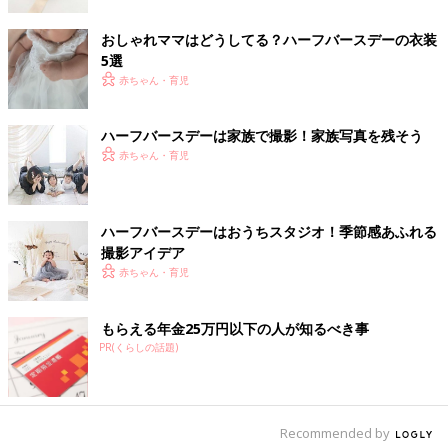
おしゃれママはどうしてる？ハーフバースデーの衣装
100均も上手に利用してハーフバースデーの写真を
5選
撮影！
赤ちゃん・育児
ハーフバースデーは家族で撮影！家族写真を残そう
赤ちゃん・育児
ハーフバースデーはおうちスタジオ！季節感あふれる
撮影アイデア
赤ちゃん・育児
もらえる年金25万円以下の人が知るべき事
PR(くらしの話題)
Recommended by