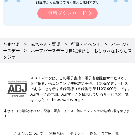
妊娠中から産後まで長く使える無料アプリ
無料ダウンロード
たまひよ
赤ちゃん・育児
行事・イベント
ハーフバ
ースデー
ハーフバースデーは自宅撮影も！おしゃれなおうちス
タジオ
ＡＢＪマークは、この電子書店・電子書籍配信サービスが、
著作権者からコンテンツ使用許諾を得た正規版配信サービス
であることを示す登録商標（登録番号 第11091000号）です。
ABJマークの詳細、ABJマークを掲示しているサービスの一覧
はこちら→
https://aebs.or.jp/
本サイトに掲載されている記事・写真・イラスト等のコンテンツの無断転載を禁じま
す。
たまひよについて
利用規約
ポリシー
医師・専門家一覧