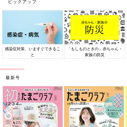
ピックアップ
の投稿からご紹介します。
して自宅でもおしゃれにハーフバースデーの撮影をすることがで
きます。ぜひ参考にしてみてくださいね。
(文：まり)
※記事内容でご紹介している投稿、リンク先は、削除される場合
があります。あらかじめご了承ください。
※記事の内容は記載当時の情報であり、現在と異なる場合があり
感染症対策、いますぐできるこ
「もしものときの」赤ちゃん・
ます。
と
家族の防災
最新号