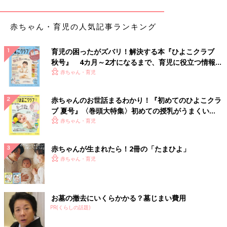
赤ちゃん・育児の人気記事ランキング
育児の困ったがズバリ！解決する本『ひよこクラブ
秋号』 4カ月～2才になるまで、育児に役立つ情報が
いっぱい！
赤ちゃん・育児
赤ちゃんのお世話まるわかり！『初めてのひよこクラ
ブ 夏号』〈巻頭大特集〉初めての授乳がうまくい
く！ おっぱい・ミルクの基本と夏のトラブル 解決テ
赤ちゃん・育児
ク
赤ちゃんが生まれたら！2冊の「たまひよ」
赤ちゃん・育児
出典：Instagramアカウント「rui.ema」
rui.emaさんは白いタペストリーやバルーンをセットしてハーフ
バースデーの写真を撮影。グレーのベビードレスもふわふわして
お墓の撤去にいくらかかる？墓じまい費用
いてかわいいですね。こちらのドレスはプチプラでとてもお買い
PR(くらしの話題)
得だったそうです。