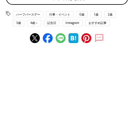
ハーフバースデー
行事・イベント
0歳
1歳
2歳
3歳
4歳～
記念日
Instagram
おすすめ記事
出典：Instagramアカウント「aaayumi1118」
𝚊𝚢𝚞𝚖𝚒さんはタペストリーやバルーン、ドライフラワーなどベ
ージュで統一したセットでハーフバースデーの写真を撮影。ニコ
ニコ顔で可愛いですね。
白で統一！シンプルでかわいいハーフバースデー