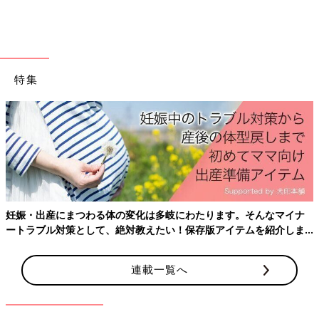
ジ・桜・キンズなどの「雑木類」と呼び分けています。
雑木類はさらに「葉もの」「花もの」「実もの」と特徴を呼び分
けています。
松柏類は、黒松や真柏など丈夫なので初めての方におすすめで
特集
す。
葉ものは、モミジやケヤキなど、新緑・紅葉・落葉と季節の移ろ
いに合わせて楽しめます。
花ものは、桜や梅、椿など開花の特別感を味わえます。
実ものは、ウメモドキやキンズなど、赤や黄色の実の華やかさを
楽しめます。
四季の移ろいに合わせて見頃となる樹種が変わります。
新春の梅の香りは、小さい鉢でもしっかりと芳しく香ります。新
妊娠・出産にまつわる体の変化は多岐にわたります。そんなマイナ
緑が旺盛に芽吹き、夏の花が咲くのを嬉しく見ながら水やりに勤
ートラブル対策として、絶対教えたい！保存版アイテムを紹介しま
しみ、暑さが落ち着いてほっとしていると実が色づいてくる、そ
す。
んなふうに盆栽に水をやる日々の中で季節の変化を感じます。身
近にある樹々だからこそ、枝の伸びや葉の色の変化に気づきやす
連載一覧へ
く「秋がきたな」と感じると、街中の風景も違って見えてきま
す。