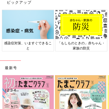
ピックアップ
盆栽は「こうじゃなきゃいけない」ということはありません。植
物を鉢に植え、長く育てて観賞できるようきれいに仕立てて楽し
む文化です。お好きな草木を鉢に植え、季節を楽しむ暮らしを始
めてみませんか。
盆栽は、ベランダやお庭などの日当たり風通しの良いところに置
き、毎日観察しながら水やりしましょう。春秋は1日2回、夏は1
日3回、冬は2日に1回（常緑樹は1日1回）。夏は半日陰に置いて
感染症対策、いますぐできるこ
「もしものときの」赤ちゃん・
日差しを和らげ、冬は軒下で霜と寒風を避けて管理します。水や
と
家族の防災
りをしながら、樹々の成長の変化、季節の変化を楽しんでくださ
い。
最新号