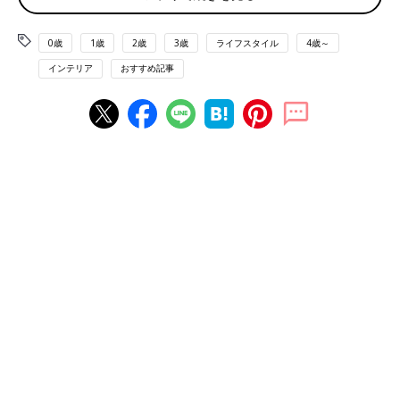
（C）山崎ちえ
0歳
1歳
2歳
3歳
ライフスタイル
4歳～
盆栽は室内に飾るイメージをお持ちの方も多いかと思いますが、
インテリア
おすすめ記事
普段の育てる環境は「屋外」です。いつもはベランダやお庭で日
光と風にあてて元気に育て、時々お部屋に飾って季節をたのしむ
スタイルです。お部屋に飾るのは３〜4日を限度にして、屋外に
出してあげましょう。
盆栽は、基本的に日本の自然に生きる草木を鉢植えにしているの
で、日本の自然環境が適しています。ベランダやお庭などの日当
たり風通しの良い場所に置き、フラワースタンドなどに並べて
「盆栽棚」を作ってあげます。水やりしやすい高さになり、目が
届きやすくこまめな手入れがしやすくなります。
盆栽は、寒さに弱い樹種や暑さに弱い樹種などさまざまあるの
で、その樹が自然に生えている環境（自生地の環境）を参考に、
ご自宅の日当たりや地域の気候に合わせた樹種を選ぶと育てやす
いです。
基本的には、夏はスダレなどで強い日差しを和らげたり、冬は軒
下や発砲スチロールに入れて霜や寒風を避けてあげたりすれば大