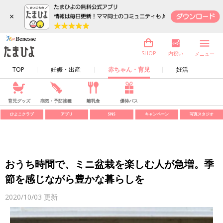
×
内祝い
SHOP
メニュー
TOP
妊娠・出産
赤ちゃん・育児
妊活
育児グッズ
病気・予防接種
離乳食
優待パス
ひよこクラブ
アプリ
SNS
キャンペーン
写真スタジオ
おうち時間で、ミニ盆栽を楽しむ人が急増。季
節を感じながら豊かな暮らしを
2020/10/03
更新