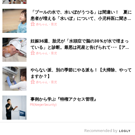
出時にも水切れする心配が減ります。
「プールの水で、水いぼがうつる」は間違い！ 夏に
患者が増える「水いぼ」について、小児科医に聞きま
余分な水は鉢底穴から抜けるので、水をあげすぎて枯れることは
した
赤ちゃん・育児
ありません。むしろ、水が足りなくて枯れることがほとんどで
す。お天気や風が強い日により乾きが早くなります。また、春〜
秋の成長期は乾きが早くなりますので、こまめに確認しましょ
妊娠36週、胎児が「水頭症で脳の30％が水で埋まっ
う。
ている」と診断。最悪は死産と告げられて･･･【アレ
キサンダー病・体験談】
赤ちゃん・育児
雨の日は、しっかり株元まで水が行き渡っていれば水やりしなく
ても大丈夫です。雨の強さによっては、葉にはじかれて根元が湧
やらない派、別の季節にやる派も！【大掃除、やって
いている時もあるので、雨でも油断せず確認します。
ますか？】
雪が降った時は、１〜2日で溶ける降雪量なら、外に出したまま
赤ちゃん・育児
でもかまいません。寒冷地や降雪量の多い地域では雪や霜、寒風
を避け、暖房のない室内や発泡スチロールにいれて寒さから守っ
てあげます。
事例から学ぶ『特権アクセス管理』
PR(KeeperSecurity)
季節の変化を感じる暮らし
盆栽の樹種は大きく分けて、松やヒノキなどの「松柏類」とモミ
Recommended by