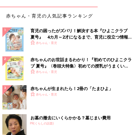
丈夫です。
水やりはどうしたらいい？
赤ちゃん・育児の人気記事ランキング
育児の困ったがズバリ！解決する本『ひよこクラブ
夏号』 4カ月～2才になるまで、育児に役立つ情報が
いっぱい！
赤ちゃん・育児
赤ちゃんのお世話まるわかり！『初めてのひよこクラ
ブ 夏号』〈巻頭大特集〉初めての授乳がうまくい
く！ おっぱい・ミルクの基本と夏のトラブル 解決テ
赤ちゃん・育児
ク
赤ちゃんが生まれたら！2冊の「たまひよ」
赤ちゃん・育児
お墓の撤去にいくらかかる？墓じまい費用
PR(くらしの話題)