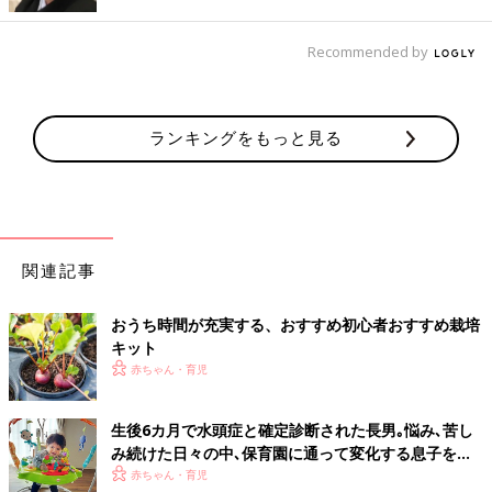
Recommended by
ランキングをもっと見る
（C）山崎ちえ
ミニ盆栽の水やりは「乾いたらたっぷり与える」が基本です。
関連記事
目安は、春秋は1日2回、夏は1日3回、冬は2日に1回（常緑樹は1
日1回）。
おうち時間が充実する、おすすめ初心者おすすめ栽培
水やりは、細かい穴の開いたハス口付きのジョウロやホースのシ
キット
ャワーで根元に届くように四方八方から満遍なくかけて、鉢底穴
赤ちゃん・育児
から水が流れ出るまでたっぷりと与えます。
春秋は朝と昼過ぎ、夏は朝昼晩のタイミングで与えます。
生後6カ月で水頭症と確定診断された長男｡悩み､苦し
日中は外出していて水やりできない方は、受け皿を置いて鉢底穴
み続けた日々の中､保育園に通って変化する息子を見
から水を吸えるようにします。また、ホームセンターなどで売ら
て･･･【X連鎖性遺伝性水頭症】
赤ちゃん・育児
れている自動灌水装置を活用し、タイマーで水やりができれば外