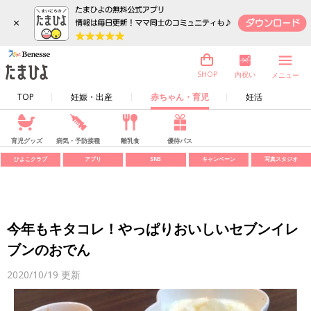
×
内祝い
SHOP
メニュー
TOP
妊娠・出産
赤ちゃん・育児
妊活
育児グッズ
病気・予防接種
離乳食
優待パス
ひよこクラブ
アプリ
SNS
キャンペーン
写真スタジオ
今年もキタコレ！やっぱりおいしいセブンイレ
ブンのおでん
2020/10/19
更新