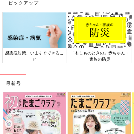
ピックアップ
出典：Instagramアカウント「塩田由美」
塩口由美さんは、夕食のメニューでサバのトマト煮込みとさらし
玉ねぎに、セブンイレブンのおでんをプラス。どれもサッと出せ
るメニューだそうですが、彩りも良く食材もたくさんあるので賑
やかでおいしそうですね。夕食の
時短
メニューに使えて便利です
よね。
感染症対策、いますぐできるこ
「もしものときの」赤ちゃん・
と
家族の防災
これ買い！セブンイレブン秋味スイーツ
が今年も豊作！
さつまいも、栗、かぼちゃ…秋は甘くておいし
い野菜が気になりますよね。セブンイレブンで
最新号
は、おいしい秋野菜を使った新スイーツがたく
さん！今回は、そんなセブンイレブンの秋味ス
イーツを楽しむ様子をインスタグラムの投稿か
いかがでしたか？おでんは好きな具材を好きな量食べられるの
ら集めてみました。おいしいスイーツで食欲の
で、ランチや夕食からお弁当まで、色々な場面で活用できそうで
秋を楽しもう！
すよね！セブンイレブンのおでんは、だしの味も良くおいしいと
人気だそうで、今秋冬シーズン買ってみてくださいね。
（文：かな江）