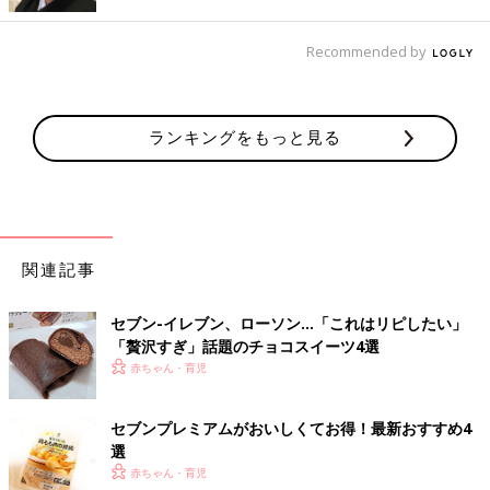
Recommended by
出典：Instagramアカウント「梅里」
梅里さんが購入したのは袋タイプの「おだし染みる おでん か
つおと昆布のうま味。」。8種類入って198円とお得なうえ、だ
ランキングをもっと見る
しの味もとってもおいしかったそうですよ。袋タイプなら他の商
品と一緒にエコバッグにポンと入れて持ち帰れて、冷蔵庫での保
管も楽々。夕食用に家族の分をたくさん買いたい時などに便利で
すよね。
関連記事
自炊派にも高コスパのおでんはバッチリ！
セブン-イレブン、ローソン…「これはリピしたい」
「贅沢すぎ」話題のチョコスイーツ4選
赤ちゃん・育児
セブンプレミアムがおいしくてお得！最新おすすめ4
選
赤ちゃん・育児