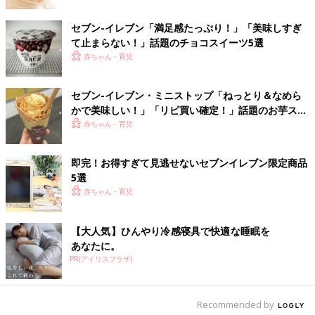
セブン-イレブン「満足感たっぷり！」「美味しすぎ
て止まらない！」話題のチョコスイーツ5選
赤ちゃん・育児
セブン-イレブン・ミニストップ「ねっとり＆なめら
かで美味しい！」「リピ買い確定！」話題のお芋スイ
ーツ4選
赤ちゃん・育児
即完！お得すぎて見逃せないセブンイレブン限定商品
5選
出典：Instagramアカウント「頑張る女子大生」
赤ちゃん・育児
セブンイレブンのおでんを購入して、手作りの副菜とダイエット
メニューを作った頑張る女子大生さん。煮物が好きなんだそうで
【大人気】ひんやり冷感寝具で快適な睡眠を
すが、一人暮らしだと少量の煮物を作るのは難しいため、セブン
あなたに。
イレブンのおでんを購入したんだとか。色々な具材を楽しめてお
PR(アイリスプラザ)
得な価格のセブンイレブンのおでんは高コスパなおかずなので、
自炊派にもピッタリそうですよね。
Recommended by