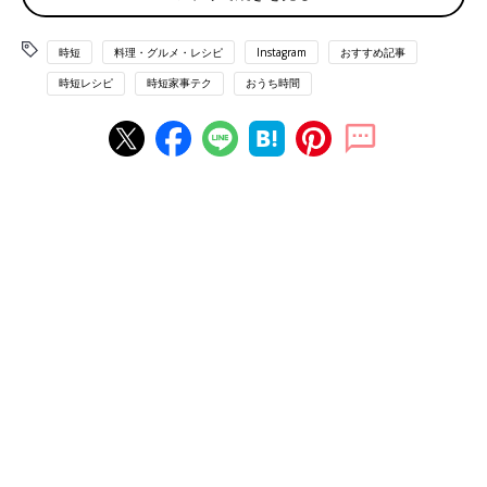
時短
料理・グルメ・レシピ
Instagram
おすすめ記事
時短レシピ
時短家事テク
おうち時間
出典：Instagramアカウント「パコ」
パコさんは、セブンイレブンおでんの他にサラダやおにぎりなど
を購入してランチに。お弁当1個を買うよりも、色々な品を組み
合わせてランチにできるので、ダイエット中にも向いていそうで
すよね。おでんでほっこり温まれるのも嬉しい！
たくさん買っても袋タイプなら持ち帰りやすくスト
ックしやすい