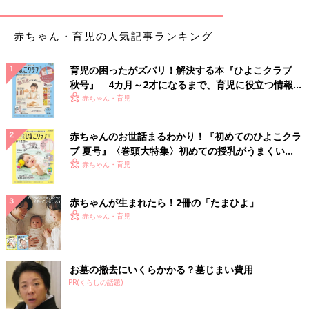
赤ちゃん・育児の人気記事ランキング
育児の困ったがズバリ！解決する本『ひよこクラブ
秋号』 4カ月～2才になるまで、育児に役立つ情報が
いっぱい！
赤ちゃん・育児
赤ちゃんのお世話まるわかり！『初めてのひよこクラ
ブ 夏号』〈巻頭大特集〉初めての授乳がうまくい
く！ おっぱい・ミルクの基本と夏のトラブル 解決テ
赤ちゃん・育児
ク
赤ちゃんが生まれたら！2冊の「たまひよ」
赤ちゃん・育児
お墓の撤去にいくらかかる？墓じまい費用
PR(くらしの話題)