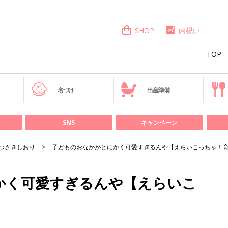
SHOP
内祝い
TOP
き
名づけ
出産準備
SNS
キャンペーン
つざきしおり
子どものおなかがとにかく可愛すぎるんや【えらいこっちゃ！育児
かく可愛すぎるんや【えらいこ
】