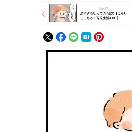
前の話
渋すぎる初めての2語文【えらい
こっちゃ！育児生活#107】