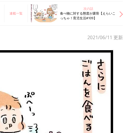
次の話
連載一覧
食べ物に対する態度が露骨【えらいこ
っちゃ！育児生活#109】
2021/06/11
更新