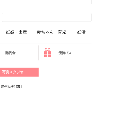
妊娠・出産
赤ちゃん・育児
妊活
離乳食
優待パス
写真スタジオ
生活#108】