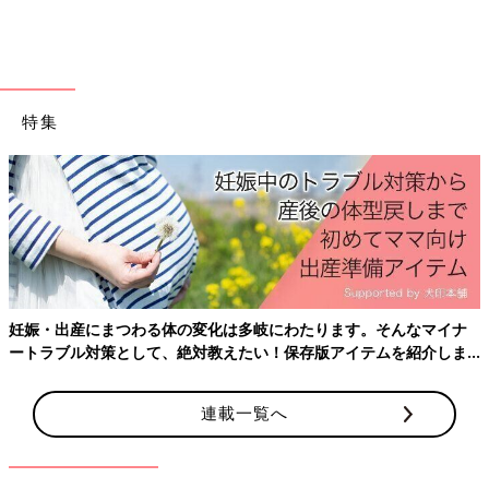
特集
出典：Instagramアカウント「アリーのこもの」
布小物作家「アリーのこもの」さんが娘さんにと作ったこちらの
マスクケースは、ナスカンでランドセルやかばんに付けられるタ
イプ。これなら、マスクケースやマスクをどこかに忘れてくるの
を防止できて便利ですよね。かばんのかわいいアクセントにもな
って◎！
妊娠・出産にまつわる体の変化は多岐にわたります。そんなマイナ
人気のマスクホルダーはお子さんとのハンドメイド
ートラブル対策として、絶対教えたい！保存版アイテムを紹介しま
す。
も楽しい
連載一覧へ