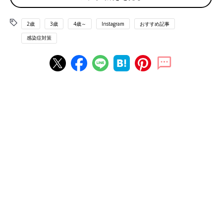
2歳
3歳
4歳～
Instagram
おすすめ記事
感染症対策
出典：Instagramアカウント「ka-saあゆみ」
娘さんのリクエストでマスクケースをハンドメイドしたka-saあ
ゆみさん。娘さんが大好きな生地を使ったので、とても喜んで毎
日使ってくれているそうですよ。ハンドメイドなら、好きな生地
できんちゃく袋や手提げバッグともお揃いに作れて、かわいいで
すよね。
スパンコールがたくさん入ったマスクケースは音も
楽しい！