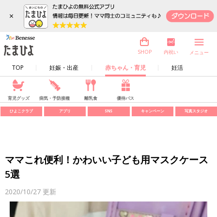
×
内祝い
SHOP
メニュー
TOP
妊娠・出産
赤ちゃん・育児
妊活
育児グッズ
病気・予防接種
離乳食
優待パス
ひよこクラブ
アプリ
SNS
キャンペーン
写真スタジオ
ママこれ便利！かわいい子ども用マスクケース
5選
2020/10/27
更新