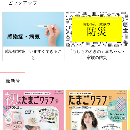
ピックアップ
感染症対策、いますぐできるこ
「もしものときの」赤ちゃん・
と
家族の防災
出典：Instagramアカウント「studio EN」
最新号
studio ENさんも人気の「シャカシャカマスクホルダー」を手作
り。ケースに入れるフレークやリボンの色を変えて、色々な好み
に合わせられるよう模索中だとか。シャカシャカマスクホルダー
は、親子のクラフトイベントなども開催されているようなので、
見かけたら参加してみるのもよいですね。
家でも外出でも役に立つ！マスクケース
はこれからの必需品