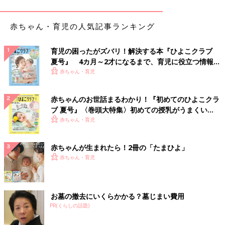
赤ちゃん・育児の人気記事ランキング
育児の困ったがズバリ！解決する本『ひよこクラブ
夏号』 4カ月～2才になるまで、育児に役立つ情報が
いっぱい！
赤ちゃん・育児
赤ちゃんのお世話まるわかり！『初めてのひよこクラ
ブ 夏号』〈巻頭大特集〉初めての授乳がうまくい
く！ おっぱい・ミルクの基本と夏のトラブル 解決テ
赤ちゃん・育児
ク
赤ちゃんが生まれたら！2冊の「たまひよ」
赤ちゃん・育児
出典：Instagramアカウント「kei_26_ito」
娘さんへとクリア素材でマスクケースをハンドメイドした
kei_26_itoさん。PVC素材の中に好きなフレークをたっぷり入れ
お墓の撤去にいくらかかる？墓じまい費用
て縫い合わせたケースは、キラキラしてとてもかわいいですよ
PR(くらしの話題)
ね。揺れるとシャカシャカと音がするこのタイプのマスクケース
は、「シャカシャカマスクホルダー」として人気のハンドメイド