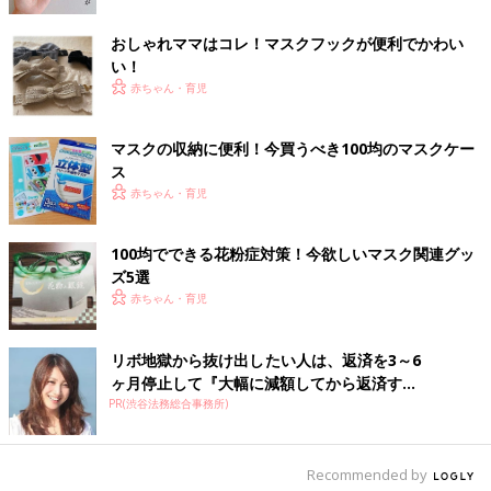
508maru0712さんは、
無印
良品の「EVAケースファスナー付
き」をマスクケースとして活用。開け閉めしやすく薄型のケース
おしゃれママはコレ！マスクフックが便利でかわい
は、仮置きマスクケース用と予備マスク用と分けて持ち歩いても
い！
邪魔にならないので、子どものかばんにもピッタリですよね。
赤ちゃん・育児
置き忘れ防止に効果的！ランドセルやかばんに掛け
マスクの収納に便利！今買うべき100均のマスクケー
られるタイプ
ス
赤ちゃん・育児
100均でできる花粉症対策！今欲しいマスク関連グッ
ズ5選
赤ちゃん・育児
リボ地獄から抜け出したい人は、返済を3～6
ヶ月停止して『大幅に減額してから返済す...
PR(渋谷法務総合事務所)
Recommended by