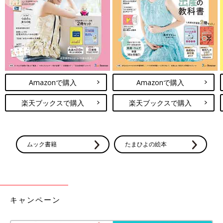
新型コロナウイルス感染予防対策でマスクが必
需品となりましたね。外出や食事の時などマス
クを外したり付けたりする時はどこに保管して
いますか？この記事では、そんな時に便利な
「マスクケース」をインスタグラムの投稿から
いかがでしたか？子ども向けのマスクケースは、お子さんが喜ん
ご紹介します！おしゃれなものがたくさん揃っ
で使ってくれるような工夫がたくさんあって、とてもかわいいも
てますよ！
のばかりでしたね。お気に入りのマスクケースがあれば、マスク
生活も楽しくなりそう！
Amazonで購入
Amazonで購入
楽天ブックスで購入
楽天ブックスで購入
（文：かな江）
※記事内容でご紹介している投稿、リンク先は、削除される場合
があります。あらかじめご了承ください。
※記事の内容は記載当時の情報であり、現在と異なる場合があり
ムック書籍
たまひよの絵本
ます。
キャンペーン