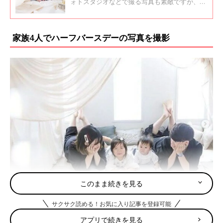
ォトスタジオなどで撮る写真も素敵ですが、最
近は自宅で撮影するおうちスタジオも人気を集
めています。今回はインスタグラムの投稿よ
り、秋らしいアイテムを取り入れたハーフバー
家族4人でハーフバースデーの写真を撮影
スデーの写真をご紹介します。
このまま続きを見る
出典：Instagramアカウント「_______15.k」
サクサク読める！お気に入り記事を登録可能
mimaさんは家族4人でハーフバースデーの写真を撮影しまし
アプリで続きを見る
た。白いセット、光がたくさん差し込む明るいスタジオでの写真