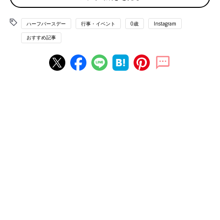
は素敵ですね！
ハーフバースデー
行事・イベント
0歳
Instagram
白×デニムのおそろいでハーフバースデーの写真を
おすすめ記事
撮影