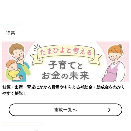
SNSではハーフバースデーのお祝いフォトがた
くさんアップされています。今回はインスタグ
インスタグラムの投稿より、素敵なハーフバースデーの家族写真
ラムからそんな可愛いハーフバースデーフォト
をご紹介しました。6ヶ月の節目に、家族の思い出を残してみて
をご紹介します。
はいかがでしょうか。
(文：まり)
特集
※記事内容でご紹介している投稿、リンク先は、削除される場合
があります。あらかじめご了承ください。
※記事の内容は記載当時の情報であり、現在と異なる場合があり
ます。
妊娠・出産・育児にかかる費用やもらえる補助金・助成金をわかり
やすく解説！
連載一覧へ