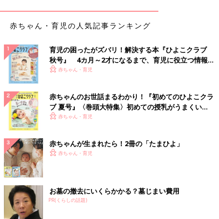
赤ちゃん・育児の人気記事ランキング
育児の困ったがズバリ！解決する本『ひよこクラブ
出典：Instagramアカウント「m__iku02」
秋号』 4カ月～2才になるまで、育児に役立つ情報が
mikuさんは白とデニムのおそろいファッションでハーフバース
いっぱい！
赤ちゃん・育児
デーの写真を撮影しました。家族の笑顔が素敵な1枚です。セッ
トのドライフラワーリースやミモザが秋らしいですね！
赤ちゃんのお世話まるわかり！『初めてのひよこクラ
ブ 夏号』〈巻頭大特集〉初めての授乳がうまくい
秋らしいセットでハーフバースデーの写真を撮影
く！ おっぱい・ミルクの基本と夏のトラブル 解決テ
赤ちゃん・育児
ク
赤ちゃんが生まれたら！2冊の「たまひよ」
赤ちゃん・育児
お墓の撤去にいくらかかる？墓じまい費用
PR(くらしの話題)