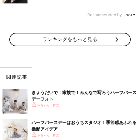
Recommended by
ランキングをもっと見る
出典：Instagramアカウント「_mno0402_」
関連記事
mioさんは秋らしいセットでハーフバースーでの写真を撮影。ニ
コニコ笑顔が可愛らしいですね！
きょうだいで！家族で！みんなで写ろうハーフバース
デーフォト
たくさんのドライフラワーの中でハーフバースデー
赤ちゃん・育児
の撮影
ハーフバースデーはおうちスタジオ！季節感あふれる
撮影アイデア
赤ちゃん・育児