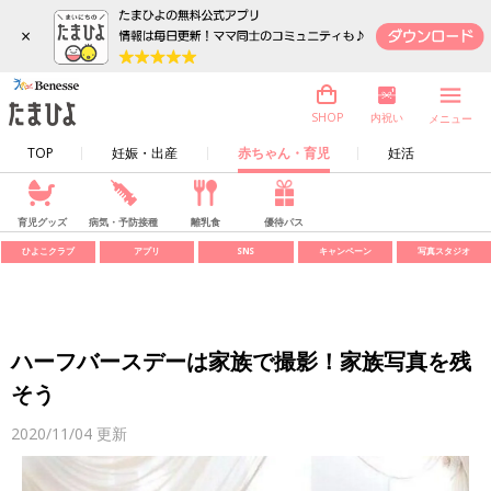
×
内祝い
SHOP
メニュー
TOP
妊娠・出産
赤ちゃん・育児
妊活
育児グッズ
病気・予防接種
離乳食
優待パス
ひよこクラブ
アプリ
SNS
キャンペーン
写真スタジオ
ハーフバースデーは家族で撮影！家族写真を残
そう
2020/11/04
更新