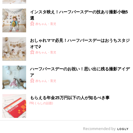
インスタ映え！ハーフバースデーの技あり撮影小物5
選
赤ちゃん・育児
おしゃれママ必見！ハーフバースデーはおうちスタジ
オで♪
赤ちゃん・育児
ハーフバースデーのお祝い！思い出に残る撮影アイデ
出典：Instagramアカウント「yuh.0323」
ア
YUさんはたくさんのドライフラワーの中でハーフバースデーの
赤ちゃん・育児
写真を撮影。パパとママの服の色合いと合わせたシャツとパンツ
が素敵ですね！
もらえる年金25万円以下の人が知るべき事
みんなはどう撮ってる？思い出に残るハ
PR(くらしの話題)
ーフバースデーフォト
生まれてから6ヶ月のお祝いをするハーフバー
スデー。寝返りを始めたり、表情が豊かになっ
たりと毎日の変化が楽しみな時期ですよね。
Recommended by