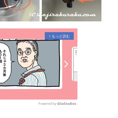
もっと読む
arrow_forward_ios
Powered by 
GliaStudios