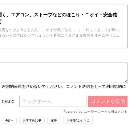
聞く、エアコン、ストーブなどのほこり・ニオイ・安全確
術
暖房をつけようとしたら「ニオイが気になる…。」「わっ！ほこりが舞い
方もいるのではないでしょうか？冬場にさまざまな暖房器具を気持ちよく
たい暖房器具の種類別のお手入れ法を、家事マイスター（R）の梶野智絵
4歳～
おすすめ記事
家事
小掃除/こそうじ