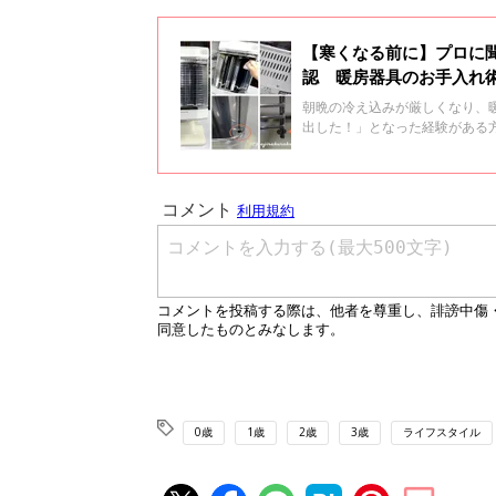
【寒くなる前に】プロに
認 暖房器具のお手入れ
朝晩の冷え込みが厳しくなり、
出した！」となった経験がある
使えるよう、寒くなる前に始め
さんに紹介してもらいました。
0歳
1歳
2歳
3歳
ライフスタイル