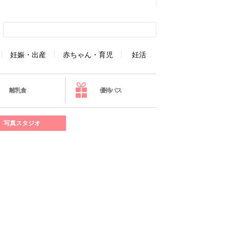
妊娠・出産
赤ちゃん・育児
妊活
離乳食
優待パス
写真スタジオ